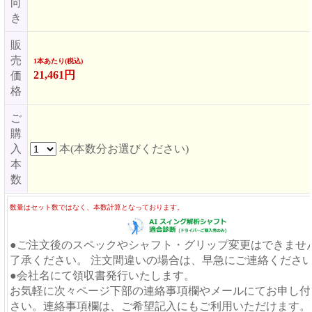
向
き
販
売
1本あたり(税込)
21,461円
価
格
ご
購
入
本(本数分お選びください)
本
数
数量はセット数ではなく、本数計算となっております。
●ご注文後のスペックやシャフト・グリップ変更はできませ
了承ください。 注文間違いの場合は、早急にご連絡くださ
●会社名にて領収書発行いたします。
お気軽に次々ページ下部の連絡事項欄やメールにてお申し付
さい。連絡事項欄は、ご希望記入にもご利用いただけます。