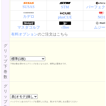
SUSAS
STM
パーフェク
カデロ
plusCUE
NO1
マスダゴルフ
√Bee
ムジー
有料オプション
のご注文はこちら
グ
リ
ッ
プ
下巻き数を増やすとグリップが太くなります。標準は1重巻きです。
下
巻
数
グ
リ
ッ
プ
バックラインありのグリップを選択した方は、表(オモテ)挿しをお選びください