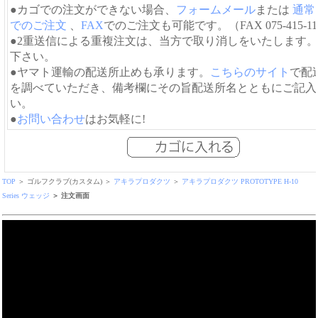
●カゴでの注文ができない場合、
フォームメール
または
通常
でのご注文
、
FAX
でのご注文も可能です。（FAX 075-415-11
●2重送信による重複注文は、当方で取り消しをいたします
下さい。
●ヤマト運輸の配送所止めも承ります。
こちらのサイト
で配
を調べていただき、備考欄にその旨配送所名とともにご記入
い。
●
お問い合わせ
はお気軽に!
TOP
＞ ゴルフクラブ(カスタム) ＞
アキラプロダクツ
＞
アキラプロダクツ PROTOTYPE H-10
Series ウェッジ
＞ 注文画面