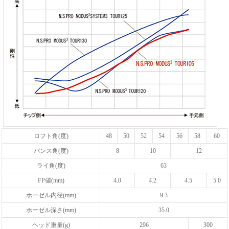
ロフト角(度)
48
50
52
54
56
58
60
バンス角(度)
8
10
12
ライ角(度)
63
FP値(mm)
4.0
4.2
4.5
5.0
ホーゼル内径(mm)
9.3
ホーゼル深さ(mm)
35.0
ヘッド重量(g)
296
300