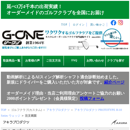
延べ3万4千本の出荷実績！
オーダーメイドのゴルフクラブを全国にお届け
｜
｜
｜
TOP
ログイン
買い物かご
FAQ
取扱商品一覧
お客様の声
ご注文方法
お問い合わせ
クラブを探す
動画解析によるAIスィング解析シャフト適合診断始めました。
新規にドライバーをご購入いただいた方が対象です。
紹介ページ
オーダーメイド理由・当店ご利用理由アンケートご協力のお願い
2000ポイントプレゼント（会員様限定）
投稿フォーム
TOP
＞ ゴルフクラブ(カスタム) ＞
アキラプロダクツ
＞
アキラプロダクツ PROTOTYPE H-10
Series ウェッジ
＞ 注文画面