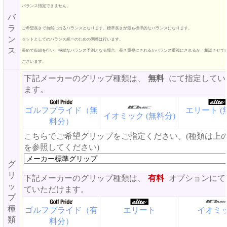
バランス指定できません。
バ
ラ
ご希望長さで自然に出るバランスとなります。標準長さが最も標準的なバランスになります。
ン
セットとしてのバランス統一のための調整は行います。
ス
長めで仮組を行い、極端なバランス予測となる場合、長さ重視にされるかバランス重視にされるか、相談させて
ございます。
下記メーカーのグリップ種類は、
無料
にて指定してい
ます。
ゴルフプライド（無
エリート (
イオミック (無料分)
料分）
こちらでご希望グリップをご指定ください。(種類は上
を参照してください)
グ
リ
下記メーカーのグリップ種類は、
有料
オプションにて
ッ
ていただけます。
プ
種
ゴルフプライド（有
エリート
イオミ
類
料分）