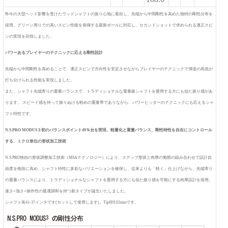
昨今の大型ヘッド影響を受けたウッドシャフトの振り心地に着目し、先端から中間剛性を高めた独特の剛性分布を
採用。グリーン周りでの高いスピン性能を発揮する最新ボールに対応し、セカンドショットで求められる適正スピ
ンの実現を目指しました。
パワーあるプレイヤーのテクニックに応える剛性設計
先端から中間剛性を高めることで、適正スピンで方向性を安定させながらプレイヤーのテクニックで弾道の高低が
打ち分けられる性能を実現しました。
また、シャフト先端寄りの重量バランスで、トラディショナルな重量級シャフトを愛用する方にも似た振り感があ
ります。 スピード感を持って振りぬける軽めの重量帯でありながら、パワーヒッターのテクニックにも応えるシャ
フト特性です。
N.S.PRO MODUS３初のバランスポイント49％台を実現、軽量化と重量バランス、剛性特性を自在にコントロール
する、ミクロ単位の形状加工技術
N.S.PRO独自の形状調整加工技術（MSAテクノロジー）により、ステップ形状と肉厚の無限の組み合わせで設計自
由度を格段に高め、シャフト特性に多彩なバリエーションを確保し、従来よりも「軽く」仕上げながら、先端寄り
の重量バランスにより、トラディショナルなシャフトを愛用する方にも似た振り感を可能にする肉厚設計を採用。
速さ×強さ×操作性の最適調和を持つ新タイプが誕生いたしました。
シャフト長41-37インチです(カットして使用します)。Tip径9.02mmです。