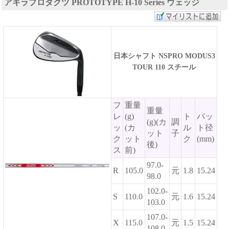
アキラプロダクツ PROTOTYPE H-10 Series ウェッジ
日本シャフト NSPRO MODUS3
TOUR 110 スチール
フ
重量
重量
レ
(g)
ト
バッ
(g)(カ
調
ッ
(カ
ル
ト径
ット
子
ク
ット
ク
(mm)
後)
ス
前)
97.0-
R
105.0
元
1.8
15.24
98.0
102.0-
S
110.0
元
1.6
15.24
103.0
107.0-
X
115.0
元
1.5
15.24
108.0