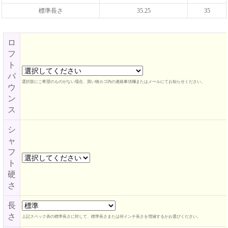
標準長さ
35.25
35
ロ
フ
ト
バ
選択肢にご希望のものがない場合、買い物カゴ内の連絡事項欄またはメールにてお知らせください。
ウ
ン
ス
シ
ャ
フ
ト
硬
さ
長
さ
上記スペック表の標準長さに対して、標準長さまたは何インチ長さを増減するかお選びください。