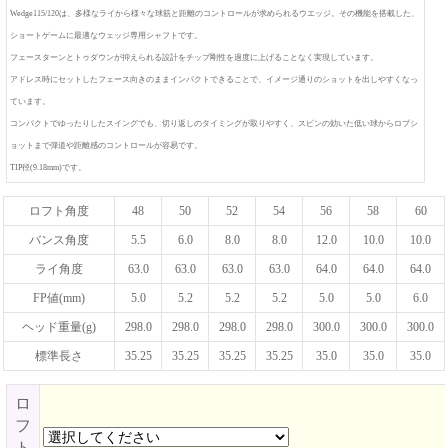
Wedge115/120は、多様なライから様々な球筋と距離のコントロールが求められるウエッジ。その機能を搭載した、
ショートゲームに最適なウェッジ専用シャフトです。
フェースターンとトゥダウンが抑えられる設計をチップ剛性を過度に上げることなく実現しています。
アドレス時にセットしたフェース向きのままインパクトできることで、イメージ通りのショットを出しやすくなっ
ています。
コンパクトでゆったりしたスイングでも、切り返しのタイミングが取りやすく、スピンの効いた低い球からロブシ
ョットまで弾道や距離感のコントロールが容易です。
TIP径(9.18mm)です。
ロフト角度
48
50
52
54
56
58
60
バンス角度
5.5
6.0
8.0
8.0
12.0
10.0
10.0
ライ角度
63.0
63.0
63.0
63.0
64.0
64.0
64.0
FP値(mm)
5.0
5.2
5.2
5.2
5.0
5.0
6.0
ヘッド重量(g)
298.0
298.0
298.0
298.0
300.0
300.0
300.0
標準長さ
35.25
35.25
35.25
35.25
35.0
35.0
35.0
ロ
フ
ト