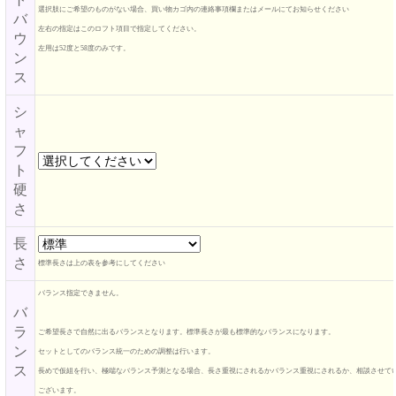
選択肢にご希望のものがない場合、買い物カゴ内の連絡事項欄またはメールにてお知らせください
バ
左右の指定はこのロフト項目で指定してください。
ウ
左用は52度と58度のみです。
ン
ス
シ
ャ
フ
ト
硬
さ
長
さ
標準長さは上の表を参考にしてください
バランス指定できません。
バ
ラ
ご希望長さで自然に出るバランスとなります。標準長さが最も標準的なバランスになります。
ン
セットとしてのバランス統一のための調整は行います。
ス
長めで仮組を行い、極端なバランス予測となる場合、長さ重視にされるかバランス重視にされるか、相談させて
ございます。