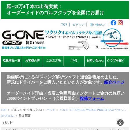
延べ3万4千本の出荷実績！
オーダーメイドのゴルフクラブを全国にお届け
｜
｜
｜
TOP
ログイン
買い物かご
FAQ
取扱商品一覧
お客様の声
ご注文方法
お問い合わせ
クラブを探す
動画解析によるAIスィング解析シャフト適合診断始めました。
新規にドライバーをご購入いただいた方が対象です。
紹介ページ
オーダーメイド理由・当店ご利用理由アンケートご協力のお願い
2000ポイントプレゼント（会員様限定）
投稿フォーム
TOP
＞ ゴルフクラブ(カスタム) ＞
バルド
＞
バルド TT FORGED WEDGE PROTO RAW ウェッジ
(カスタム)
＞
注文画面