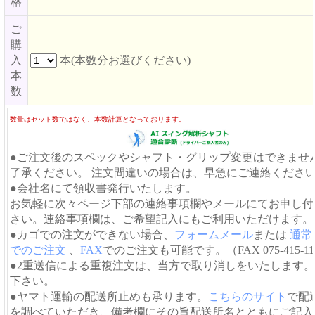
格
ご
購
入
本(本数分お選びください)
本
数
数量はセット数ではなく、本数計算となっております。
●ご注文後のスペックやシャフト・グリップ変更はできませ
了承ください。 注文間違いの場合は、早急にご連絡くださ
●会社名にて領収書発行いたします。
お気軽に次々ページ下部の連絡事項欄やメールにてお申し付
さい。連絡事項欄は、ご希望記入にもご利用いただけます。
●カゴでの注文ができない場合、
フォームメール
または
通常
でのご注文
、
FAX
でのご注文も可能です。（FAX 075-415-11
●2重送信による重複注文は、当方で取り消しをいたします
下さい。
●ヤマト運輸の配送所止めも承ります。
こちらのサイト
で配
を調べていただき、備考欄にその旨配送所名とともにご記入