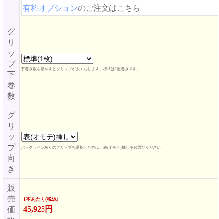
有料オプション
のご注文はこちら
グ
リ
ッ
プ
下巻き数を増やすとグリップが太くなります。標準は1重巻きです。
下
巻
数
グ
リ
ッ
プ
バックラインありのグリップを選択した方は、表(オモテ)挿しをお選びください
向
き
販
売
1本あたり(税込)
45,925円
価