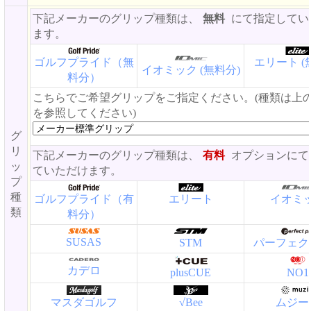
下記メーカーのグリップ種類は、
無料
にて指定してい
ます。
ゴルフプライド（無
エリート (
イオミック (無料分)
料分）
こちらでご希望グリップをご指定ください。(種類は上
を参照してください)
グ
リ
下記メーカーのグリップ種類は、
有料
オプションにて
ッ
ていただけます。
プ
種
ゴルフプライド（有
エリート
イオミ
類
料分）
SUSAS
STM
パーフェク
カデロ
plusCUE
NO1
マスダゴルフ
√Bee
ムジー