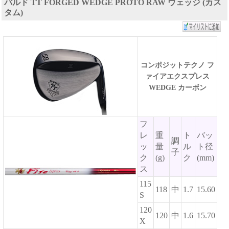
バルド TT FORGED WEDGE PROTO RAW ウェッジ (カス
タム)
コンポジットテクノ フ
ァイアエクスプレス
WEDGE カーボン
フ
レ
重
ト
バッ
調
ッ
量
ル
ト径
子
ク
(g)
ク
(mm)
ス
115
118
中
1.7
15.60
S
120
120
中
1.6
15.70
X