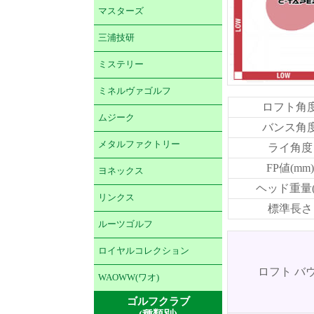
マスターズ
三浦技研
ミステリー
ミネルヴァゴルフ
ロフト角
ムジーク
バンス角
メタルファクトリー
ライ角度
FP値(mm)
ヨネックス
ヘッド重量(
リンクス
標準長さ
ルーツゴルフ
ロイヤルコレクション
ロフト バ
WAOWW(ワオ)
ゴルフクラブ
(種類別)