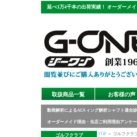
延べ3万4千本の出荷実績！
オーダーメイ
取扱商品一覧
お客様の声
動画解析によるAIスィング解析シャフト適合
オーダーメイド理由・当店ご利用理由アンケー
TOP
＞ ゴルフクラブ
ゴルフクラブ