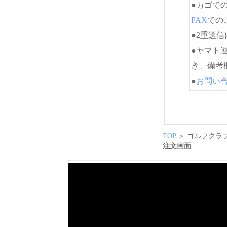
●カゴで
FAX
でのご
●2重送
●ヤマト
き、備考
●
お問い
TOP
＞ ゴルフクラブ
注文画面