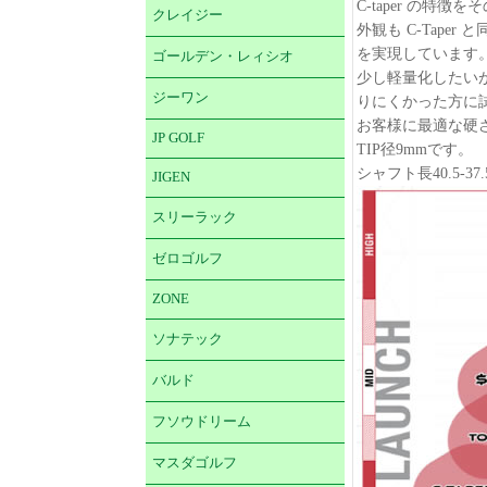
C-taper の特徴
クレイジー
外観も C-Tape
を実現しています
ゴールデン・レィシオ
少し軽量化したい
ジーワン
りにくかった方に
お客様に最適な硬
JP GOLF
TIP径9mmです。
シャフト長40.5-
JIGEN
スリーラック
ゼロゴルフ
ZONE
ソナテック
バルド
フソウドリーム
マスダゴルフ