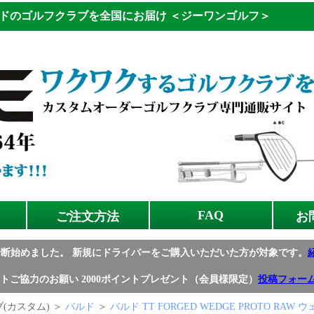
ドのゴルフクラブを全国にお届け
＜ジーワンゴルフ＞
FAQ
ご注文方法
お
診断始めました。
新規にドライバーをご購入いただいた方が対象です。
トご協力のお願い
2000ポイントプレゼント（会員様限定）
投稿フォー
(カスタム) ＞
バルド
＞
バルド TT FORGED WEDGE PROTO RAW