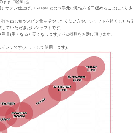
をそのままに軽量化。
r と同じサテン仕上げ。C-Taper と比べ手元の剛性を若干緩めることによ
。
が打ち出し角やスピン量を増やしたくない方や、シャフトを軽くしたら
試していただきたいシャフトです。
さ重量(重くなると硬くなります)から3種類をお選び頂けます。
37.5インチです(カットして使用します)。