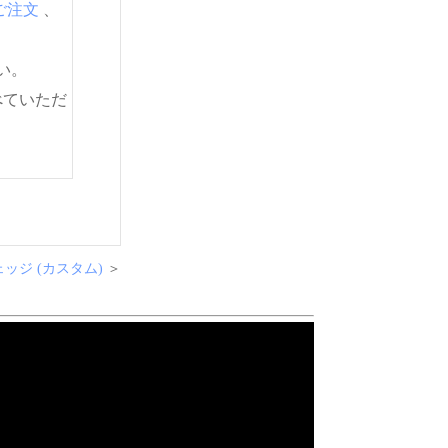
ご注文
、
い。
べていただ
 ウェッジ (カスタム)
＞