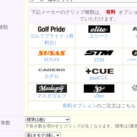
下記メーカーのグリップ種類は、
有料
オプシ
ていただけます。
種類
ゴルフプライド（有
エリート
料分）
SUSAS
STM
パー
カデロ
plusCUE
マスダゴルフ
√Bee
有料オプション
のご注文はこちら
下巻数
下巻き数を増やすとグリップが太くなります。標準は1重