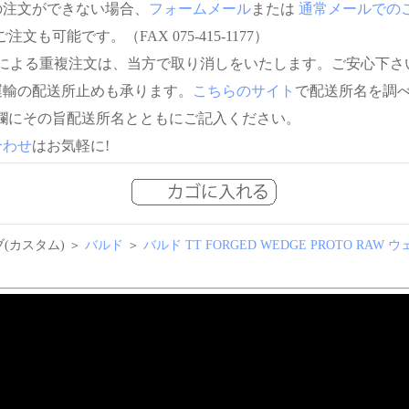
の注文ができない場合、
フォームメール
または
通常メールでの
注文も可能です。（FAX 075-415-1177）
信による重複注文は、当方で取り消しをいたします。ご安心下さ
運輸の配送所止めも承ります。
こちらのサイト
で配送所名を調
欄にその旨配送所名とともにご記入ください。
合わせ
はお気軽に!
(カスタム) ＞
バルド
＞
バルド TT FORGED WEDGE PROTO RAW