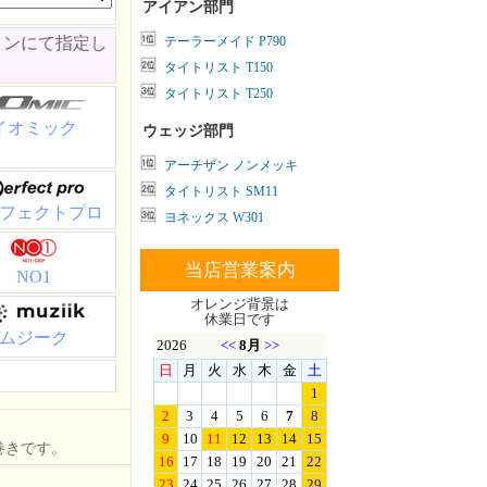
アイアン部門
ョンにて指定し
テーラーメイド P790
タイトリスト T150
タイトリスト T250
イオミック
ウェッジ部門
アーチザン ノンメッキ
タイトリスト SM11
フェクトプロ
ヨネックス W301
当店営業案内
NO1
オレンジ背景は
休業日です
ムジーク
巻きです。