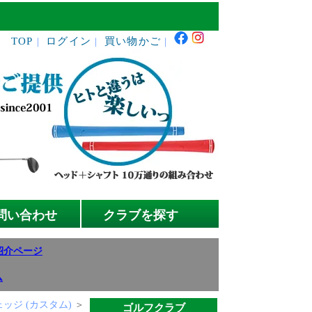
TOP
ログイン
買い物かご
｜
｜
｜
問い合わせ
クラブを探す
紹介ページ
ム
 ウェッジ (カスタム)
＞
ゴルフクラブ