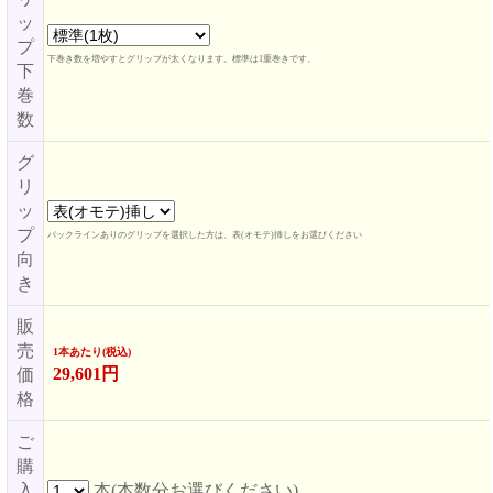
ッ
プ
下巻き数を増やすとグリップが太くなります。標準は1重巻きです。
下
巻
数
グ
リ
ッ
プ
バックラインありのグリップを選択した方は、表(オモテ)挿しをお選びください
向
き
販
売
1本あたり(税込)
29,601円
価
格
ご
購
入
本(本数分お選びください)