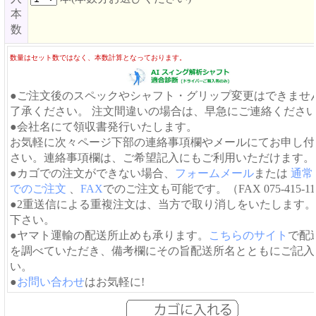
本
数
数量はセット数ではなく、本数計算となっております。
●ご注文後のスペックやシャフト・グリップ変更はできませ
了承ください。 注文間違いの場合は、早急にご連絡くださ
●会社名にて領収書発行いたします。
お気軽に次々ページ下部の連絡事項欄やメールにてお申し付
さい。連絡事項欄は、ご希望記入にもご利用いただけます。
●カゴでの注文ができない場合、
フォームメール
または
通常
でのご注文
、
FAX
でのご注文も可能です。（FAX 075-415-11
●2重送信による重複注文は、当方で取り消しをいたします
下さい。
●ヤマト運輸の配送所止めも承ります。
こちらのサイト
で配
を調べていただき、備考欄にその旨配送所名とともにご記入
い。
●
お問い合わせ
はお気軽に!