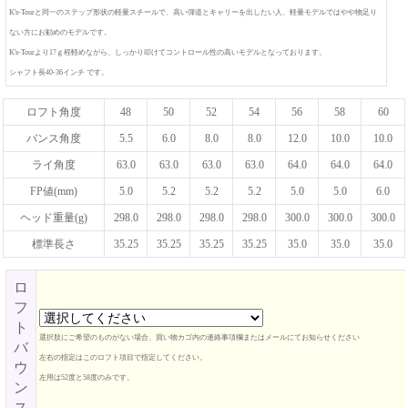
K's-Tourと同一のステップ形状の軽量スチールで、高い弾道とキャリーを出したい人、軽量モデルではやや物足り
ない方にお勧めのモデルです。
K's-Tourより17ｇ程軽めながら、しっかり叩けてコントロール性の高いモデルとなっております。
シャフト長40-36インチ です。
ロフト角度
48
50
52
54
56
58
60
バンス角度
5.5
6.0
8.0
8.0
12.0
10.0
10.0
ライ角度
63.0
63.0
63.0
63.0
64.0
64.0
64.0
FP値(mm)
5.0
5.2
5.2
5.2
5.0
5.0
6.0
ヘッド重量(g)
298.0
298.0
298.0
298.0
300.0
300.0
300.0
標準長さ
35.25
35.25
35.25
35.25
35.0
35.0
35.0
ロ
フ
ト
選択肢にご希望のものがない場合、買い物カゴ内の連絡事項欄またはメールにてお知らせください
バ
左右の指定はこのロフト項目で指定してください。
ウ
左用は52度と58度のみです。
ン
ス