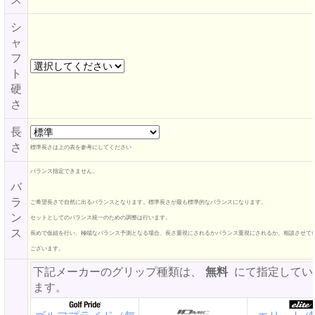
シ
ャ
フ
ト
硬
さ
長
さ
標準長さは上の表を参考にしてください
バランス指定できません。
バ
ラ
ご希望長さで自然に出るバランスとなります。標準長さが最も標準的なバランスになります。
ン
セットとしてのバランス統一のための調整は行います。
ス
長めで仮組を行い、極端なバランス予測となる場合、長さ重視にされるかバランス重視にされるか、相談させて
ございます。
下記メーカーのグリップ種類は、
無料
にて指定してい
ます。