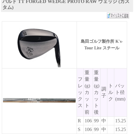
バルド TT FORGED WEDGE PROTO RAW ウェッジ (カス
タム)
島田ゴルフ製作所 K's-
Tour Lite スチール
重
重
フ
量
量
レ
(g)
(g)
ト
バッ
調
ッ
カ
カ
ル
ト径
子
ク
ッ
ッ
ク
(mm)
ス
ト
ト
前
後
R
106
99
中
15.25
S
106
99
中
15.25