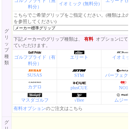
ゴルフプライド（無
エリート (
イオミック (無料分)
料分）
こちらでご希望グリップをご指定ください。(種類は上
を参照してください)
グ
リ
下記メーカーのグリップ種類は、
有料
オプションにて
ッ
ていただけます。
プ
種
ゴルフプライド（有
エリート
イオミ
類
料分）
SUSAS
STM
パーフェク
カデロ
plusCUE
NO1
マスダゴルフ
√Bee
ムジー
有料オプション
のご注文はこちら
グ
リ