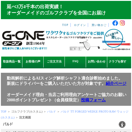
延べ3万4千本の出荷実績！
オーダーメイドのゴルフクラブを全国にお届け
｜
｜
｜
TOP
ログイン
買い物かご
FAQ
取扱商品一覧
お客様の声
ご注文方法
お問い合わせ
クラブを探す
動画解析によるAIスィング解析シャフト適合診断始めました。
新規にドライバーをご購入いただいた方が対象です。
紹介ページ
オーダーメイド理由・当店ご利用理由アンケートご協力のお願い
2000ポイントプレゼント（会員様限定）
投稿フォーム
TOP
＞ ゴルフクラブ(カスタム) ＞
バルド
＞
バルド TT FORGED WEDGE PROTO RAW ウェッジ
(カスタム)
＞
注文画面