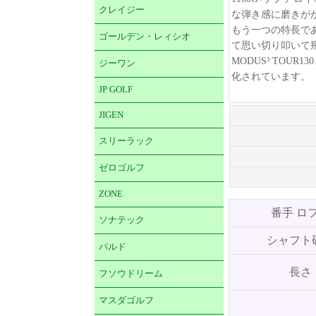
クレイジー
な弾き感に磨きが
もう一つの特長で
ゴールデン・レィシオ
て思い切り叩いて
MODUS³ TOU
ジーワン
化されています。
JP GOLF
JIGEN
スリーラック
ゼロゴルフ
ZONE
番手 ロ
ソナテック
シャフト
バルド
長さ
フソウドリーム
マスダゴルフ