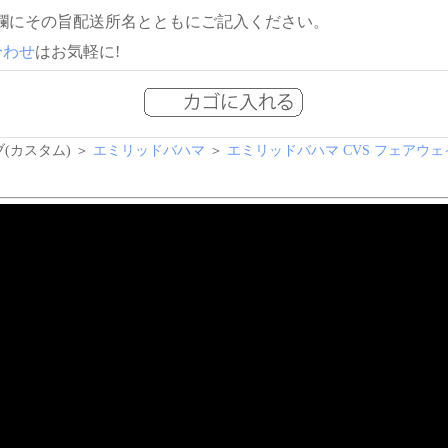
欄にその旨配送所名とともにご記入ください。
合わせ
はお気軽に!
(カスタム) ＞
エミリッドバハマ
＞
エミリッドバハマ CVS フェアウェ