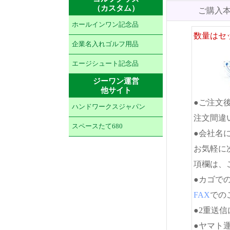
（カスタム）
ご購入
ホールインワン記念品
数量はセ
企業名入れゴルフ用品
エージシュート記念品
ジーワン運営
他サイト
●ご注文
ハンドワークスジャパン
注文間違
スペースたて680
●会社名
お気軽に
項欄は、
●カゴで
FAX
でのご
●2重送
●ヤマト