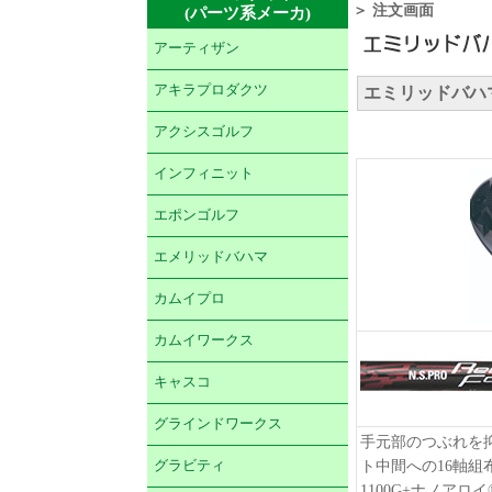
＞ 注文画面
(パーツ系メーカ)
アーティザン
アキラプロダクツ
エミリッドバハマ
アクシスゴルフ
インフィニット
エポンゴルフ
エメリッドバハマ
カムイプロ
カムイワークス
キャスコ
グラインドワークス
手元部のつぶれを抑
グラビティ
ト中間への16軸組
1100G+ナノア