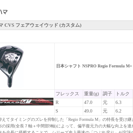
 CVS フェアウェイウッド (カスタム)
日本シャフト NSPRO Regio Formula M+
フレックス
重量(g)
調子
トルク
R
47.0
元
6.3
S
49.0
元
6.2
えてタイミングのズレを抑制した「Regio Formula M」の特長を受け
布の採用(全長７軸＋中間部9軸)によって、偏平復元力の大幅な向上を達
ロイ®を全長に搭載することで、シリーズ史上最速の「つぶれ戻り」が定評