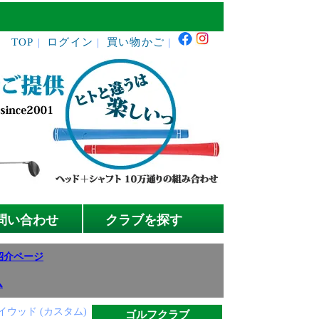
TOP
ログイン
買い物かご
｜
｜
｜
問い合わせ
クラブを探す
紹介ページ
ム
イウッド (カスタム)
ゴルフクラブ