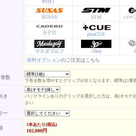
料分）
SUSAS
STM
パー
カデロ
plusCUE
マスダゴルフ
√Bee
有料オプション
のご注文はこちら
下巻数
下巻き数を増やすとグリップが太くなります。標準は1重
向き
バックラインありのグリップを選択した方は、表(オモテ)
さい
ラー
1本あたり(税込)
格
102,080円