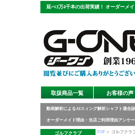
延べ3万4千本の出荷実績！
オーダーメイ
取扱商品一覧
お客様の声
動画解析によるAIスィング解析シャフト適合
オーダーメイド理由・当店ご利用理由アンケー
TOP
＞ ゴルフクラブ
ゴルフクラブ