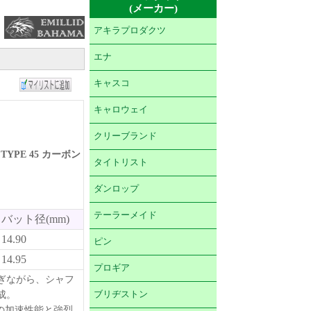
(メーカー)
アキラプロダクツ
エナ
キャスコ
キャロウェイ
クリーブランド
 TYPE 45 カーボン
タイトリスト
ダンロップ
テーラーメイド
バット径(mm)
14.90
ピン
14.95
プロギア
継ぎながら、シャフ
成。
ブリヂストン
の加速性能と強烈