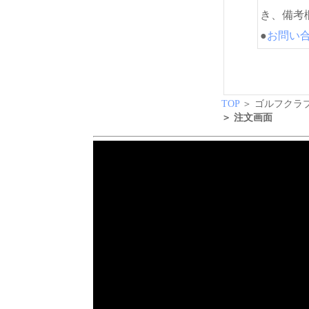
き、備考
●
お問い
TOP
＞ ゴルフクラブ
＞ 注文画面