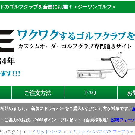
ドのゴルフクラブを全国にお届け
＜ジーワンゴルフ＞
FAQ
ご注文方法
お
診断始めました。
新規にドライバーをご購入いただいた方が対象です。
トご協力のお願い
2000ポイントプレゼント（会員様限定）
投稿フォー
(カスタム) ＞
エミリッドバハマ
＞
エミリッドバハマ CVS フェアウェ