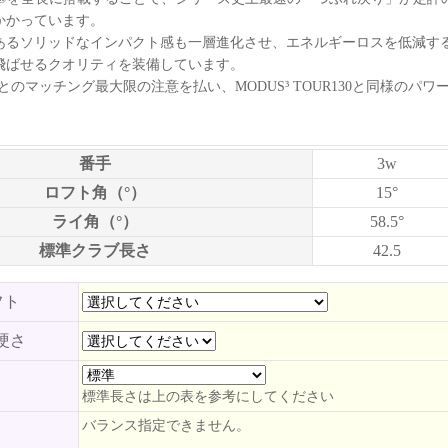
かかっています。
あるソリッドなインパクト感も一層進化させ、エネルギーロスを低減す
飛ばせるクオリティを装備しています。
R130とのマッチング最大限の注意を払い、MODUS³ TOUR130と同様の
番手
3w
ロフト角（°）
15°
ライ角（°）
58.5°
標準クラブ長さ
42.5
フト
硬さ
標準長さは上の表を参考にしてください
バランス指定できません。