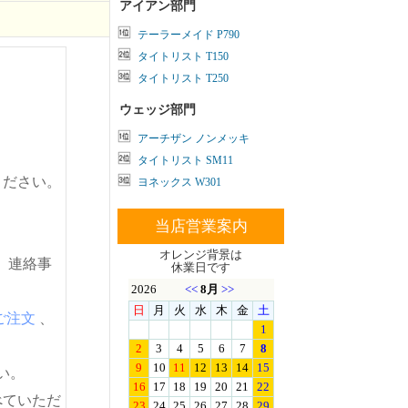
アイアン部門
テーラーメイド P790
タイトリスト T150
タイトリスト T250
ウェッジ部門
アーチザン ノンメッキ
タイトリスト SM11
ください。
ヨネックス W301
当店営業案内
オレンジ背景は
。連絡事
休業日です
ご注文
、
い。
べていただ