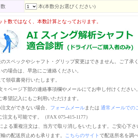
本数
本(本数分お選びください)
ット数ではなく、本数計算となっております。
後のスペックやシャフト・グリップ変更はできません。ご了承
いの場合は、早急にご連絡ください。
にて領収書発行いたします。
次々ページ下部の連絡事項欄やメールにてお申し付けください
ご希望記入にもご利用いただけます。
の注文ができない場合、
フォームメール
または
通常メールでの
注文も可能です。（FAX 075-415-1177）
信による重複注文は、当方で取り消しをいたします。ご安心下さ
運輸の配送所止めも承ります。
こちらのサイト
で配送所名を調