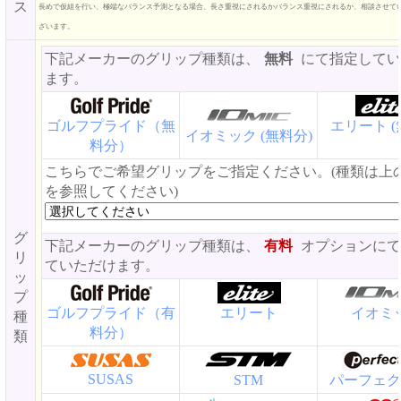
ス
長めで仮組を行い、極端なバランス予測となる場合、長さ重視にされるかバランス重視にされるか、相談させて
ざいます。
下記メーカーのグリップ種類は、
無料
にて指定してい
ます。
ゴルフプライド（無
エリート (
イオミック (無料分)
料分）
こちらでご希望グリップをご指定ください。(種類は上
を参照してください)
グ
下記メーカーのグリップ種類は、
有料
オプションにて
リ
ていただけます。
ッ
プ
ゴルフプライド（有
エリート
イオミ
種
料分）
類
SUSAS
STM
パーフェク