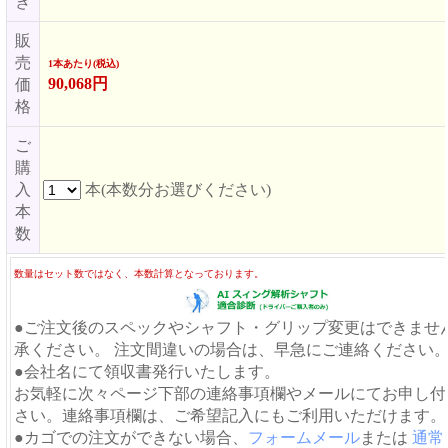
き
販
売
1本あたり(税込)
90,068円
価
格
ご
購
入
本(本数分お選びください)
本
数
数量はセット数ではなく、本数計算となっております。
●ご注文後のスペックやシャフト・グリップ変更はできませ
承ください。 注文間違いの場合は、早急にご連絡ください
●会社名にて領収書発行いたします。
お気軽に次々ページ下部の連絡事項欄やメールにてお申し付
さい。連絡事項欄は、ご希望記入にもご利用いただけます。
●カゴでの注文ができない場合、
フォームメール
または
通常