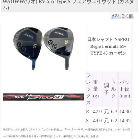
WAOWW(ワオ) RV-555 Type-S フェアウェイウッド (カスタ
ム)
日本シャフト NSPRO
Regio Formula M+
TYPE 45 カーボン
フ
レ
重
ト
バッ
調
ッ
量
ル
ト径
子
ク
(g)
ク
(mm)
ス
R
47.0
元
6.3
14.90
S
49.0
元
6.2
14.95
手元部のつぶれを抑えてタイミングのズレを抑制した「Regio Formula M」の特長を受け継ぎながら、シャフト中間
への16軸組布の採用(全長７軸＋中間部9軸)によって、偏平復元力の大幅な向上を達成。