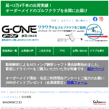
延べ3万4千本の出荷実績！
オーダーメイドのゴルフクラブを全国にお届け
｜
｜
｜
TOP
ログイン
買い物かご
FAQ
取扱商品一覧
お客様の声
ご注文方法
お問い合わせ
クラブを探す
動画解析によるAIスィング解析シャフト適合診断始めました。
新規にドライバーをご購入いただいた方が対象です。
紹介ページ
オーダーメイド理由・当店ご利用理由アンケートご協力のお願い
2000ポイントプレゼント（会員様限定）
投稿フォーム
TOP
＞ ゴルフクラブ(カスタム) ＞
WAOWW(ワオ)
＞
WAOWW(ワオ) RV-555 Type-S フェアウェイウ
ッド (カスタム)
＞ 注文画面