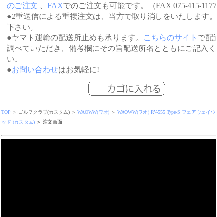
のご注文
、
FAX
でのご注文も可能です。（FAX 075-415-117
●2重送信による重複注文は、当方で取り消しをいたします
下さい。
●ヤマト運輸の配送所止めも承ります。
こちらのサイト
で配
調べていただき、備考欄にその旨配送所名とともにご記入く
い。
●
お問い合わせ
はお気軽に!
TOP
＞ ゴルフクラブ(カスタム) ＞
WAOWW(ワオ)
＞
WAOWW(ワオ) RV-555 Type-S フェアウェイウ
ッド (カスタム)
＞ 注文画面