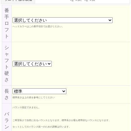
番
手
ロ
ヘッドカラーはこの番手項目でお選びください。
フ
ト
シ
ャ
フ
ト
硬
さ
長
さ
標準長さは上の表を参考にしてください
バランス指定できません。
バ
ラ
ご希望長さで自然に出るバランスとなります。標準長さが最も標準的なバランスになります。
ン
セットとしてのバランス統一のための調整は行います。