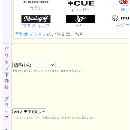
カデロ
plusCUE
NO1
ムジー
マスダゴルフ
√Bee
有料オプション
のご注文はこちら
グ
リ
ッ
プ
下巻き数を増やすとグリップが太くなります。標準は1重巻きです。
下
巻
数
グ
リ
ッ
プ
バックラインありのグリップを選択した方は、表(オモテ)挿しをお選びください
向