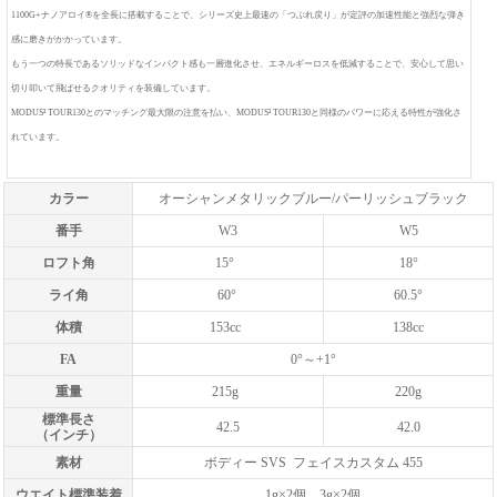
1100G+ナノアロイ®を全長に搭載することで、シリーズ史上最速の「つぶれ戻り」が定評の加速性能と強烈な弾き
感に磨きがかかっています。
もう一つの特長であるソリッドなインパクト感も一層進化させ、エネルギーロスを低減することで、安心して思い
切り叩いて飛ばせるクオリティを装備しています。
MODUS³ TOUR130とのマッチング最大限の注意を払い、MODUS³ TOUR130と同様のパワーに応える特性が強化さ
れています。
カラー
オーシャンメタリックブルー/パーリッシュブラック
番手
W3
W5
ロフト角
15°
18°
ライ角
60°
60.5°
体積
153cc
138cc
FA
0°～+1°
重量
215g
220g
標準長さ
42.5
42.0
（インチ）
素材
ボディー SVS フェイスカスタム 455
ウエイト標準装着
1g×2個、3g×2個