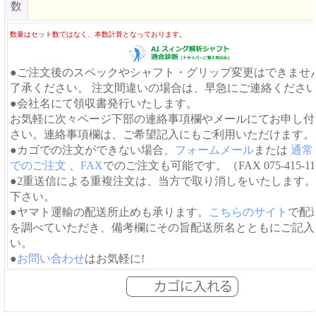
数
数量はセット数ではなく、本数計算となっております。
●ご注文後のスペックやシャフト・グリップ変更はできませ
了承ください。 注文間違いの場合は、早急にご連絡くださ
●会社名にて領収書発行いたします。
お気軽に次々ページ下部の連絡事項欄やメールにてお申し付
さい。連絡事項欄は、ご希望記入にもご利用いただけます。
●カゴでの注文ができない場合、
フォームメール
または
通常
でのご注文
、
FAX
でのご注文も可能です。（FAX 075-415-11
●2重送信による重複注文は、当方で取り消しをいたします
下さい。
●ヤマト運輸の配送所止めも承ります。
こちらのサイト
で配
を調べていただき、備考欄にその旨配送所名とともにご記入
い。
●
お問い合わせ
はお気軽に!