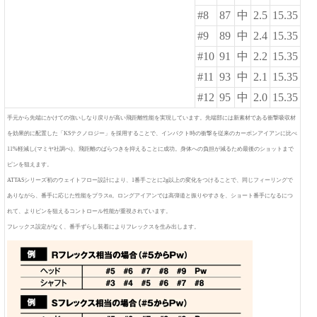
#8
87
中
2.5
15.35
#9
89
中
2.4
15.35
#10
91
中
2.2
15.35
#11
93
中
2.1
15.35
#12
95
中
2.0
15.35
手元から先端にかけての強いしなり戻りが高い飛距離性能を実現しています。先端部には新素材である衝撃吸収材
を効果的に配置した「KSテクノロジー」を採用することで、インパクト時の衝撃を従来のカーボンアイアンに比べ
11%軽減し(マミヤ社調べ)、飛距離のばらつきを抑えることに成功。身体への負担が減るため最後のショットまで
ピンを狙えます。
ATTASシリーズ初のウェイトフロー設計により、1番手ごとに2g以上の変化をつけることで、同じフィーリングで
ありながら、番手に応じた性能をプラスα。ロングアイアンでは高弾道と振りやすさを、ショート番手になるにつ
れて、よりピンを狙えるコントロール性能が重視されています。
フレックス設定がなく、番手ずらし装着によりフレックスを生み出します。