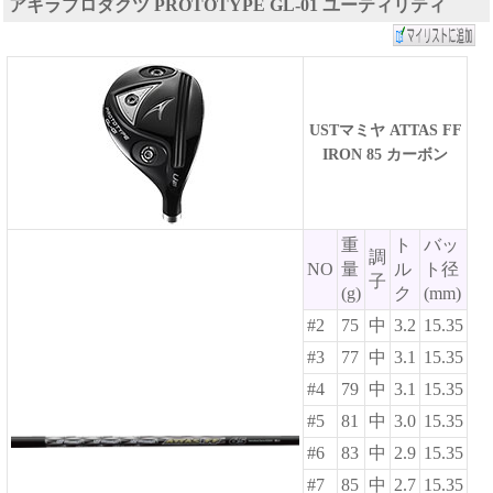
アキラプロダクツ PROTOTYPE GL-01 ユーティリティ
USTマミヤ ATTAS FF
IRON 85 カーボン
重
ト
バッ
調
NO
量
ル
ト径
子
(g)
ク
(mm)
#2
75
中
3.2
15.35
#3
77
中
3.1
15.35
#4
79
中
3.1
15.35
#5
81
中
3.0
15.35
#6
83
中
2.9
15.35
#7
85
中
2.7
15.35