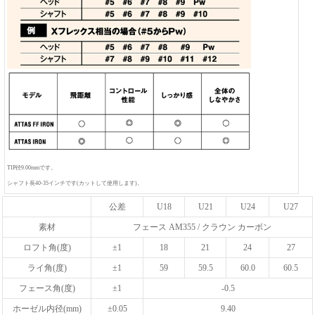
TIP径9.00mmです。
シャフト長40-35インチです(カットして使用します)。
公差
U18
U21
U24
U27
素材
フェース AM355 / クラウン カーボン
ロフト角(度)
±1
18
21
24
27
ライ角(度)
±1
59
59.5
60.0
60.5
フェース角(度)
±1
-0.5
ホーゼル内径(mm)
±0.05
9.40