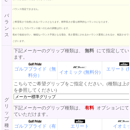
バランス指定できません。
バ
ラ
ご希望長さで自然に出るバランスとなります。標準長さが最も標準的なバランスになります。
ン
セットとしてのバランス統一のための調整は行います。
ス
長めで仮組を行い、極端なバランス予測となる場合、長さ重視にされるかバランス重視にされるか、相談させて
ございます。
下記メーカーのグリップ種類は、
無料
にて指定してい
ます。
ゴルフプライド（無
エリート (
イオミック (無料分)
料分）
こちらでご希望グリップをご指定ください。(種類は上
を参照してください)
グ
リ
下記メーカーのグリップ種類は、
有料
オプションにて
ッ
ていただけます。
プ
種
ゴルフプライド（有
エリート
イオミ