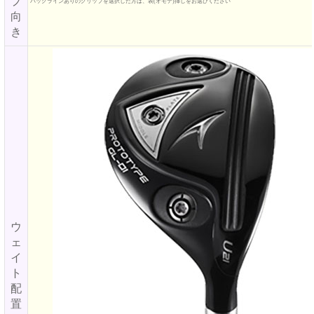
プ
バックラインありのグリップを選択した方は、表(オモテ)挿しをお選びください
向
き
ウ
ェ
イ
ト
配
置