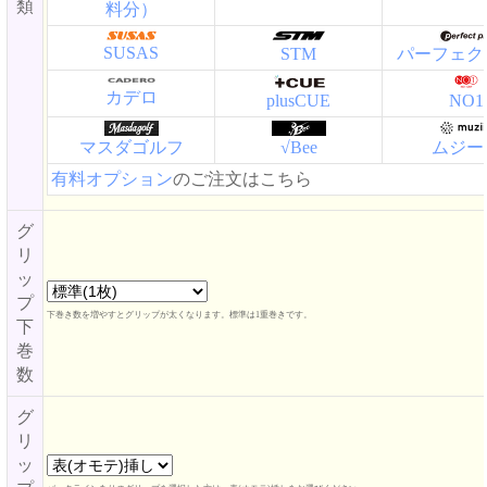
類
料分）
SUSAS
STM
パーフェク
カデロ
plusCUE
NO1
マスダゴルフ
√Bee
ムジー
有料オプション
のご注文はこちら
グ
リ
ッ
プ
下巻き数を増やすとグリップが太くなります。標準は1重巻きです。
下
巻
数
グ
リ
ッ