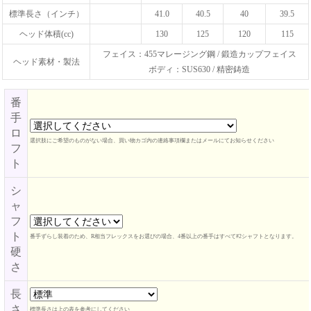
標準長さ（インチ）
41.0
40.5
40
39.5
ヘッド体積(cc)
130
125
120
115
フェイス：455マレージング鋼 / 鍛造カップフェイス
ヘッド素材・製法
ボディ：SUS630 / 精密鋳造
番
手
ロ
選択肢にご希望のものがない場合、買い物カゴ内の連絡事項欄またはメールにてお知らせください
フ
ト
シ
ャ
フ
ト
番手ずらし装着のため、R相当フレックスをお選びの場合、4番以上の番手はすべて#2シャフトとなります。
硬
さ
長
さ
標準長さは上の表を参考にしてください