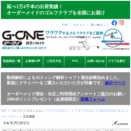
延べ3万4千本の出荷実績！
オーダーメイドのゴルフクラブを全国にお届け
｜
｜
｜
TOP
ログイン
買い物かご
FAQ
取扱商品一覧
お客様の声
ご注文方法
お問い合わせ
クラブを探す
動画解析によるAIスィング解析シャフト適合診断始めました。
新規にドライバーをご購入いただいた方が対象です。
紹介ページ
オーダーメイド理由・当店ご利用理由アンケートご協力のお願い
2000ポイントプレゼント（会員様限定）
投稿フォーム
TOP
＞ ゴルフクラブ(カスタム) ＞
アキラプロダクツ
＞
アキラプロダクツ PROTOTYPE GL-01 ユ
ーティリティ
＞
注文画面