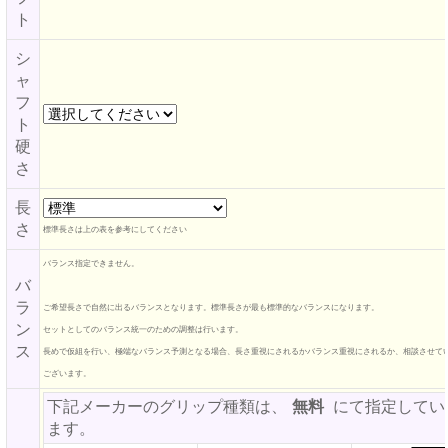
ト
シ
ャ
フ
ト
硬
さ
長
さ
標準長さは上の表を参考にしてください
バランス指定できません。
バ
ラ
ご希望長さで自然に出るバランスとなります。標準長さが最も標準的なバランスになります。
ン
セットとしてのバランス統一のための調整は行います。
ス
長めで仮組を行い、極端なバランス予測となる場合、長さ重視にされるかバランス重視にされるか、相談させて
ございます。
下記メーカーのグリップ種類は、
無料
にて指定してい
ます。