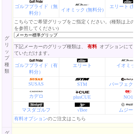
ゴルフプライド（無
エリート (
イオミック (無料分)
料分）
こちらでご希望グリップをご指定ください。(種類は上
を参照してください)
グ
リ
下記メーカーのグリップ種類は、
有料
オプションにて
ッ
ていただけます。
プ
種
ゴルフプライド（有
エリート
イオミ
類
料分）
SUSAS
STM
パーフェク
カデロ
plusCUE
NO1
マスダゴルフ
√Bee
ムジー
有料オプション
のご注文はこちら
グ