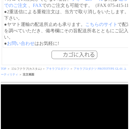
でのご注文
、
FAX
でのご注文も可能です。（FAX 075-415-11
●2重送信による重複注文は、当方で取り消しをいたします
下さい。
●ヤマト運輸の配送所止めも承ります。
こちらのサイト
で配
を調べていただき、備考欄にその旨配送所名とともにご記入
い。
●
お問い合わせ
はお気軽に!
TOP
＞ ゴルフクラブ(カスタム) ＞
アキラプロダクツ
＞
アキラプロダクツ PROTOTYPE GL-01 ユ
ーティリティ
＞
注文画面