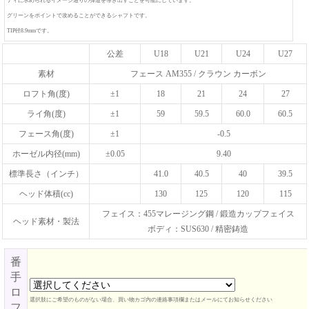
ティに求められるイメージ通りの弾道を導き出すことを可能にしています。
グリーンをポイントで攻めることができるシャフトです。
TIP径8.9mmです。
公差
U18
U21
U24
U27
素材
フェース AM355 / クラウン カーボン
ロフト角(度)
±1
18
21
24
27
ライ角(度)
±1
59
59.5
60.0
60.5
フェース角(度)
±1
-0.5
ホーゼル内径(mm)
±0.05
9.40
標準長さ（インチ）
41.0
40.5
40
39.5
ヘッド体積(cc)
130
125
120
115
フェイス：455マレージング鋼 / 鍛造カップフェイス
ヘッド素材・製法
ボディ：SUS630 / 精密鋳造
番
手
ロ
選択肢にご希望のものがない場合、買い物カゴ内の連絡事項欄またはメールにてお知らせください
フ