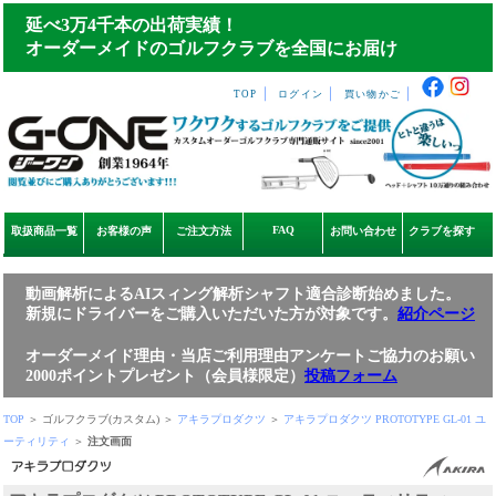
延べ3万4千本の出荷実績！
オーダーメイドのゴルフクラブを全国にお届け
｜
｜
｜
TOP
ログイン
買い物かご
FAQ
取扱商品一覧
お客様の声
ご注文方法
お問い合わせ
クラブを探す
動画解析によるAIスィング解析シャフト適合診断始めました。
新規にドライバーをご購入いただいた方が対象です。
紹介ページ
オーダーメイド理由・当店ご利用理由アンケートご協力のお願い
2000ポイントプレゼント（会員様限定）
投稿フォーム
TOP
＞ ゴルフクラブ(カスタム) ＞
アキラプロダクツ
＞
アキラプロダクツ PROTOTYPE GL-01 ユ
ーティリティ
＞
注文画面