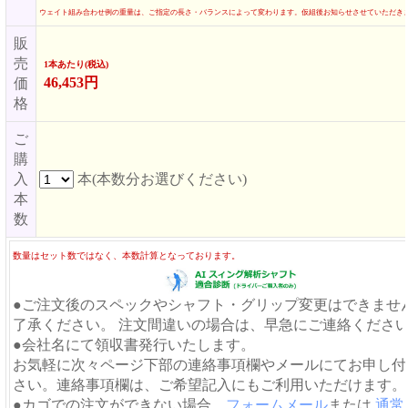
ウェイト組み合わせ例の重量は、ご指定の長さ・バランスによって変わります。仮組後お知らせさせていただき
販
売
1本あたり(税込)
46,453円
価
格
ご
購
入
本(本数分お選びください)
本
数
数量はセット数ではなく、本数計算となっております。
●ご注文後のスペックやシャフト・グリップ変更はできませ
了承ください。 注文間違いの場合は、早急にご連絡くださ
●会社名にて領収書発行いたします。
お気軽に次々ページ下部の連絡事項欄やメールにてお申し付
さい。連絡事項欄は、ご希望記入にもご利用いただけます。
●カゴでの注文ができない場合、
フォームメール
または
通常