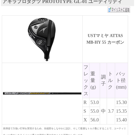
アキラプロダクツ PROTOTYPE GL-01 ユーティリティ
USTマミヤ ATTAS
MB-HY 55 カーボン
フ
レ
重
ト
バッ
調
ッ
量
ル
ト径
子
ク
(g)
ク
(mm)
ス
R
53.0
15.30
S
55.0
中
3.7
15.35
X
56.0
15.40
高弾道で力強い打球を実現するため、先端部をしなやかに設計。そして最適なトルク数にすることで、ユーティリ