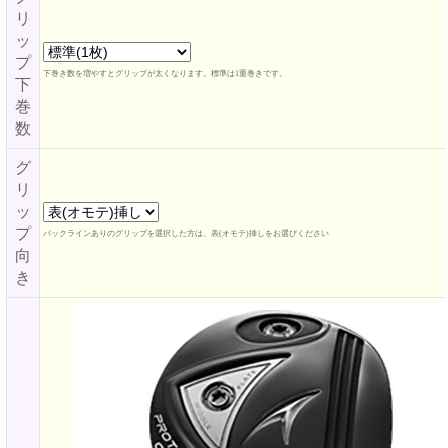
リ
ッ
プ
下巻き数を増やすとグリップが太くなります。標準は1重巻きです。
下
巻
数
グ
リ
ッ
プ
バックラインありのグリップを選択した方は、表(オモテ)挿しをお選びください
向
き