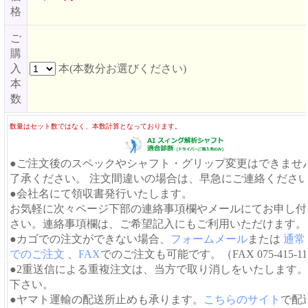
格
ご
購
入
本(本数分お選びください)
本
数
数量はセット数ではなく、本数計算となっております。
●ご注文後のスペックやシャフト・グリップ変更はできませ
了承ください。 注文間違いの場合は、早急にご連絡くださ
●会社名にて領収書発行いたします。
お気軽に次々ページ下部の連絡事項欄やメールにてお申し付
さい。連絡事項欄は、ご希望記入にもご利用いただけます。
●カゴでの注文ができない場合、
フォームメール
または
通常
でのご注文
、
FAX
でのご注文も可能です。（FAX 075-415-11
●2重送信による重複注文は、当方で取り消しをいたします
下さい。
●ヤマト運輸の配送所止めも承ります。
こちらのサイト
で配