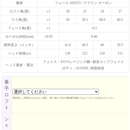
素材
フェース AM355 / クラウン カーボン
ロフト角(度)
±1
18
21
24
27
ライ角(度)
±1
59
59.5
60.0
60.5
フェース角(度)
±1
-0.5
ホーゼル内径(mm)
±0.05
9.40
標準長さ（インチ）
41.0
40.5
40
39.5
ヘッド体積(cc)
130
125
120
115
フェイス：455マレージング鋼 / 鍛造カップフェイス
ヘッド素材・製法
ボディ：SUS630 / 精密鋳造
番
手
ロ
選択肢にご希望のものがない場合、買い物カゴ内の連絡事項欄またはメールにてお知らせください
フ
ト
シ
ャ