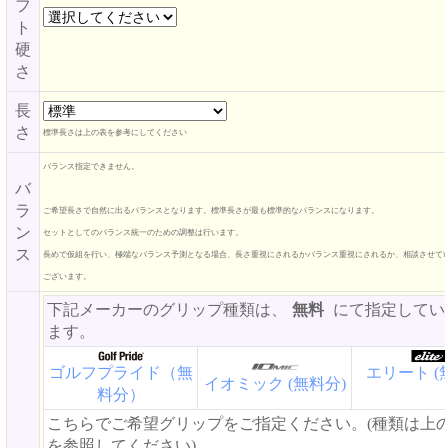
フ
ト
硬
さ
長
さ
標準長さは上の表を参考にしてください
バランス指定できません。
バ
ラ
ご希望長さで自然に出るバランスとなります。標準長さが最も標準的なバランスになります。
ン
セットとしてのバランス統一のための調整は行います。
ス
長めで仮組を行い、極端なバランス予測となる場合、長さ重視にされるかバランス重視にされるか、相談させて
ございます。
下記メーカーのグリップ種類は、
無料
にて指定してい
ます。
ゴルフプライド（無
エリート (
イオミック (無料分)
料分）
こちらでご希望グリップをご指定ください。(種類は上
を参照してください)