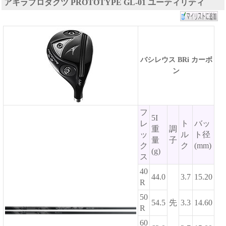
アキラプロダクツ PROTOTYPE GL-01 ユーティリティ
バシレウス BRi カーボ
ン
フ
5I
レ
ト
バッ
重
調
ッ
ル
ト径
量
子
ク
ク
(mm)
(g)
ス
40
44.0
3.7
15.20
R
50
54.5
先
3.3
14.60
R
60