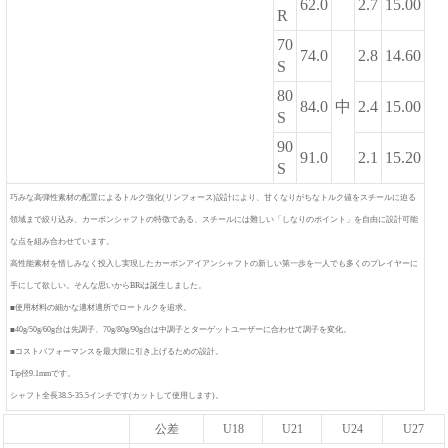
62.0
2.7
15.00
R
70
74.0
2.8
14.60
S
80
84.0
中
2.4
15.00
S
90
91.0
2.1
15.20
S
巧みな高弾性素材の配置によるトルク強化(リンフォース)設計により、甘くなりがちなトルク値をスチールに迫る
領域まで絞り込み、カーボンシャフトの特徴である、スチールには難しい「しなりのポイント」を自由に設計可能
な点を組み合わせています。
高性能素材を惜しみなく投入し実現したカーボンアイアンシャフトの新しい第一歩を一人でも多くのプレイヤーに
手にして欲しい。そんな思いからBRiは誕生しました。
■使用材料の細かな適材適所でロートルクを追求。
■40g/50g/60g台は先調子、70g/80g/90g台は中調子とターゲットユーザーに合わせて調子を変化。
■コストパフォーマンスを最大限に引き上げるための設計。
Tip径9.1mmです。
シャフト全長38.5-35.5インチです(カットして使用します)。
公差
U18
U21
U24
U27