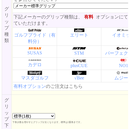
グ
リ
下記メーカーのグリップ種類は、
有料
オプションにて
ッ
ていただけます。
プ
種
ゴルフプライド（有
エリート
イオミ
類
料分）
SUSAS
STM
パーフェク
カデロ
plusCUE
NO1
マスダゴルフ
√Bee
ムジー
有料オプション
のご注文はこちら
グ
リ
ッ
プ
下巻き数を増やすとグリップが太くなります。標準は1重巻きです。
下