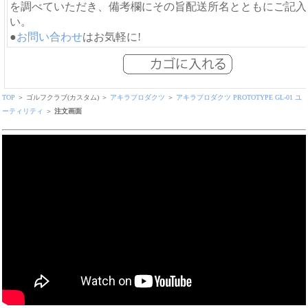
を調べていただき、備考欄にその旨配送所名とともにご記入
い。
●
お問い合わせ
はお気軽に!
TOP
＞ ゴルフクラブ(カスタム) ＞
アキラプロダクツ
＞
アキラプロダクツ PROTOTYPE GL-01 ユ
ーティリティ
＞
注文画面