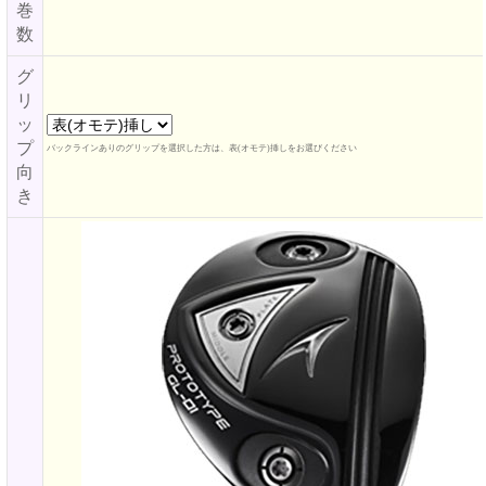
巻
数
グ
リ
ッ
プ
バックラインありのグリップを選択した方は、表(オモテ)挿しをお選びください
向
き