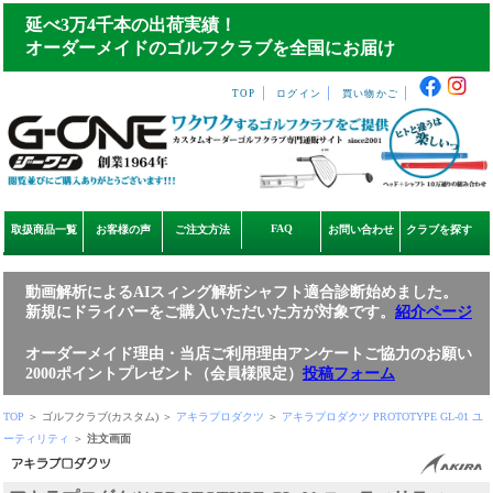
延べ3万4千本の出荷実績！
オーダーメイドのゴルフクラブを全国にお届け
｜
｜
｜
TOP
ログイン
買い物かご
FAQ
取扱商品一覧
お客様の声
ご注文方法
お問い合わせ
クラブを探す
動画解析によるAIスィング解析シャフト適合診断始めました。
新規にドライバーをご購入いただいた方が対象です。
紹介ページ
オーダーメイド理由・当店ご利用理由アンケートご協力のお願い
2000ポイントプレゼント（会員様限定）
投稿フォーム
TOP
＞ ゴルフクラブ(カスタム) ＞
アキラプロダクツ
＞
アキラプロダクツ PROTOTYPE GL-01 ユ
ーティリティ
＞
注文画面