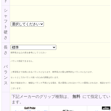
ト
シ
ャ
フ
ト
硬
さ
長
さ
標準長さは上の表を参考にしてください
バランス指定できません。
バ
ラ
ご希望長さで自然に出るバランスとなります。標準長さが最も標準的なバランスになります。
ン
セットとしてのバランス統一のための調整は行います。
ス
長めで仮組を行い、極端なバランス予測となる場合、長さ重視にされるかバランス重視にされるか、相談させて
ございます。
下記メーカーのグリップ種類は、
無料
にて指定してい
ます。