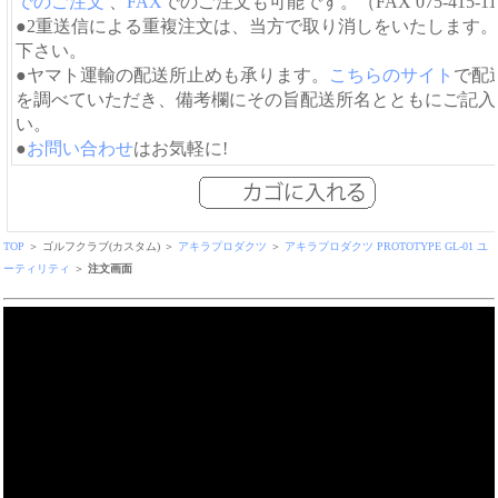
でのご注文
、
FAX
でのご注文も可能です。（FAX 075-415-11
●2重送信による重複注文は、当方で取り消しをいたします
下さい。
●ヤマト運輸の配送所止めも承ります。
こちらのサイト
で配
を調べていただき、備考欄にその旨配送所名とともにご記入
い。
●
お問い合わせ
はお気軽に!
TOP
＞ ゴルフクラブ(カスタム) ＞
アキラプロダクツ
＞
アキラプロダクツ PROTOTYPE GL-01 ユ
ーティリティ
＞
注文画面