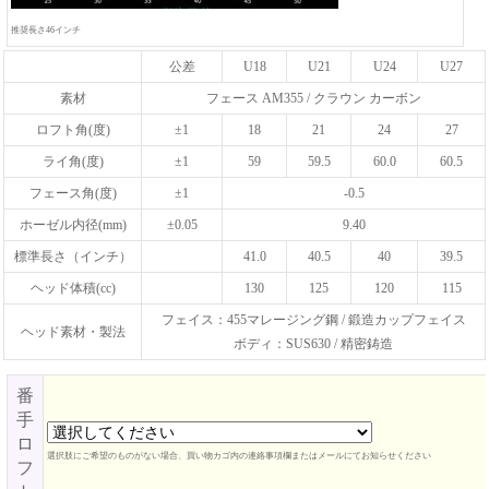
推奨長さ46インチ
公差
U18
U21
U24
U27
素材
フェース AM355 / クラウン カーボン
ロフト角(度)
±1
18
21
24
27
ライ角(度)
±1
59
59.5
60.0
60.5
フェース角(度)
±1
-0.5
ホーゼル内径(mm)
±0.05
9.40
標準長さ（インチ）
41.0
40.5
40
39.5
ヘッド体積(cc)
130
125
120
115
フェイス：455マレージング鋼 / 鍛造カップフェイス
ヘッド素材・製法
ボディ：SUS630 / 精密鋳造
番
手
ロ
選択肢にご希望のものがない場合、買い物カゴ内の連絡事項欄またはメールにてお知らせください
フ