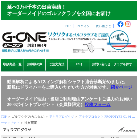
延べ3万4千本の出荷実績！
オーダーメイドのゴルフクラブを全国にお届け
｜
｜
｜
TOP
ログイン
買い物かご
FAQ
取扱商品一覧
お客様の声
ご注文方法
お問い合わせ
クラブを探す
動画解析によるAIスィング解析シャフト適合診断始めました。
新規にドライバーをご購入いただいた方が対象です。
紹介ページ
オーダーメイド理由・当店ご利用理由アンケートご協力のお願い
2000ポイントプレゼント（会員様限定）
投稿フォーム
TOP
＞ ゴルフクラブ(カスタム) ＞
アキラプロダクツ
＞
アキラプロダクツ PROTOTYPE GL-01 ユ
ーティリティ
＞
注文画面