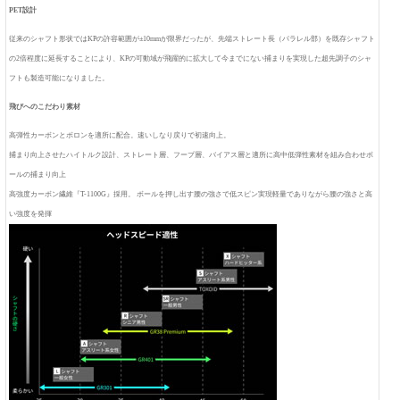
PET設計
従来のシャフト形状ではKPの許容範囲が±10mmが限界だったが、先端ストレート長（パラレル部）を既存シャフト
の2倍程度に延長することにより、KPの可動域が飛躍的に拡大して今までにない捕まりを実現した超先調子のシャ
フトも製造可能になりました。
飛びへのこだわり素材
高弾性カーボンとボロンを適所に配合。速いしなり戻りで初速向上。
捕まり向上させたハイトルク設計、ストレート層、フープ層、バイアス層と適所に高中低弾性素材を組み合わせボ
ールの捕まり向上
高強度カーボン繊維『T-1100G』採用。 ボールを押し出す腰の強さで低スピン実現軽量でありながら腰の強さと高
い強度を発揮