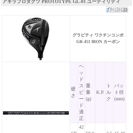
アキラプロダクツ PROTOTYPE GL-01 ユーティリティ
グラビティ ワクチンコンポ
GR-451 IRON カーボン
ヘ
ッ
ド
ス
重
ト
バッ
硬
ピ
量
K.P.
ル
ト径
さ
ー
(g)
ク
(mm)
ド
適
正
42