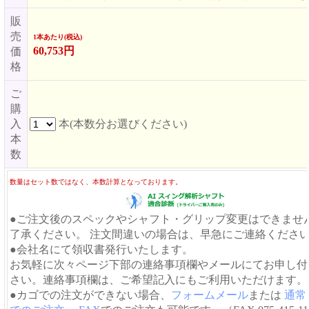
販
売
1本あたり(税込)
60,753円
価
格
ご
購
入
本(本数分お選びください)
本
数
数量はセット数ではなく、本数計算となっております。
●ご注文後のスペックやシャフト・グリップ変更はできませ
了承ください。 注文間違いの場合は、早急にご連絡くださ
●会社名にて領収書発行いたします。
お気軽に次々ページ下部の連絡事項欄やメールにてお申し付
さい。連絡事項欄は、ご希望記入にもご利用いただけます。
●カゴでの注文ができない場合、
フォームメール
または
通常