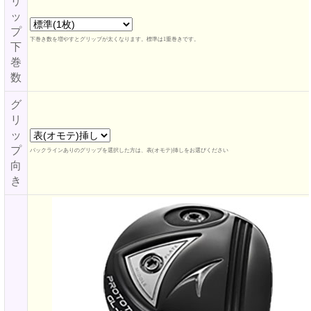
リ
ッ
プ
下巻き数を増やすとグリップが太くなります。標準は1重巻きです。
下
巻
数
グ
リ
ッ
プ
バックラインありのグリップを選択した方は、表(オモテ)挿しをお選びください
向
き