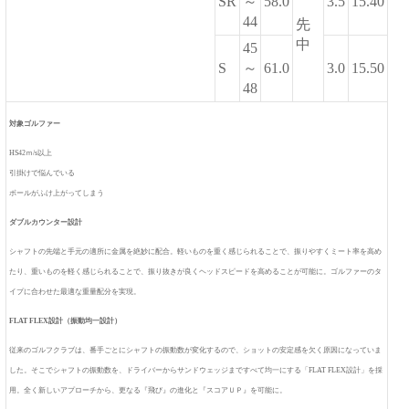
SR
～
58.0
3.5
15.40
44
先
中
45
S
～
61.0
3.0
15.50
48
対象ゴルファー
HS42ｍ/s以上
引掛けで悩んでいる
ボールがふけ上がってしまう
ダブルカウンター設計
シャフトの先端と手元の適所に金属を絶妙に配合。軽いものを重く感じられることで、振りやすくミート率を高め
たり、重いものを軽く感じられることで、振り抜きが良くヘッドスピードを高めることが可能に。ゴルファーのタ
イプに合わせた最適な重量配分を実現。
FLAT FLEX設計（振動均一設計）
従来のゴルフクラブは、番手ごとにシャフトの振動数が変化するので、ショットの安定感を欠く原因になっていま
した。そこでシャフトの振動数を、ドライバーからサンドウェッジまですべて均一にする「FLAT FLEX設計」を採
用。全く新しいアプローチから、更なる『飛び』の進化と『スコアＵＰ』を可能に。