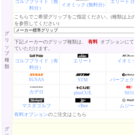
ゴルフプライド（無
エリート (
イオミック (無料分)
料分）
こちらでご希望グリップをご指定ください。(種類は上
を参照してください)
グ
リ
下記メーカーのグリップ種類は、
有料
オプションにて
ッ
ていただけます。
プ
種
ゴルフプライド（有
エリート
イオミ
類
料分）
SUSAS
STM
パーフェク
カデロ
plusCUE
NO1
マスダゴルフ
√Bee
ムジー
有料オプション
のご注文はこちら
グ