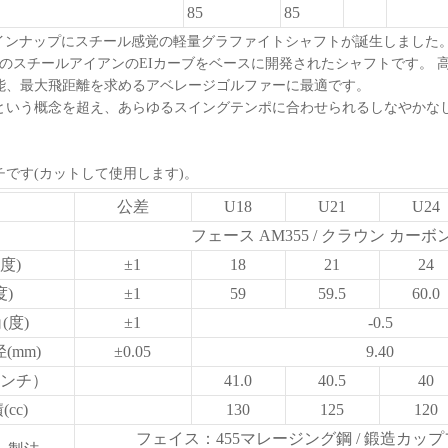
85
85
ラインナップにスチール感覚の軽量グラファイトシャフトが誕生しました
ーズのスチールアイアンのEIカーブをベースに開発されたシャフトです。 
能、最大飛距離を求めるアベレージゴルファーに最適です。
という概念を超え、あらゆるスイングテンポに合わせられるしなやかな
チです(カットして使用します)。
公差
U18
U21
U24
フェース AM355 / クラウン カーボ
度)
±1
18
21
24
度)
±1
59
59.5
60.0
(度)
±1
-0.5
(mm)
±0.05
9.40
ンチ）
41.0
40.5
40
cc)
130
125
120
フェイス：455マレージング鋼 / 鍛造カッ