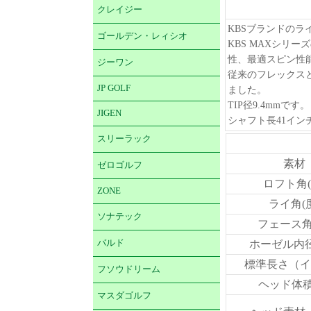
クレイジー
KBSブランドの
ゴールデン・レィシオ
KBS MAXシリ
性、最適スピン性
ジーワン
従来のフレックス
JP GOLF
ました。
TIP径9.4mmです。
JIGEN
シャフト長41イン
スリーラック
素材
ゼロゴルフ
ロフト角(
ZONE
ライ角(
ソナテック
フェース角
バルド
ホーゼル内径
標準長さ（イ
フソウドリーム
ヘッド体積(
マスダゴルフ