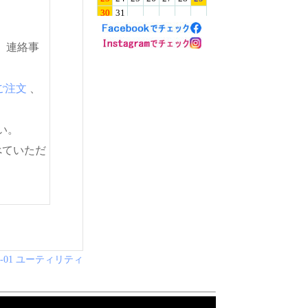
。連絡事
ご注文
、
い。
べていただ
L-01 ユーティリティ