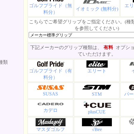
ゴルフプライド（無
エリ
イオミック (無料分)
料分）
こちらでご希望グリップをご指定ください。(種
を参照してください)
下記メーカーのグリップ種類は、
有料
オプシ
ていただけます。
種類
ゴルフプライド（有
エリート
料分）
SUSAS
STM
パー
カデロ
plusCUE
マスダゴルフ
√Bee