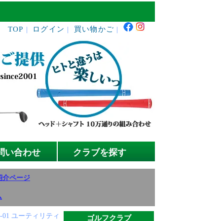
TOP
ログイン
買い物かご
｜
｜
｜
問い合わせ
クラブを探す
紹介ページ
ム
L-01 ユーティリティ
ゴルフクラブ