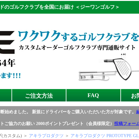
ドのゴルフクラブを全国にお届け
＜ジーワンゴルフ＞
FAQ
ご注文方法
お
診断始めました。
新規にドライバーをご購入いただいた方が対象です。
トご協力のお願い
2000ポイントプレゼント（会員様限定）
投稿フォー
(カスタム) ＞
アキラプロダクツ
＞
アキラプロダクツ PROTOTYPE G