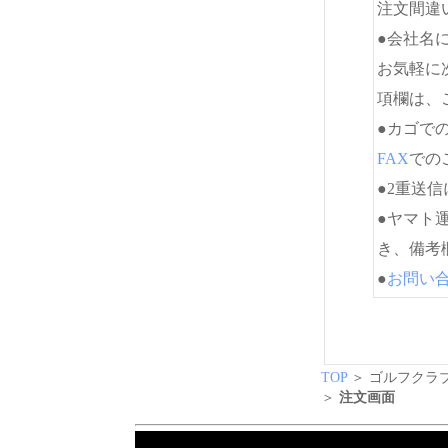
注文間違
●会社名
お気軽に
項欄は、
●カゴで
FAX
でのご
●2重送
●ヤマト
き、備考
●
お問い
TOP
＞ ゴルフクラブ
＞
注文画面