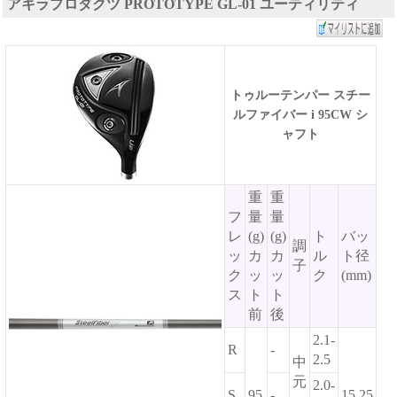
アキラプロダクツ PROTOTYPE GL-01 ユーティリティ
トゥルーテンパー スチー
ルファイバー i 95CW シ
ャフト
重
重
フ
量
量
レ
(g)
(g)
ト
バッ
調
ッ
カ
カ
ル
ト径
子
ク
ッ
ッ
ク
(mm)
ス
ト
ト
前
後
2.1-
R
-
2.5
中
元
2.0-
S
95
-
15.25