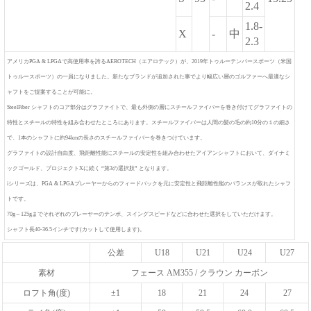
2.4
1.8-
X
-
中
2.3
アメリカPGA & LPGAで高使用率を誇るAEROTECH（エアロテック）が、2019年トゥルーテンパースポーツ（米国
トゥルースポーツ）の一員になりました。新たなブランドが追加された事でより幅広い層のゴルファーへ最適なシ
ャフトをご提案することが可能に。
SteelFiber シャフトのコア部分はグラファイトで、最も外側の層にスチールファイバーを巻き付けてグラファイトの
特性とスチールの特性を組み合わせたところにあります。スチールファイバーは人間の髪の毛の約10分の１の細さ
で、1本のシャフトに約94kmの長さのスチールファイバーを巻きつけています。
グラファイトの設計自由度、飛距離性能にスチールの安定性を組み合わせたアイアンシャフトにおいて、ダイナミ
ックゴールド、プロジェクトXに続く “第3の選択肢” となります。
iシリーズは、PGA & LPGAプレーヤーからのフィードバックを元に安定性と飛距離性能のバランスが取れたシャフ
トです。
70g～125gまでそれぞれのプレーヤーのテンポ、スイングスピードなどに合わせた選択をしていただけます。
シャフト長40-36.5インチです(カットして使用します)。
公差
U18
U21
U24
U27
素材
フェース AM355 / クラウン カーボン
ロフト角(度)
±1
18
21
24
27