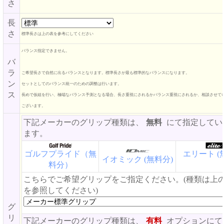
さ
長
さ
標準長さは上の表を参考にしてください
バランス指定できません。
バ
ラ
ご希望長さで自然に出るバランスとなります。標準長さが最も標準的なバランスになります。
ン
セットとしてのバランス統一のための調整は行います。
ス
長めで仮組を行い、極端なバランス予測となる場合、長さ重視にされるかバランス重視にされるか、相談させて
ございます。
下記メーカーのグリップ種類は、
無料
にて指定してい
ます。
ゴルフプライド（無
エリート (
イオミック (無料分)
料分）
こちらでご希望グリップをご指定ください。(種類は上
を参照してください)
グ
リ
下記メーカーのグリップ種類は、
有料
オプションにて