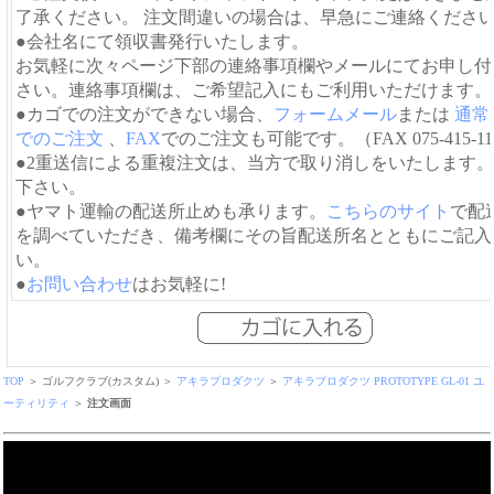
了承ください。 注文間違いの場合は、早急にご連絡くださ
●会社名にて領収書発行いたします。
お気軽に次々ページ下部の連絡事項欄やメールにてお申し付
さい。連絡事項欄は、ご希望記入にもご利用いただけます。
●カゴでの注文ができない場合、
フォームメール
または
通常
でのご注文
、
FAX
でのご注文も可能です。（FAX 075-415-11
●2重送信による重複注文は、当方で取り消しをいたします
下さい。
●ヤマト運輸の配送所止めも承ります。
こちらのサイト
で配
を調べていただき、備考欄にその旨配送所名とともにご記入
い。
●
お問い合わせ
はお気軽に!
TOP
＞ ゴルフクラブ(カスタム) ＞
アキラプロダクツ
＞
アキラプロダクツ PROTOTYPE GL-01 ユ
ーティリティ
＞
注文画面