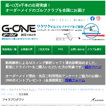
延べ3万4千本の出荷実績！
オーダーメイドのゴルフクラブを全国にお届け
｜
｜
｜
TOP
ログイン
買い物かご
FAQ
取扱商品一覧
お客様の声
ご注文方法
お問い合わせ
クラブを探す
動画解析によるAIスィング解析シャフト適合診断始めました。
新規にドライバーをご購入いただいた方が対象です。
紹介ページ
オーダーメイド理由・当店ご利用理由アンケートご協力のお願い
2000ポイントプレゼント（会員様限定）
投稿フォーム
TOP
＞ ゴルフクラブ(カスタム) ＞
アキラプロダクツ
＞
アキラプロダクツ PROTOTYPE GL-01 ユ
ーティリティ
＞
注文画面