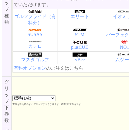
ッ
ていただけます。
プ
種
ゴルフプライド（有
エリート
イオミ
類
料分）
SUSAS
STM
パーフェク
カデロ
plusCUE
NO1
マスダゴルフ
√Bee
ムジー
有料オプション
のご注文はこちら
グ
リ
ッ
プ
下巻き数を増やすとグリップが太くなります。標準は1重巻きです。
下
巻
数