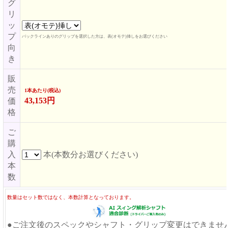
グ
リ
ッ
プ
バックラインありのグリップを選択した方は、表(オモテ)挿しをお選びください
向
き
販
売
1本あたり(税込)
43,153円
価
格
ご
購
入
本(本数分お選びください)
本
数
数量はセット数ではなく、本数計算となっております。
●ご注文後のスペックやシャフト・グリップ変更はできませ