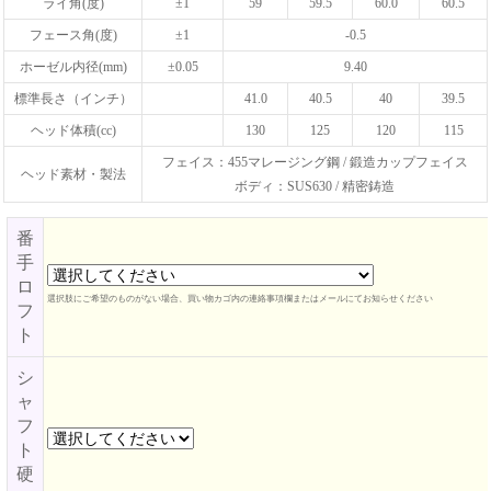
ライ角(度)
±1
59
59.5
60.0
60.5
フェース角(度)
±1
-0.5
ホーゼル内径(mm)
±0.05
9.40
標準長さ（インチ）
41.0
40.5
40
39.5
ヘッド体積(cc)
130
125
120
115
フェイス：455マレージング鋼 / 鍛造カップフェイス
ヘッド素材・製法
ボディ：SUS630 / 精密鋳造
番
手
ロ
選択肢にご希望のものがない場合、買い物カゴ内の連絡事項欄またはメールにてお知らせください
フ
ト
シ
ャ
フ
ト
硬