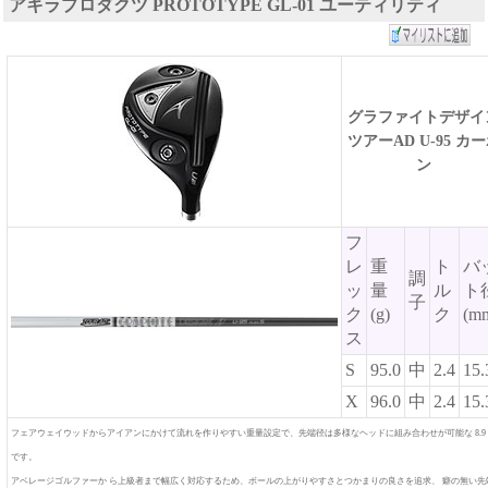
アキラプロダクツ PROTOTYPE GL-01 ユーティリティ
グラファイトデザイ
ツアーAD U-95 カ
ン
フ
レ
重
ト
バ
調
ッ
量
ル
ト
子
ク
(g)
ク
(m
ス
S
95.0
中
2.4
15.
X
96.0
中
2.4
15.
フェアウェイウッドからアイアンにかけて流れを作りやすい重量設定で、先端径は多様なヘッドに組み合わせが可能な 8.9
です。
アベレージゴルファーか ら上級者まで幅広く対応するため、ボールの上がりやすさとつかまりの良さを追求、 癖の無い先