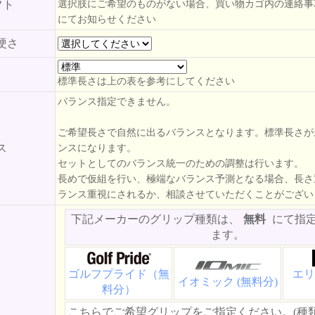
フト
選択肢にご希望のものがない場合、買い物カゴ内の連絡事
にてお知らせください
硬さ
標準長さは上の表を参考にしてください
バランス指定できません。
ご希望長さで自然に出るバランスとなります。標準長さが
ス
ンスになります。
セットとしてのバランス統一のための調整は行います。
長めで仮組を行い、極端なバランス予測となる場合、長さ
ランス重視にされるか、相談させていただくことがござい
下記メーカーのグリップ種類は、
無料
にて指
ます。
ゴルフプライド（無
エリ
イオミック (無料分)
料分）
こちらでご希望グリップをご指定ください。(種