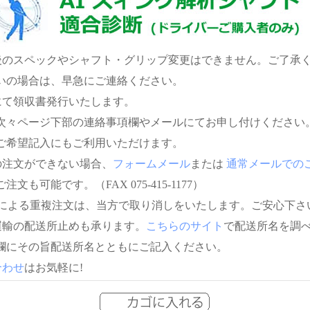
後のスペックやシャフト・グリップ変更はできません。ご了承
いの場合は、早急にご連絡ください。
にて領収書発行いたします。
次々ページ下部の連絡事項欄やメールにてお申し付けください
ご希望記入にもご利用いただけます。
の注文ができない場合、
フォームメール
または
通常メールでの
注文も可能です。（FAX 075-415-1177）
信による重複注文は、当方で取り消しをいたします。ご安心下さ
運輸の配送所止めも承ります。
こちらのサイト
で配送所名を調
欄にその旨配送所名とともにご記入ください。
合わせ
はお気軽に!