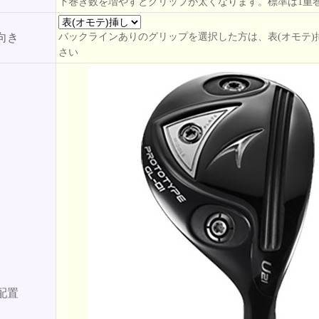
下巻き数を増やすとグリップが太くなります。標準は1重
向き
バックラインありのグリップを選択した方は、表(オモテ)
さい
配置