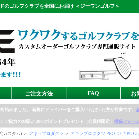
ドのゴルフクラブを全国にお届け
＜ジーワンゴルフ＞
FAQ
ご注文方法
お
診断始めました。
新規にドライバーをご購入いただいた方が対象です。
トご協力のお願い
2000ポイントプレゼント（会員様限定）
投稿フォー
(カスタム) ＞
アキラプロダクツ
＞
アキラプロダクツ PROTOTYPE G