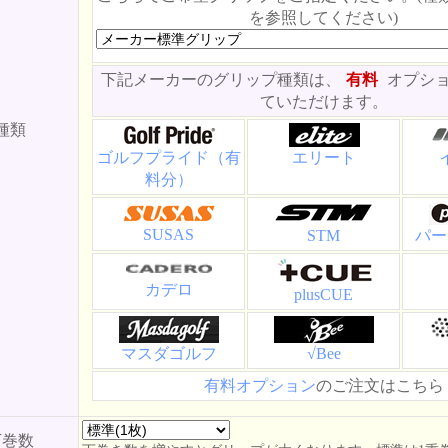
を参照してください)
下記メーカーのグリップ種類は、
有料
オプシ
ていただけます。
種類
ゴルフプライド（有
エリート
料分）
SUSAS
STM
パー
カデロ
plusCUE
マスダゴルフ
√Bee
有料オプション
のご注文はこちら
下巻数