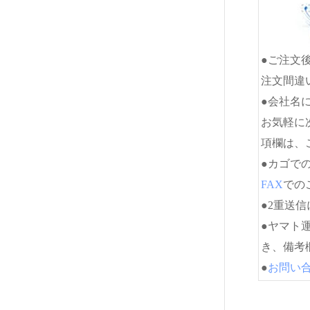
●ご注文
注文間違
●会社名
お気軽に
項欄は、
●カゴで
FAX
でのご
●2重送
●ヤマト
き、備考
●
お問い