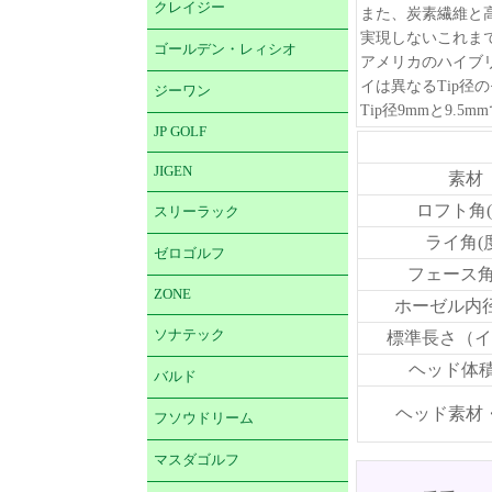
クレイジー
また、炭素繊維と
実現しないこれま
ゴールデン・レィシオ
アメリカのハイブリ
イは異なるTip径
ジーワン
Tip径9mmと9.5m
JP GOLF
JIGEN
素材
ロフト角(
スリーラック
ライ角(
ゼロゴルフ
フェース角
ZONE
ホーゼル内径
ソナテック
標準長さ（イ
ヘッド体積(
バルド
ヘッド素材
フソウドリーム
マスダゴルフ