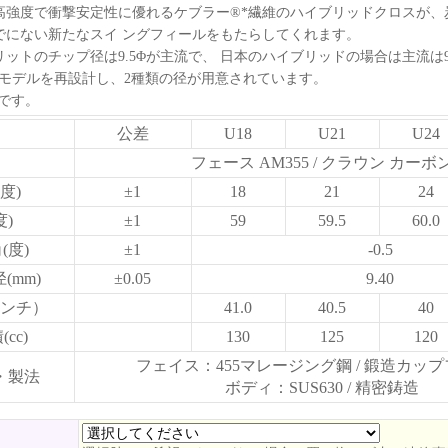
高強度で衝撃安定性に優れるケブラー®*繊維のハイブリッドクロスが、
でにない新たなスイ ングフィールをもたらしてくれます。
ットのチップ径は9.5Φが主流で、 日本のハイブリッドの場合は主流は9
のモデルを再設計し、2種類の径が用意されています。
mです。
公差
U18
U21
U24
フェース AM355 / クラウン カーボ
度)
±1
18
21
24
度)
±1
59
59.5
60.0
(度)
±1
-0.5
(mm)
±0.05
9.40
ンチ）
41.0
40.5
40
cc)
130
125
120
フェイス：455マレージング鋼 / 鍛造カッ
・製法
ボディ：SUS630 / 精密鋳造