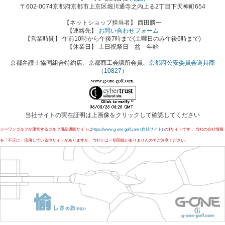
〒602-0074京都府京都市上京区堀川通寺之内上る2丁目下天神町654
【ネットショップ担当者】 西田勝一
【連絡先】
お問い合わせフォーム
【営業時間】 午前10時から午後7時まで(土曜日のみ午後6時まで)
【休業日】 土日祝祭日 盆 年始
京都弁護士協同組合特約店、京都商工会議所会員、
京都府公安委員会道具商
（10827）
当社サイトの実在証明は上画像をクリックして確認してください
ジーワンゴルフが運営するゴルフ用品通販サイトは
https://www.g-one-golf.com (自社サイト)
の1サイトです 。当社の会社情報
を「不正に」流用している他サイトがありますが、当社とは一切関係がありませんのでご注意ください。