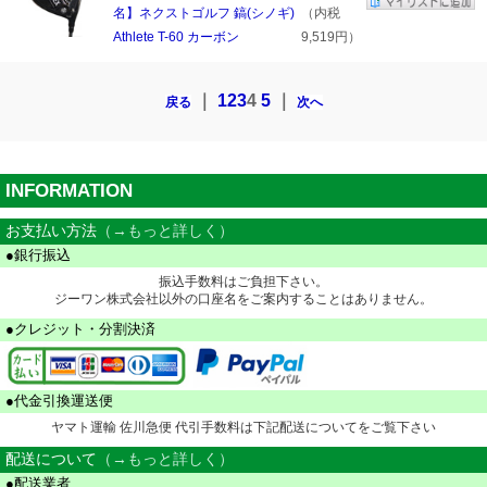
名】ネクストゴルフ 鎬(シノギ)
（内税
Athlete T-60 カーボン
9,519円）
｜
1
2
3
4
5
｜
戻る
次へ
INFORMATION
お支払い方法
（→もっと詳しく）
●銀行振込
振込手数料はご負担下さい。
ジーワン株式会社以外の口座名をご案内することはありません。
●クレジット・分割決済
●代金引換運送便
ヤマト運輸 佐川急便 代引手数料は下記配送についてをご覧下さい
配送について
（→もっと詳しく）
●配送業者