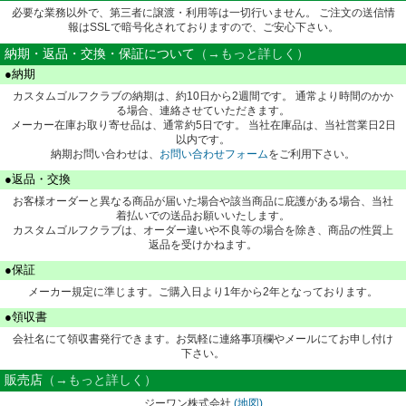
必要な業務以外で、第三者に譲渡・利用等は一切行いません。 ご注文の送信情
報はSSLで暗号化されておりますので、ご安心下さい。
納期・返品・交換・保証について
（→もっと詳しく）
●納期
カスタムゴルフクラブの納期は、約10日から2週間です。 通常より時間のかか
る場合、連絡させていただきます。
メーカー在庫お取り寄せ品は、通常約5日です。 当社在庫品は、当社営業日2日
以内です。
納期お問い合わせは、
お問い合わせフォーム
をご利用下さい。
●返品・交換
お客様オーダーと異なる商品が届いた場合や該当商品に庇護がある場合、当社
着払いでの送品お願いいたします。
カスタムゴルフクラブは、オーダー違いや不良等の場合を除き、商品の性質上
返品を受けかねます。
●保証
メーカー規定に準じます。ご購入日より1年から2年となっております。
●領収書
会社名にて領収書発行できます。お気軽に連絡事項欄やメールにてお申し付け
下さい。
販売店
（→もっと詳しく）
ジーワン株式会社
(地図)