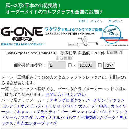
延べ3万2千本の出荷実績！
オーダーメイドのゴルフクラブを全国にお届け
｜
｜
TOP
ログイン
買い物かご
1wnextgolfshinogiathletet60 検索結果 商品数＝
93
件
価格帯追加検索：
円～
円
メーカー工場組み立て分のカスタムシャフトフレックスは、制限のあ
る場合があります。
一覧にないシャフト種類でも、パーツ系クラブメーカーヘッドで組立
可能な場合があります。
お問い合わせください
パーツ系クラブメーカー：
アキラプロダクツ
/
アーチザン
/
アクシス
ゴルフ
/
エポンゴルフ
/
エミリッドバハマ
/
カムイプロ中条
/
カムイワ
ークス
/
キャスコ
/
グラビティ
/
ゴールデンレィシオ
/
バルド
/
フソウ
ドリーム
/
マスダゴルフ
/
ミネルバゴルフ
/
三浦技研
/
ムジーク
/
ヨネ
ックス
/
和宏エンタープライズ