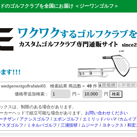
ドのゴルフクラブを全国にお届け
＜ジーワンゴルフ＞
wedgenextgolfrafalei65 検索結果 商品数＝
49
件
価格帯追加検索：
円～
円
ックスは、制限のある場合があります。
ーカーヘッドで組立可能な場合があります。
お問い合わせください
ーチザン
/
アクシスゴルフ
/
エポンゴルフ
/
エミリッドバハマ
/
カムイプ
マスダゴルフ
/
ミネルバゴルフ
/
三浦技研
/
ムジーク
/
ヨネックス
/
和宏