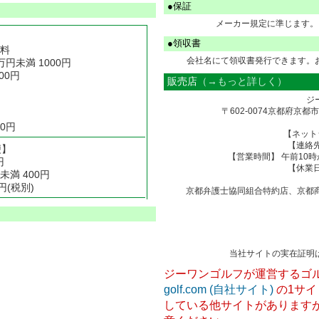
●保証
メーカー規定に準じます。
●領収書
無料
会社名にて領収書発行できます。
円未満 1000円
00円
販売店
（→もっと詳しく）
ジ
〒602-0074京都府京
0円
【ネット
【連絡
便】
【営業時間】 午前10時
円
【休業
満 400円
円(税別)
京都弁護士協同組合特約店、京都
当社サイトの実在証明
ジーワンゴルフが運営するゴ
golf.com (自社サイト)
の1サイ
している他サイトがあります