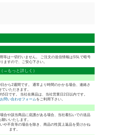
用等は一切行いません。 ご注文の送信情報はSSLで暗号
りますので、ご安心下さい。
（→もっと詳しく）
0日から2週間です。 通常より時間のかかる場合、連絡さ
せていただきます。
約5日です。 当社在庫品は、当社営業日2日以内です。
お問い合わせフォーム
をご利用下さい。
場合や該当商品に庇護がある場合、当社着払いでの送品
お願いいたします。
いや不良等の場合を除き、商品の性質上返品を受けかね
ます。