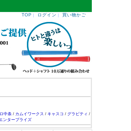
TOP
ログイン
買い物かご
｜
｜
ロ中条
/
カムイワークス
/
キャスコ
/
グラビティ
/
エンタープライズ