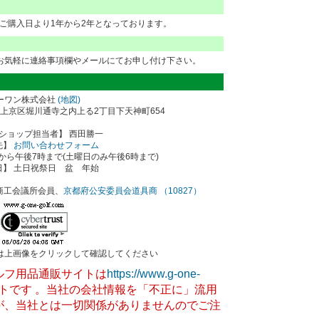
ご購入日より1年から2年となっております。
お気軽に連絡事項欄やメールにてお申し付け下さい。
ーワン株式会社
(地図)
都市上京区堀川通寺之内上る2丁目下天神町654
ショップ担当者】 西田勝一
先】
お問い合わせフォーム
から午後7時まで(土曜日のみ午後6時まで)
日】 土日祝祭日 盆 年始
商工会議所会員、
京都府公安委員会道具商 （10827）
は上画像をクリックして確認してください
ルフ用品通販サイトは
https://www.g-one-
トです 。当社の会社情報を「不正に」流用
が、当社とは一切関係がありませんのでご注