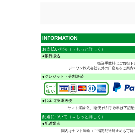
INFORMATION
お支払い方法
（→もっと詳しく）
●銀行振込
振込手数料はご負担下
ジーワン株式会社以外の口座名をご案内
●クレジット・分割決済
●代金引換運送便
ヤマト運輸 佐川急便 代引手数料は下記
配送について
（→もっと詳しく）
●配送業者
国内はヤマト運輸（ご指定配送所止めも可能