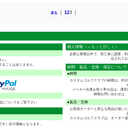
｜
1
2
3
｜
戻る
個人情報
（→もっと詳しく）
必要な業務以外で、第三者に譲渡・利
化されてお
さい。
することはありません。
納期・返品・交換・保証について
●納期
カスタムゴルフクラブの納期は、約1
メーカー在庫お取り寄せ品は、通常
納期お問い合わせは、
●返品・交換
配送についてをご覧下さい
お客様オーダーと異なる商品が届いた
カスタムゴルフクラブは、オーダー違
です）佐川運輸となります。