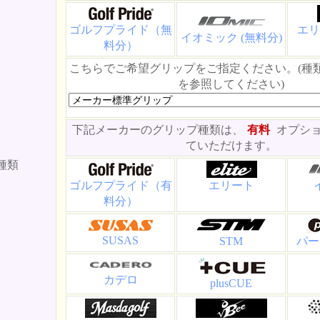
ゴルフプライド（無
エリ
イオミック (無料分)
料分）
こちらでご希望グリップをご指定ください。(種
を参照してください)
下記メーカーのグリップ種類は、
有料
オプシ
ていただけます。
種類
ゴルフプライド（有
エリート
料分）
SUSAS
STM
パー
カデロ
plusCUE