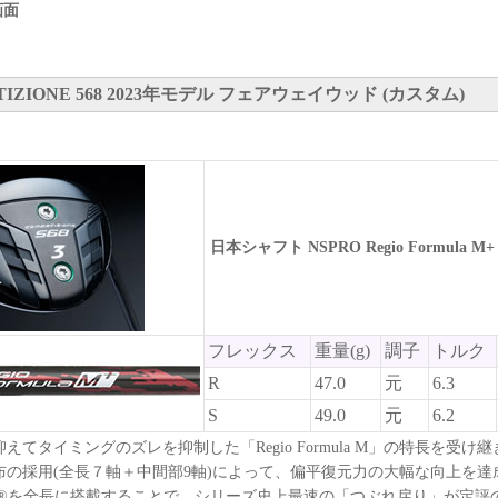
画面
IZIONE 568 2023年モデル フェアウェイウッド (カスタム)
日本シャフト NSPRO Regio Formula M+
フレックス
重量(g)
調子
トルク
R
47.0
元
6.3
S
49.0
元
6.2
えてタイミングのズレを抑制した「Regio Formula M」の特長を受け
布の採用(全長７軸＋中間部9軸)によって、偏平復元力の大幅な向上を達
ロイ®を全長に搭載することで、シリーズ史上最速の「つぶれ戻り」が定評