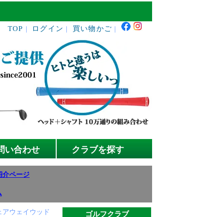
TOP
ログイン
買い物かご
｜
｜
｜
問い合わせ
クラブを探す
紹介ページ
ム
ル フェアウェイウッド
ゴルフクラブ