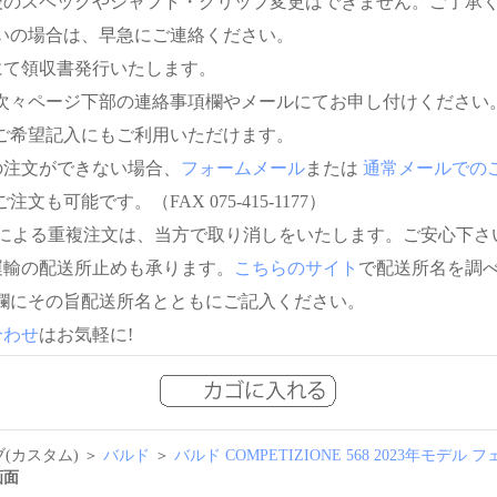
後のスペックやシャフト・グリップ変更はできません。ご了承
いの場合は、早急にご連絡ください。
にて領収書発行いたします。
次々ページ下部の連絡事項欄やメールにてお申し付けください
ご希望記入にもご利用いただけます。
の注文ができない場合、
フォームメール
または
通常メールでの
注文も可能です。（FAX 075-415-1177）
信による重複注文は、当方で取り消しをいたします。ご安心下さ
運輸の配送所止めも承ります。
こちらのサイト
で配送所名を調
欄にその旨配送所名とともにご記入ください。
合わせ
はお気軽に!
(カスタム) ＞
バルド
＞
バルド COMPETIZIONE 568 2023年モデ
画面