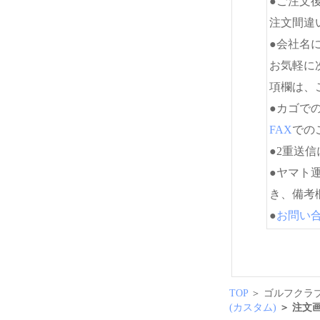
●ご注文
注文間違
●会社名
お気軽に
項欄は、
●カゴで
FAX
でのご
●2重送
●ヤマト
き、備考
●
お問い
TOP
＞ ゴルフクラブ
(カスタム)
＞ 注文