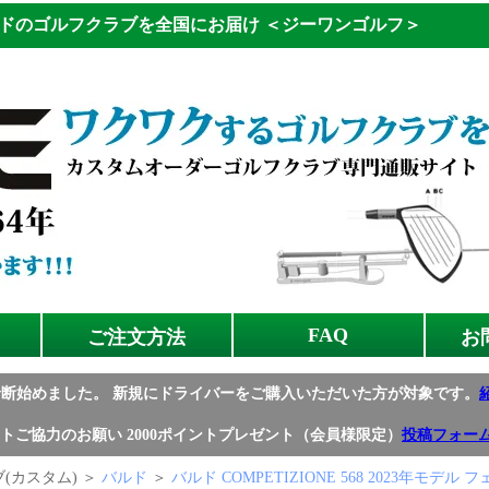
ドのゴルフクラブを全国にお届け
＜ジーワンゴルフ＞
FAQ
ご注文方法
お
診断始めました。
新規にドライバーをご購入いただいた方が対象です。
トご協力のお願い
2000ポイントプレゼント（会員様限定）
投稿フォー
(カスタム) ＞
バルド
＞
バルド COMPETIZIONE 568 2023年モデ