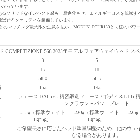
かかっています。
あるソリッドなインパクト感も一層進化させ、エネルギーロスを低減す
飛ばせるクオリティを装備しています。
R130とのマッチング最大限の注意を払い、MODUS³ TOUR130と同様の
ド COMPETIZIONE 568 2023年モデル フェアウェイウッド ス
3
5
15
18
58.0
58.5
積
152
142
フェース DAT55G 精密鍛造フェース / ボディ 8-1-1T
材
ンクラウン＋パワープレート
215g（標準ウェイト
220g（標準ウェイト
22
量
8g*6g）
8g*6g）
ご希望長さに応じたヘッド重量調整のため、他のウェ
なる場合があります。