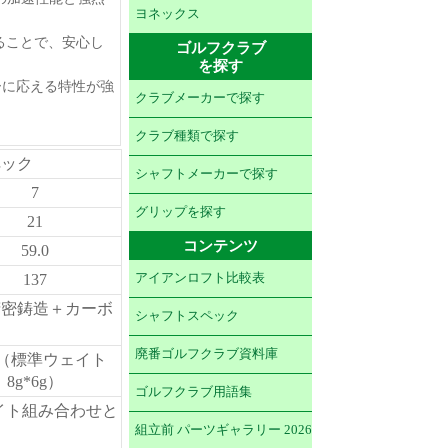
ヨネックス
ることで、安心し
ゴルフクラブ
を探す
パワーに応える特性が強
クラブメーカーで探す
クラブ種類で探す
ペック
シャフトメーカーで探す
7
グリップを探す
21
コンテンツ
59.0
137
アイアンロフト比較表
i 精密鋳造＋カーボ
シャフトスペック
廃番ゴルフクラブ資料庫
5g（標準ウェイト
8g*6g）
ゴルフクラブ用語集
イト組み合わせと
組立前 パーツギャラリー 2026