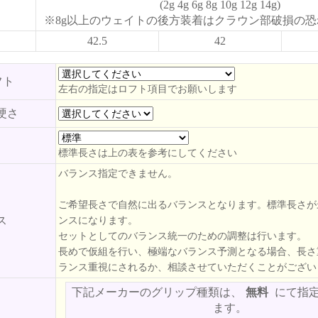
(2g 4g 6g 8g 10g 12g 14g)
※8g以上のウェイトの後方装着はクラウン部破損の
42.5
42
フト
左右の指定はロフト項目でお願いします
硬さ
標準長さは上の表を参考にしてください
バランス指定できません。
ご希望長さで自然に出るバランスとなります。標準長さが
ス
ンスになります。
セットとしてのバランス統一のための調整は行います。
長めで仮組を行い、極端なバランス予測となる場合、長さ
ランス重視にされるか、相談させていただくことがござい
下記メーカーのグリップ種類は、
無料
にて指
ます。