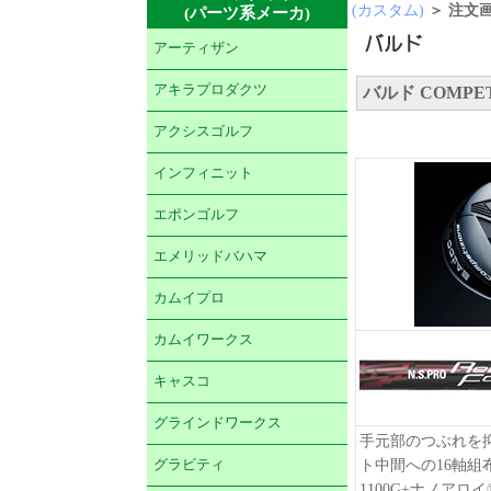
(カスタム)
＞ 注文
(パーツ系メーカ)
アーティザン
アキラプロダクツ
バルド COMPET
アクシスゴルフ
インフィニット
エポンゴルフ
エメリッドバハマ
カムイプロ
カムイワークス
キャスコ
グラインドワークス
手元部のつぶれを抑
グラビティ
ト中間への16軸組
1100G+ナノア