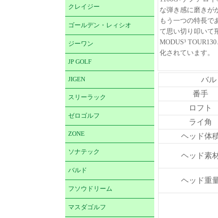
クレイジー
な弾き感に磨きが
もう一つの特長で
ゴールデン・レィシオ
て思い切り叩いて
MODUS³ TOU
ジーワン
化されています。
JP GOLF
バル
JIGEN
番手
スリーラック
ロフト
ゼロゴルフ
ライ角
ZONE
ヘッド体
ソナテック
ヘッド素
バルド
ヘッド重
フソウドリーム
マスダゴルフ