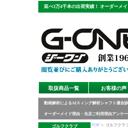
延べ3万4千本の出荷実績！
オーダーメイ
取扱商品一覧
お客様の声
動画解析によるAIスィング解析シャフト適合
オーダーメイド理由・当店ご利用理由アンケー
TOP
＞ ゴルフクラブ
ゴルフクラブ