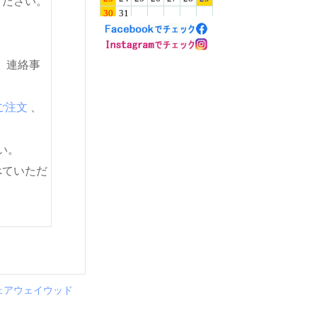
ください。
。連絡事
ご注文
、
い。
べていただ
ル フェアウェイウッド