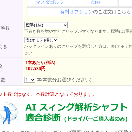
マスダゴルフ
√Bee
有料オプション
のご注文はこちら
下巻数
下巻き数を増やすとグリップが太くなります。標準は1重
向き
バックラインありのグリップを選択した方は、表(オモテ)
さい
1本あたり(税込)
格
107,536円
本数
本(本数分お選びください)
ット数ではなく、本数計算となっております。