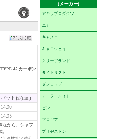
(メーカー)
アキラプロダクツ
エナ
キャスコ
キャロウェイ
クリーブランド
 TYPE 45 カーボン
タイトリスト
ダンロップ
テーラーメイド
バット径(mm)
14.90
ピン
14.95
プロギア
継ぎながら、シャフ
成。
ブリヂストン
の加速性能と強烈