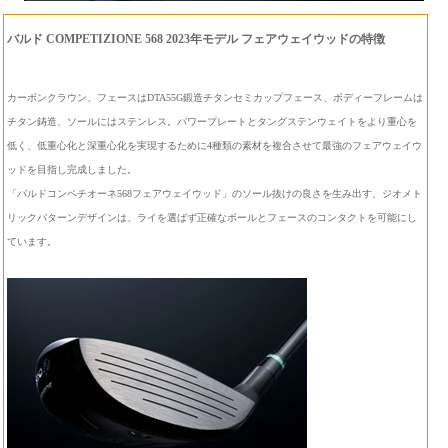
バルド COMPETIZIONE 568 2023年モデル フェアウェイウッドの特徴
カーボンクラウン、フェースはDTA55G鍛造チタンセミカップフェース、ボディーフレームは
チタン鋳造、ソールにはステンレス。パワープレートとタングステンウェイトをより重心を
低く、低重心化と深重心化を実現するために4種類の素材を複合させて最強のフェアウェイウ
ッドを目指し完成しました。
「バルドコンペチオーネ568フェアウェイウッド」のソール抜けの良さを生み出す、ジオメト
リックパターンデザインは、ライを選ばず正確なボールとフェースのコンタクトを可能にし
ています。