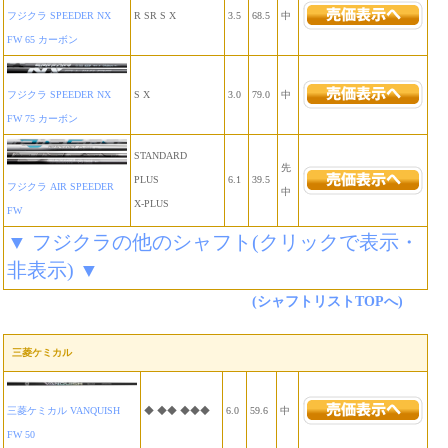
フジクラ SPEEDER NX
R SR S X
3.5
68.5
中
FW 65 カーボン
フジクラ SPEEDER NX
S X
3.0
79.0
中
FW 75 カーボン
STANDARD
先
PLUS
6.1
39.5
フジクラ AIR SPEEDER
中
X-PLUS
FW
▼ フジクラの他のシャフト(クリックで表示・
非表示) ▼
(シャフトリストTOPへ)
三菱ケミカル
三菱ケミカル VANQUISH
◆ ◆◆ ◆◆◆
6.0
59.6
中
FW 50