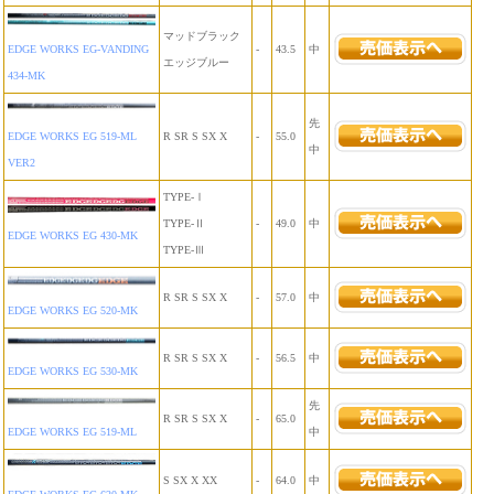
マッドブラック
EDGE WORKS EG-VANDING
-
43.5
中
エッジブルー
434-MK
先
EDGE WORKS EG 519-ML
R SR S SX X
-
55.0
中
VER2
TYPE-Ⅰ
TYPE-Ⅱ
-
49.0
中
EDGE WORKS EG 430-MK
TYPE-Ⅲ
R SR S SX X
-
57.0
中
EDGE WORKS EG 520-MK
R SR S SX X
-
56.5
中
EDGE WORKS EG 530-MK
先
R SR S SX X
-
65.0
EDGE WORKS EG 519-ML
中
S SX X XX
-
64.0
中