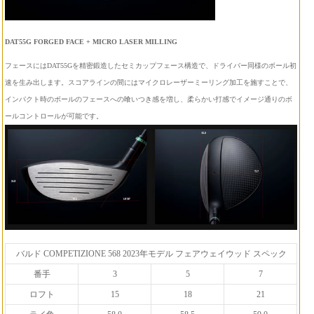
DAT55G FORGED FACE + MICRO LASER MILLING
フェースにはDAT55Gを精密鍛造したセミカップフェース構造で、ドライバー同様のボール初
速を生み出します。スコアラインの間にはマイクロレーザーミーリング加工を施すことで、
インパクト時のボールのフェースへの喰いつき感を増し、柔らかい打感でイメージ通りのボ
ールコントロールが可能です。
バルド COMPETIZIONE 568 2023年モデル フェアウェイウッド スペック
番手
3
5
7
ロフト
15
18
21