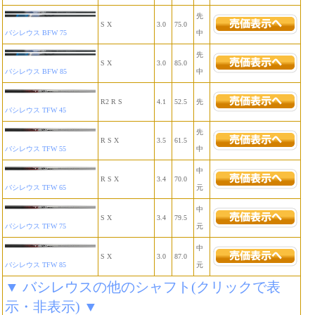
先
S X
3.0
75.0
バシレウス BFW 75
中
先
S X
3.0
85.0
バシレウス BFW 85
中
R2 R S
4.1
52.5
先
バシレウス TFW 45
先
R S X
3.5
61.5
バシレウス TFW 55
中
中
R S X
3.4
70.0
バシレウス TFW 65
元
中
S X
3.4
79.5
バシレウス TFW 75
元
中
S X
3.0
87.0
バシレウス TFW 85
元
▼ バシレウスの他のシャフト(クリックで表
示・非表示) ▼