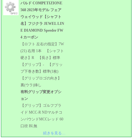
バルド COMPETIZIONE
568 2023年モデル フェア
ウェイウッド【シャフト
名】フジクラ JEWEL LIN
E DIAMOND Speeder FW
4 カーボン
【ロフト 左右の指定】7W
(21) 右用 1本 【シャフト
硬さ】R 【長さ】標準
【グリップ】- 【グリッ
プ下巻き数】標準(1枚)
【グリップロゴの向き】
裏(ウラ)挿し
有料グリップ変更オプシ
ョン
【グリップ】ゴルフプラ
イド MCC-R NDマルチコ
ンパウンドMCCレッド 60
口径 BL無
続きを見る…