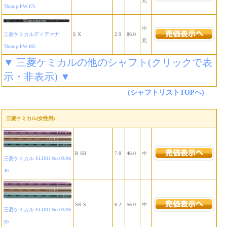
元
Thump FW f75
中
三菱ケミカルディアマナ
S X
2.9
86.0
元
Thump FW f85
▼ 三菱ケミカルの他のシャフト(クリックで表
示・非表示) ▼
(シャフトリストTOPへ)
三菱ケミカル(女性用)
R SR
7.8
46.0
中
三菱ケミカル ELDIO No.03/06
40
SR S
6.2
56.0
中
三菱ケミカル ELDIO No.03/06
50