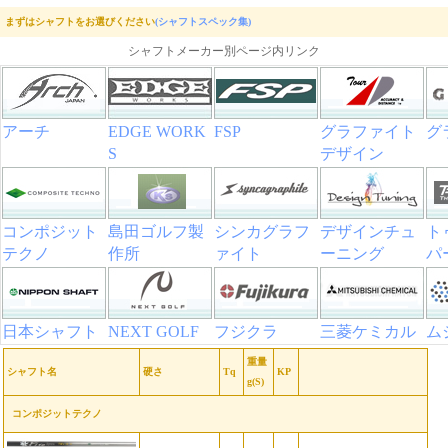
まずはシャフトをお選びください
(シャフトスペック集)
シャフトメーカー別ページ内リンク
アーチ
EDGE WORK
FSP
グラファイト
グ
S
デザイン
コンポジット
島田ゴルフ製
シンカグラフ
デザインチュ
ト
テクノ
作所
ァイト
ーニング
パ
日本シャフト
NEXT GOLF
フジクラ
三菱ケミカル
ム
重量
シャフト名
硬さ
Tq
KP
g(S)
コンポジットテクノ