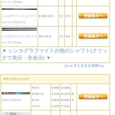
ロトタイプFWfive
シンカグラファイト ループ プ
R SR S SX X
3.3
67.0
-
ロトタイプFWsix TS
シンカグラファイト ループ プ
SR S SX X
3.4
69.0
-
ロトタイプFWsix
▼ シンカグラファイトの他のシャフト(クリッ
クで表示・非表示) ▼
(シャフトリストTOPへ)
デザインチューニング
45 R S
4.0(45)
52.5(45)
55 SR S X
3.1(55)
60.5(55)
先
ZERO SOLID FW
65 S X
2.6(65)
69.5(65)
中
75 S X
2.1(75)
77.5(75)