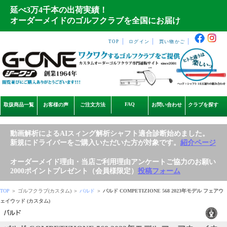
延べ3万4千本の出荷実績！
オーダーメイドのゴルフクラブを全国にお届け
｜
｜
｜
TOP
ログイン
買い物かご
FAQ
取扱商品一覧
お客様の声
ご注文方法
お問い合わせ
クラブを探す
動画解析によるAIスィング解析シャフト適合診断始めました。
新規にドライバーをご購入いただいた方が対象です。
紹介ページ
オーダーメイド理由・当店ご利用理由アンケートご協力のお願い
2000ポイントプレゼント（会員様限定）
投稿フォーム
TOP
＞ ゴルフクラブ(カスタム) ＞
バルド
＞
バルド COMPETIZIONE 568 2023年モデル フェアウ
ェイウッド (カスタム)