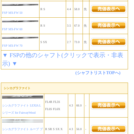
R S
4.4
58.0
先
FSP MX-FW 50
R S
3.5
67.0
先
FSP MX-FW 60
S SX
2.7
73.0
先
FSP MX-FW 70
▼ FSPの他のシャフト(クリックで表示・非表
示) ▼
(シャフトリストTOPへ)
シンカグラファイト
FL4R FL5S
シンカグラファイト LEXIA L
4.3
66.0
-
FL6S FL6X
シリーズ for FairwayWood
シンカグラファイト ループ プ
R SR S SX X
4.3
56.0
-