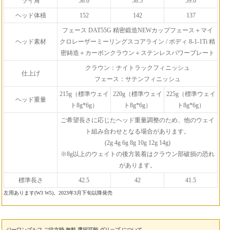
ライ角
58.0
58.5
59.0
ヘッド体積
152
142
137
フェース DAT55G 精密鍛造NEWカップフェース＋マイ
ヘッド素材
クロレーザーミーリングスコアライン / ボディ 8-1-1Ti 精
密鋳造＋カーボンクラウン＋ステンレスパワープレート
クラウン：ナイトラックフィニッシュ
仕上げ
フェース：サテンフィニッシュ
215g（標準ウェイ
220g（標準ウェイ
225g（標準ウェイ
ヘッド重量
ト8g*6g）
ト8g*6g）
ト8g*6g）
ご希望長さに応じたヘッド重量調整のため、他のウェイ
ト組み合わせとなる場合があります。
(2g 4g 6g 8g 10g 12g 14g)
※8g以上のウェイトの後方装着はクラウン部破損の恐れ
があります。
標準長さ
42.5
42
41.5
左用あります(W3 W5)。2023年3月下旬以降発売
ジーワンゴルフ ご注文時 無料 選択可能 グリップ について