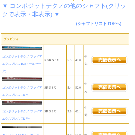
▼ コンポジットテクノの他のシャフト(クリッ
クで表示・非表示) ▼
(シャフトリストTOPへ)
グラビティ
コンポジットテクノ ファイア
中
R SR S SX
5.5
48.0
エクスプレス RZ(アールゼー
先
タ)
中
コンポジットテクノ ファイア
SR S SX
5.4
52.0
元
エクスプレス TR-V
中
コンポジットテクノ ファイア
SR S SX
3.9
60.1
元
エクスプレス TR-V+