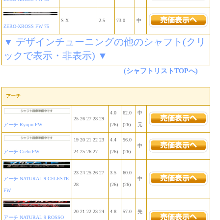
S X
2.5
73.0
中
ZERO-XROSS FW 75
▼ デザインチューニングの他のシャフト(クリ
ックで表示・非表示) ▼
(シャフトリストTOPへ)
アーチ
4.0
62.0
中
25 26 27 28 29
アーチ Ryujin FW
(26)
(26)
元
19 20 21 22 23
4.4
56.0
中
アーチ Cielo FW
24 25 26 27
(26)
(26)
23 24 25 26 27
3.5
60.0
アーチ NATURAL 9 CELESTE
中
28
(26)
(26)
FW
20 21 22 23 24
4.8
57.0
先
アーチ NATURAL 9 ROSSO