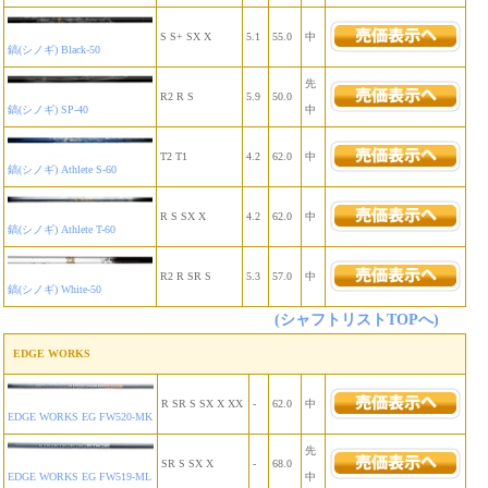
S S+ SX X
5.1
55.0
中
鎬(シノギ) Black-50
先
R2 R S
5.9
50.0
鎬(シノギ) SP-40
中
T2 T1
4.2
62.0
中
鎬(シノギ) Athlete S-60
R S SX X
4.2
62.0
中
鎬(シノギ) Athlete T-60
R2 R SR S
5.3
57.0
中
鎬(シノギ) White-50
(シャフトリストTOPへ)
EDGE WORKS
R SR S SX X XX
-
62.0
中
EDGE WORKS EG FW520-MK
先
SR S SX X
-
68.0
EDGE WORKS EG FW519-ML
中