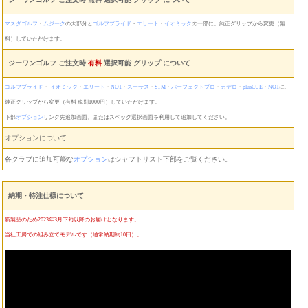
マスダゴルフ
・
ムジーク
の大部分と
ゴルフプライド
・
エリート
・
イオミック
の一部に、純正グリップから変更（無
料）していただけます。
ジーワンゴルフ ご注文時
有料
選択可能 グリップ について
ゴルフプライド
・
イオミック
・
エリート
・
NO1
・
スーサス
・
STM
・
パーフェクトプロ
・
カデロ
・
plusCUE
・
NO1
に、
純正グリップから変更（有料 税別1000円）していただけます。
下部
オプション
リンク先追加画面、またはスペック選択画面を利用して追加してください。
オプションについて
各クラブに追加可能な
オプション
はシャフトリスト下部をご覧ください。
納期・特注仕様について
新製品のため2023年3月下旬以降のお届けとなります。
当社工房での組み立てモデルです（通常納期約10日）。