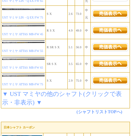
UST マミヤ LIN・Q EX FW 65
元
中
S X
2.6
73.0
UST マミヤ LIN・Q EX FW 75
元
R S X
4.9
49.0
中
UST マミヤ ATTAS MB-FW 45
R SR S X
5.1
56.0
中
UST マミヤ ATTAS MB-FW 55
SR S X
3.5
65.0
中
UST マミヤ ATTAS MB-FW 65
S X
2.9
75.0
中
UST マミヤ ATTAS MB-FW 75
▼ UST マミヤの他のシャフト(クリックで表
示・非表示) ▼
(シャフトリストTOPへ)
日本シャフト カーボン