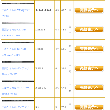
三菱ケミカル VANQUISH
◆ ◆◆ ◆◆◆
4.9
65.7
中
FW 60
先
三菱ケミカル GRAND
LITE R S
6.8
44.5
中
BASSARA GBf39
先
三菱ケミカル GRAND
LITE R S
4.7
50.5
中
BASSARA GBf49
中
三菱ケミカル ディアマナ
R SR S
4.1
59.0
元
Thump FW f55
中
三菱ケミカル ディアマナ
R SR S X
3.6
67.0
元
Thump FW f65
中
三菱ケミカル ディアマナ
S X
3.1
77.0