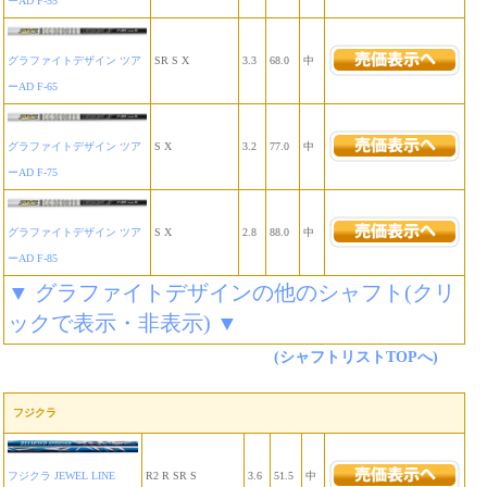
ーAD F-55
グラファイトデザイン ツア
SR S X
3.3
68.0
中
ーAD F-65
グラファイトデザイン ツア
S X
3.2
77.0
中
ーAD F-75
グラファイトデザイン ツア
S X
2.8
88.0
中
ーAD F-85
▼ グラファイトデザインの他のシャフト(クリ
ックで表示・非表示) ▼
(シャフトリストTOPへ)
フジクラ
フジクラ JEWEL LINE
R2 R SR S
3.6
51.5
中