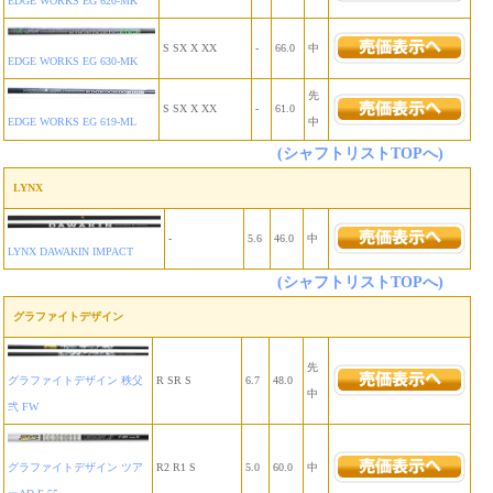
EDGE WORKS EG 620-MK
S SX X XX
-
66.0
中
EDGE WORKS EG 630-MK
先
S SX X XX
-
61.0
中
EDGE WORKS EG 619-ML
(シャフトリストTOPへ)
LYNX
-
5.6
46.0
中
LYNX DAWAKIN IMPACT
(シャフトリストTOPへ)
グラファイトデザイン
先
グラファイトデザイン 秩父
R SR S
6.7
48.0
中
弐 FW
グラファイトデザイン ツア
R2 R1 S
5.0
60.0
中