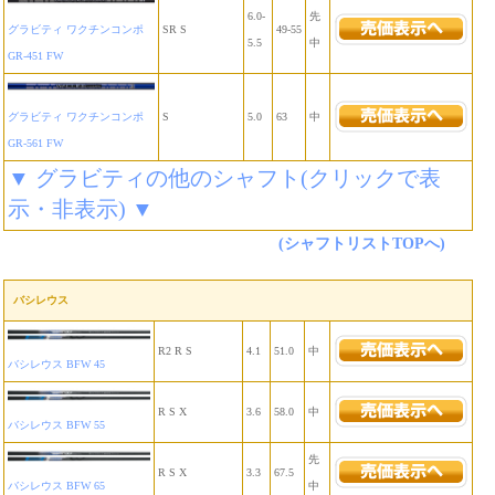
6.0-
先
グラビティ ワクチンコンポ
SR S
49-55
5.5
中
GR-451 FW
グラビティ ワクチンコンポ
S
5.0
63
中
GR-561 FW
▼ グラビティの他のシャフト(クリックで表
示・非表示) ▼
(シャフトリストTOPへ)
バシレウス
R2 R S
4.1
51.0
中
バシレウス BFW 45
R S X
3.6
58.0
中
バシレウス BFW 55
先
R S X
3.3
67.5
バシレウス BFW 65
中