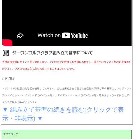
当社は接着前に半インチ長く仮組を行い、その時点での仕様をお客様にお伝えし、長さやバランスを相談の上接着を
行います。いきなり組み立て品をお送りすることはございません。
クラブ長さ
エポンゴルフ社製の測定器を使用しております。当社従来組み立て品との整合性の関係でR&A基準よりウッド・フェ
アウェイウッド・ハイブリッドで0.5インチ短く、アイアン・ウェッジで0.25インチ短く組みます（ウッド例 当社45
インチの場合 R&A45.5インチ）
▼ 組み立て基準の続きを読む(クリックで表
示・非表示) ▼
受注スペック