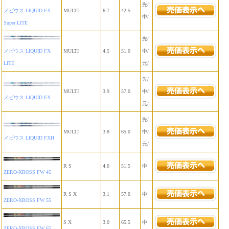
先/
メビウス LIQUID FX
MULTI
6.7
42.5
中/
Super LITE
先/
メビウス LIQUID FX
MULTI
4.5
51.0
中/
LITE
元/
先/
MULTI
3.9
57.0
中/
メビウス LIQUID FX
元/
先/
MULTI
3.8
65.0
中/
メビウス LIQUID FXH
元/
R S
4.0
51.5
中
ZERO-XROSS FW 45
R S X
3.1
57.0
中
ZERO-XROSS FW 55
S X
3.0
65.5
中
ZERO-XROSS FW 65