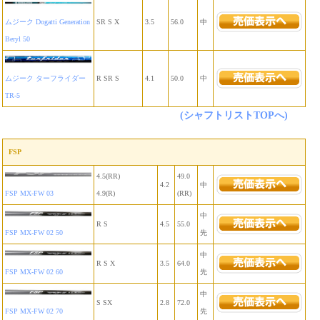
ムジーク Dogatti Generation
SR S X
3.5
56.0
中
Beryl 50
ムジーク ターフライダー
R SR S
4.1
50.0
中
TR-5
(シャフトリストTOPへ)
FSP
4.5(RR)
49.0
4.2
中
FSP MX-FW 03
4.9(R)
(RR)
中
R S
4.5
55.0
FSP MX-FW 02 50
先
中
R S X
3.5
64.0
FSP MX-FW 02 60
先
中
S SX
2.8
72.0
FSP MX-FW 02 70
先