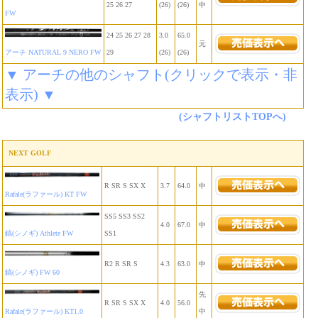
25 26 27
(26)
(26)
中
FW
24 25 26 27 28
3.0
65.0
元
アーチ NATURAL 9 NERO FW
29
(26)
(26)
▼ アーチの他のシャフト(クリックで表示・非
表示) ▼
(シャフトリストTOPへ)
NEXT GOLF
R SR S SX X
3.7
64.0
中
Rafale(ラファール) KT FW
SS5 SS3 SS2
4.0
67.0
中
鎬(シノギ) Athlete FW
SS1
R2 R SR S
4.3
63.0
中
鎬(シノギ) FW 60
先
R SR S SX X
4.0
56.0
Rafale(ラファール) KT1.0
中