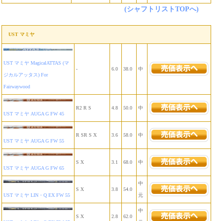
(シャフトリストTOPへ)
UST マミヤ
UST マミヤ MagicalATTAS (マ
-
6.0
38.0
中
ジカルアッタス) For
Fairwaywood
R2 R S
4.8
50.0
中
UST マミヤ AUGA G FW 45
R SR S X
3.6
58.0
中
UST マミヤ AUGA G FW 55
S X
3.1
68.0
中
UST マミヤ AUGA G FW 65
中
S X
3.8
54.0
UST マミヤ LIN・Q EX FW 55
元
中
S X
2.8
62.0