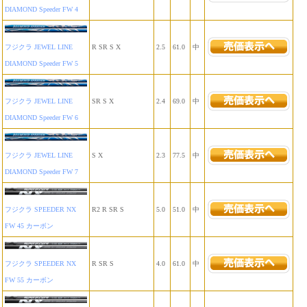
DIAMOND Speeder FW 4
フジクラ JEWEL LINE
R SR S X
2.5
61.0
中
DIAMOND Speeder FW 5
フジクラ JEWEL LINE
SR S X
2.4
69.0
中
DIAMOND Speeder FW 6
フジクラ JEWEL LINE
S X
2.3
77.5
中
DIAMOND Speeder FW 7
フジクラ SPEEDER NX
R2 R SR S
5.0
51.0
中
FW 45 カーボン
フジクラ SPEEDER NX
R SR S
4.0
61.0
中
FW 55 カーボン