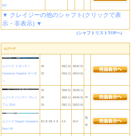
80C
▼ クレイジーの他のシャフト(クリックで表
示・非表示) ▼
(シャフトリストTOPへ)
ムジーク
ムジーク ドガッティ
40
40(5.0)
40(45.0)
-
Generation Sapphire カーボ
50
50(4.2)
50(54.0)
ン
30
30(8.6)
30(38.1)
ムジーク バンブー プレミ
40
40(6.1)
40(46.0)
中
アム 2024
50
50(5.2)
50(55.8)
先
ムジーク Dogatti Generation
R2 R SR S X
4.0
50.0
中
Beryl 40