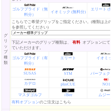
ゴルフプライド（無
エリート (
イオミック (無料分)
料分）
こちらでご希望グリップをご指定ください。(種類は上
を参照してください)
グ
リ
下記メーカーのグリップ種類は、
有料
オプションにて
ッ
ていただけます。
プ
種
ゴルフプライド（有
エリート
イオミ
類
料分）
SUSAS
STM
パーフェク
カデロ
plusCUE
NO1
マスダゴルフ
√Bee
ムジー
有料オプション
のご注文はこちら