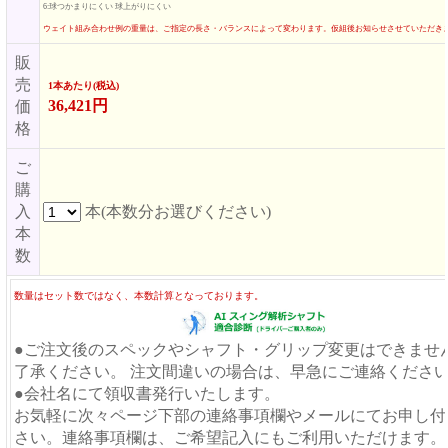
6:球つかまりにくい 球上がりにくい
ウェイト組み合わせ例の重量は、ご指定の長さ・バランスによって変わります。仮組後お知らせさせていただき
販
売
1本あたり(税込)
36,421円
価
格
ご
購
入
本(本数分お選びください)
本
数
数量はセット数ではなく、本数計算となっております。
●ご注文後のスペックやシャフト・グリップ変更はできませ
了承ください。 注文間違いの場合は、早急にご連絡くださ
●会社名にて領収書発行いたします。
お気軽に次々ページ下部の連絡事項欄やメールにてお申し付
さい。連絡事項欄は、ご希望記入にもご利用いただけます。