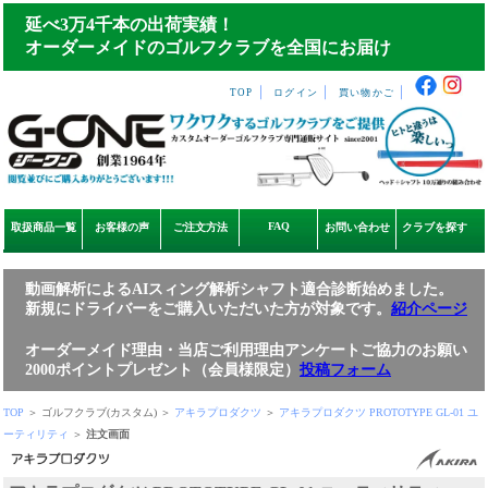
延べ3万4千本の出荷実績！
オーダーメイドのゴルフクラブを全国にお届け
｜
｜
｜
TOP
ログイン
買い物かご
FAQ
取扱商品一覧
お客様の声
ご注文方法
お問い合わせ
クラブを探す
動画解析によるAIスィング解析シャフト適合診断始めました。
新規にドライバーをご購入いただいた方が対象です。
紹介ページ
オーダーメイド理由・当店ご利用理由アンケートご協力のお願い
2000ポイントプレゼント（会員様限定）
投稿フォーム
TOP
＞ ゴルフクラブ(カスタム) ＞
アキラプロダクツ
＞
アキラプロダクツ PROTOTYPE GL-01 ユ
ーティリティ
＞
注文画面