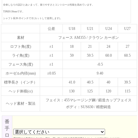
全体しなりの設計とあいまって、振りやすさとコントロール性能を高めています。
TIP径9.30mmです。
シャフト長39-35インチです(カットして使用します)。
公差
U18
U21
U24
U27
素材
フェース AM355 / クラウン カーボン
ロフト角(度)
±1
18
21
24
27
ライ角(度)
±1
59
59.5
60.0
60.5
フェース角(度)
±1
-0.5
ホーゼル内径(mm)
±0.05
9.40
標準長さ（インチ）
41.0
40.5
40
39.5
ヘッド体積(cc)
130
125
120
115
フェイス：455マレージング鋼 / 鍛造カップフェイス
ヘッド素材・製法
ボディ：SUS630 / 精密鋳造
番
手
ロ