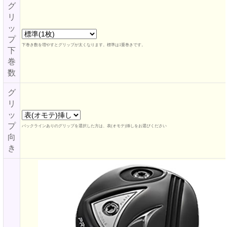
グ
リ
ッ
プ
下巻き数を増やすとグリップが太くなります。標準は1重巻きです。
下
巻
数
グ
リ
ッ
プ
バックラインありのグリップを選択した方は、表(オモテ)挿しをお選びください
向
き