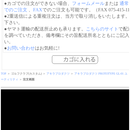
●カゴでの注文ができない場合、
フォームメール
または
通常
でのご注文
、
FAX
でのご注文も可能です。（FAX 075-415-11
●2重送信による重複注文は、当方で取り消しをいたします
下さい。
●ヤマト運輸の配送所止めも承ります。
こちらのサイト
で配
を調べていただき、備考欄にその旨配送所名とともにご記入
い。
●
お問い合わせ
はお気軽に!
TOP
＞ ゴルフクラブ(カスタム) ＞
アキラプロダクツ
＞
アキラプロダクツ PROTOTYPE GL-01 ユ
ーティリティ
＞
注文画面