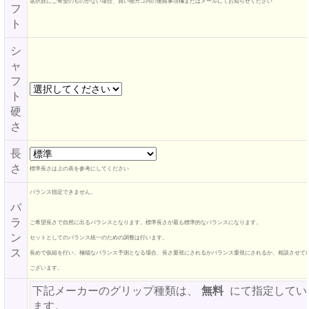
選択肢にご希望のものがない場合、買い物カゴ内の連絡事項欄またはメールにてお知らせください
フ
ト
シ
ャ
フ
ト
硬
さ
長
さ
標準長さは上の表を参考にしてください
バランス指定できません。
バ
ラ
ご希望長さで自然に出るバランスとなります。標準長さが最も標準的なバランスになります。
ン
セットとしてのバランス統一のための調整は行います。
ス
長めで仮組を行い、極端なバランス予測となる場合、長さ重視にされるかバランス重視にされるか、相談させて
ございます。
下記メーカーのグリップ種類は、
無料
にて指定してい
ます。