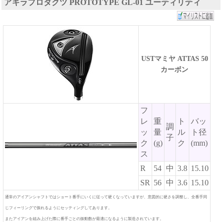
アキラプロダクツ PROTOTYPE GL-01 ユーティリティ
USTマミヤ ATTAS 50
カーボン
フ
レ
重
ト
バッ
調
ッ
量
ル
ト径
子
ク
(g)
ク
(mm)
ス
R
54
中
3.8
15.10
SR
56
中
3.6
15.10
通常のアイアンシャフトではショート番手にいくに従って硬くなっていますが、意図的に硬さを調整し、全番手同
じフィーリングで振れるようにセッティングしてあります。
またアイアンを組み上げた際に番手ごとの振動数が最適になるように製造されています。