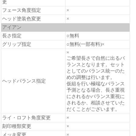
更
フェース角度指定
×
ヘッド塗装色変更
×
アイアン
長さ指定
○無料
グリップ指定
○無料(一部有料)×
×
ご希望長さで自然に出るバ
ランスとなります。セット
としてのバランス統一のた
めの調整は行います。
ヘッドバランス指定
仮組を行い極端なバランス
予測となる場合、長さ重視
にされるかバランス重視に
されるか、相談させていた
だくことがございます。
ライ・ロフト角度変更
×
刻印種類変更
×
メッキ変更
×