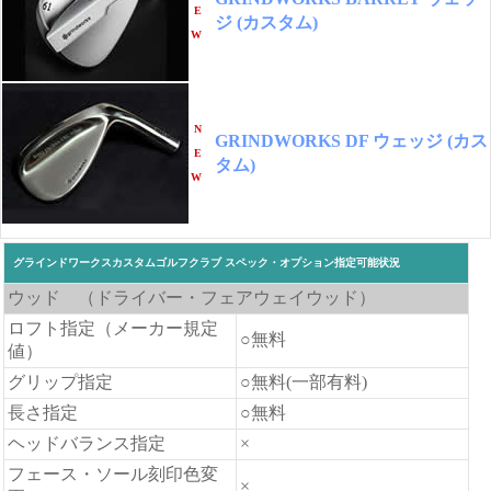
E
ジ (カスタム)
W
N
GRINDWORKS DF ウェッジ (カス
E
タム)
W
グラインドワークスカスタムゴルフクラブ スペック・オプション指定可能状況
ウッド （ドライバー・フェアウェイウッド）
ロフト指定（メーカー規定
○無料
値）
グリップ指定
○無料(一部有料)
長さ指定
○無料
ヘッドバランス指定
×
フェース・ソール刻印色変
×