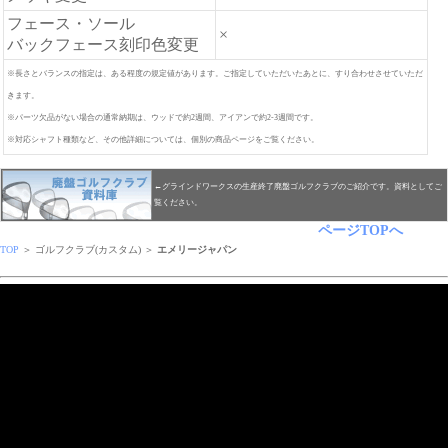
フェース・ソール
×
バックフェース刻印色変更
※長さとバランスの指定は、ある程度の規定値があります。ご指定していただいたあとに、すり合わせさせていただ
きます。
※パーツ欠品がない場合の通常納期は、ウッドで約2週間、アイアンで約2-3週間です。
※対応シャフト種類など、その他詳細については、個別の商品ページをご覧ください。
←グラインドワークスの生産終了廃盤ゴルフクラブのご紹介です。資料としてご
覧ください。
ページTOPへ
TOP
＞ ゴルフクラブ(カスタム) ＞
エメリージャパン