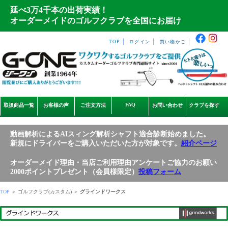
延べ3万4千本の出荷実績！
オーダーメイドのゴルフクラブを全国にお届け
｜
｜
｜
TOP
ログイン
買い物かご
FAQ
取扱商品一覧
お客様の声
ご注文方法
お問い合わせ
クラブを探す
動画解析によるAIスィング解析シャフト適合診断始めました。
新規にドライバーをご購入いただいた方が対象です。
紹介ページ
オーダーメイド理由・当店ご利用理由アンケートご協力のお願い
2000ポイントプレゼント（会員様限定）
投稿フォーム
TOP
＞ ゴルフクラブ(カスタム) ＞
グラインドワークス