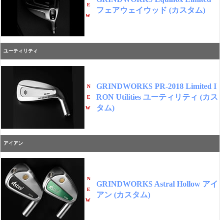
E
フェアウェイウッド (カスタム)
W
ユーティリティ
GRINDWORKS PR-2018 Limited I
N
RON Utilities ユーティリティ (カス
E
タム)
W
アイアン
N
GRINDWORKS Astral Hollow アイ
E
アン (カスタム)
W