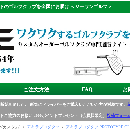
ドのゴルフクラブを全国にお届け
＜ジーワンゴルフ＞
FAQ
ご注文方法
お
診断始めました。
新規にドライバーをご購入いただいた方が対象です。
トご協力のお願い
2000ポイントプレゼント（会員様限定）
投稿フォー
(カスタム) ＞
アキラプロダクツ
＞
アキラプロダクツ PROTOTYPE G