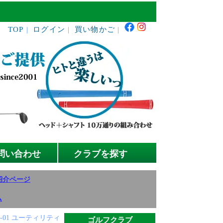
TOP
ログイン
買い物かご
｜
｜
｜
問い合わせ
クラブを探す
紹介ページ
ム
L-01 ユーティリティ
ゴルフクラブ