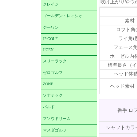
吹け上がりやつ
クレイジー
ゴールデン・レィシオ
素材
ジーワン
ロフト角(
ライ角(
JP GOLF
フェース角
JIGEN
ホーゼル内径
スリーラック
標準長さ（イ
ゼロゴルフ
ヘッド体積(
ZONE
ヘッド素材
ソナテック
バルド
番手 ロ
フソウドリーム
シャフトカラ
マスダゴルフ