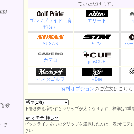
ていただけます。
種類
ゴルフプライド（有
エリート
料分）
SUSAS
STM
パー
カデロ
plusCUE
マスダゴルフ
√Bee
有料オプション
のご注文はこちら
下巻数
下巻き数を増やすとグリップが太くなります。標準は1重
向き
バックラインありのグリップを選択した方は、表(オモテ)
さい