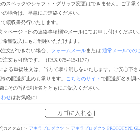
後のスペックやシャフト・グリップ変更はできません。ご了承
いの場合は、早急にご連絡ください。
にて領収書発行いたします。
次々ページ下部の連絡事項欄やメールにてお申し付けください
ご希望記入にもご利用いただけます。
の注文ができない場合、
フォームメール
または
通常メールでの
注文も可能です。（FAX 075-415-1177）
信による重複注文は、当方で取り消しをいたします。ご安心下さ
運輸の配送所止めも承ります。
こちらのサイト
で配送所名を調
欄にその旨配送所名とともにご記入ください。
合わせ
はお気軽に!
(カスタム) ＞
アキラプロダクツ
＞
アキラプロダクツ PROTOTYPE G