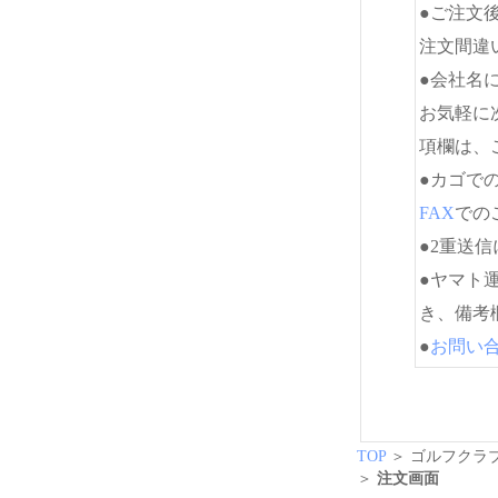
●ご注文
注文間違
●会社名
お気軽に
項欄は、
●カゴで
FAX
でのご
●2重送
●ヤマト
き、備考
●
お問い
TOP
＞ ゴルフクラブ
＞
注文画面