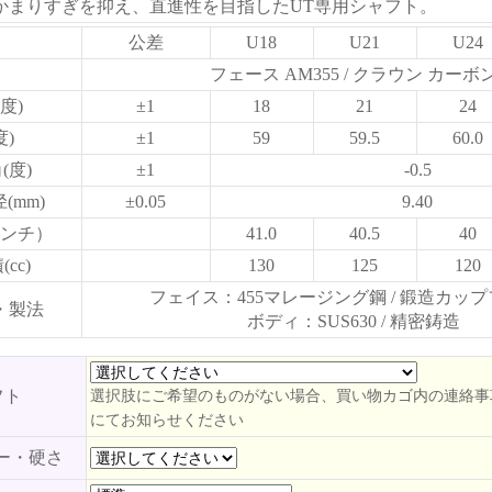
かまりすぎを抑え、直進性を目指したUT専用シャフト。
公差
U18
U21
U24
フェース AM355 / クラウン カーボ
度)
±1
18
21
24
度)
±1
59
59.5
60.0
(度)
±1
-0.5
(mm)
±0.05
9.40
ンチ）
41.0
40.5
40
cc)
130
125
120
フェイス：455マレージング鋼 / 鍛造カッ
・製法
ボディ：SUS630 / 精密鋳造
フト
選択肢にご希望のものがない場合、買い物カゴ内の連絡事
にてお知らせください
ー・硬さ