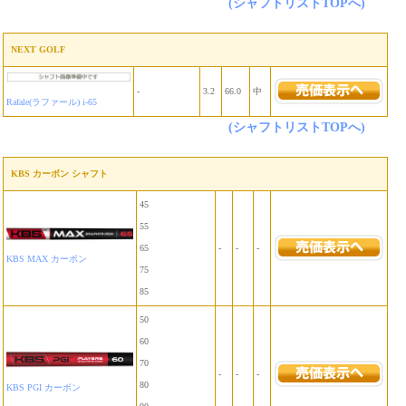
(シャフトリストTOPへ)
NEXT GOLF
-
3.2
66.0
中
Rafale(ラファール) i-65
(シャフトリストTOPへ)
KBS カーボン シャフト
45
55
65
-
-
-
KBS MAX カーボン
75
85
50
60
70
-
-
-
80
KBS PGI カーボン