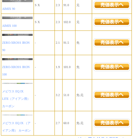
S X
2.3
91.0
元
AIMIX 90
S X
2.3
102.0
元
AIMIX 100
ZERO-XROSS IRON
-
2.1
91.5
先
90
ZERO-XROSS IRON
-
1.9
101.0
先
100
メビウス EQ IX
-
3.2
51.0
先-元
LITE（アイアン用）
カーボン
メビウス EQ IX （ア
-
2.7
60.0
先-元
イアン用） カーボン