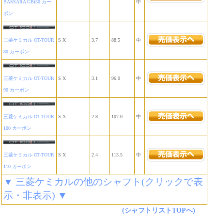
BASSARA GBi50 カー
中
ボン
三菱ケミカル OT-TOUR
S X
3.7
88.5
中
80 カーボン
三菱ケミカル OT-TOUR
S X
3.1
96.0
中
90 カーボン
三菱ケミカル OT-TOUR
S X
2.8
107.0
中
100 カーボン
三菱ケミカル OT-TOUR
S X
2.4
113.5
中
110 カーボン
▼ 三菱ケミカルの他のシャフト(クリックで表
示・非表示) ▼
(シャフトリストTOPへ)