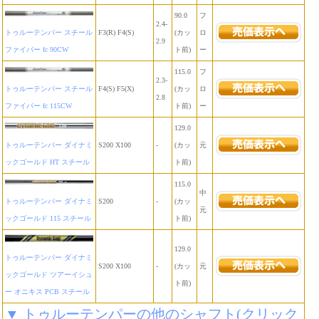
90.0
フ
2.4-
トゥルーテンパー スチール
F3(R) F4(S)
(カッ
ロ
2.9
ファイバー fc 90CW
ト前)
ー
115.0
フ
2.3-
トゥルーテンパー スチール
F4(S) F5(X)
(カッ
ロ
2.8
ファイバー fc 115CW
ト前)
ー
129.0
トゥルーテンパー ダイナミ
S200 X100
-
(カッ
元
ックゴールド HT スチール
ト前)
115.0
中
トゥルーテンパー ダイナミ
S200
-
(カッ
元
ックゴールド 115 スチール
ト前)
129.0
トゥルーテンパー ダイナミ
S200 X100
-
(カッ
元
ックゴールド ツアーイシュ
ト前)
ー オニキス PCB スチール
▼ トゥルーテンパーの他のシャフト(クリック