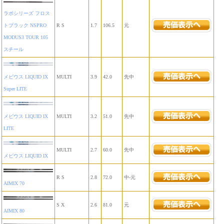
ラボシリーズ フロス
トブラック NSPRO
R S
1.7
106.5
元
MODUS3 TOUR 105
スチール
メビウス LIQUID IX
MULTI
3.9
42.0
先中
Super LITE
メビウス LIQUID IX
MULTI
3.2
51.0
先中
LITE
MULTI
2.7
60.0
先中
メビウス LIQUID IX
R S
2.8
72.0
中-元
AIMIX 70
S X
2.6
81.0
元
AIMIX 80