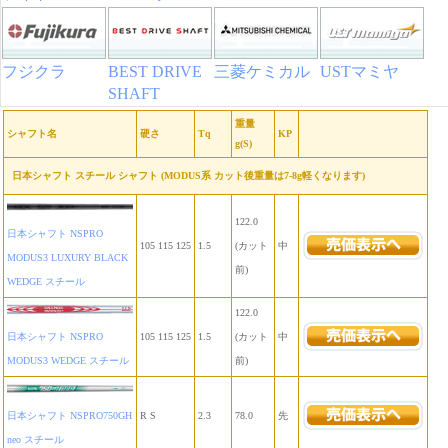
フジクラ
BEST DRIVE
三菱ケミカル
USTマミヤ
SHAFT
重量
シャフト名
硬さ
Tq
KP
g(S)
日本シャフト スチール シャフト (MODUS系 カット後重量は7-8g軽くなります)
122.0
日本シャフト NSPRO
105 115 125
1.5
(カット
中
MODUS3 LUXURY BLACK
前)
WEDGE スチール
122.0
日本シャフト NSPRO
105 115 125
1.5
(カット
中
MODUS3 WEDGE スチール
前)
日本シャフト NSPRO750GH
R S
2.3
78.0
先
neo スチール