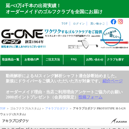
延べ3万4千本の出荷実績！
オーダーメイドのゴルフクラブを全国にお届け
｜
｜
｜
TOP
ログイン
買い物かご
FAQ
取扱商品一覧
お客様の声
ご注文方法
お問い合わせ
クラブを探す
動画解析によるAIスィング解析シャフト適合診断始めました。
新規にドライバーをご購入いただいた方が対象です。
紹介ページ
オーダーメイド理由・当店ご利用理由アンケートご協力のお願い
2000ポイントプレゼント（会員様限定）
投稿フォーム
TOP
＞ ゴルフクラブ(カスタム) ＞
アキラプロダクツ
＞
アキラプロダクツ PROTOTYPE H-5-GN
ウェッジ (カスタム)