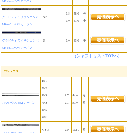
GR-351 IRON カーボン
3.5-
58.0-
先
グラビティ ワクチンコンポ
SR S
3.0
61.0
中
GR-451 IRON カーボン
グラビティ ワクチンコンポ
S
3.0
83.0
中
GR-561 IRON カーボン
(シャフトリストTOPへ)
バシレウス
40 R
50 R
60 R
3.7-
44.0-
先/
バシレウス BRi カーボン
70 S
2.1
91.0
元
80 S
90 S
R S X
2.0
102.0
元