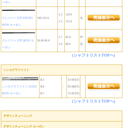
ーボン
2.5
119.0
クレイジー STP PROTO
100 115.0
元
1.5
115.0
IRON カーボン
2.7
83.0
中
クレイジー STP IRON カ
50 60 85.0
1.6
60.0
元
ーボン
(シャフトリストTOPへ)
シンカグラファイト
IL5
53.0(5LT)
シンカグラファイト LEXIA
IL6
-
63.0(6LT)
-
IRON カーボン
IL7
72.0(7LT)
(シャフトリストTOPへ)
デザインチューニング
デザインチューニング カーボン