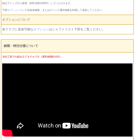
純正グリップから変更（有料 税別1000円）していただけます。
下部
オプション
リンク先追加画面、またはスペック選択画面を利用して追加してください。
オプションについて
各クラブに追加可能な
オプション
はシャフトリスト下部をご覧ください。
納期・特注仕様について
当社工房での組み立てモデルです（通常納期約10日）。