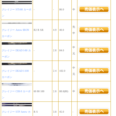
クレイジー STI-80 カーボ
-
-
86.0
中
ン
先
クレイジー Arrow IRON
R2 R SR
4.9
40.0
中
カーボン
中
クレイジー DEAD I-80 カ
-
2.8
84.0
元
ーボン
中
クレイジー DEAD I-100
-
2.4
102.0
元
カーボン
クレイジー CBI-9 カーボ
60 80 100
2.8
88.0(80)
中
ン
クレイジー STP Arrow カ
R S
3.8
45.0
-