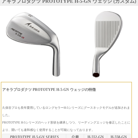
アキラプロダクツ PROTOTYPE H-5-GN ウェッジ (カスタム)
アキラプロダクツ PROTOTYPE H-5-GN ウェッジの特徴
久保谷プロも長年愛用しているロングセラーH-5シリーズにグースネックモデルが追加されま
した。
PROTOTYPE H-5シリーズのヘッド形状を継承しつつ、リーディングエッジを修正したことに
より、開いても違和感なく使用することが可能になっております。
PROTOTYPE H-5-
GN
SERIES
公差
H-552-GN
H-558-GN