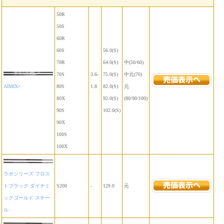
50R
50S
60R
60S
56.0(S)
70R
64.0(S)
中(50/60)
70S
3.6-
75.0(S)
中元(70)
AIMIX+
80S
1.8
82.0(S)
元
80X
92.0(S)
(80/90/100)
90S
102.0(S)
90X
100S
100X
ラボシリーズ フロス
トブラック ダイナミ
S200
-
129.0
元
ックゴールド スチー
ル