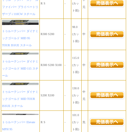
R S
-
(カッ
ファイバー プライベートリ
元
ト前)
ザーブ i 110CW スチール
98.0
トゥルーテンパー ダイナミ
R300 S200
-
(カッ
中
ックゴールド MID 95
ト前)
TOUR ISSUE スチール
115.0
トゥルーテンパー ダイナミ
R300 S200 X100
-
(カッ
中
ックゴールド MID 115 スチ
ト前)
ール
130.0
トゥルーテンパー ダイナミ
中
S200 X100
-
(カッ
ックゴールド MID TOUR
元
ト前)
ISSUE スチール
101.0
トゥルーテンパー Elevate
R S
-
(カッ
先
MPH 95
ト前)