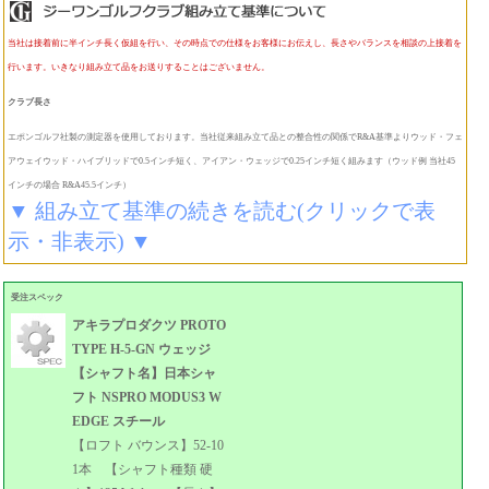
当社は接着前に半インチ長く仮組を行い、その時点での仕様をお客様にお伝えし、長さやバランスを相談の上接着を
行います。いきなり組み立て品をお送りすることはございません。
クラブ長さ
エポンゴルフ社製の測定器を使用しております。当社従来組み立て品との整合性の関係でR&A基準よりウッド・フェ
アウェイウッド・ハイブリッドで0.5インチ短く、アイアン・ウェッジで0.25インチ短く組みます（ウッド例 当社45
インチの場合 R&A45.5インチ）
▼ 組み立て基準の続きを読む(クリックで表
示・非表示) ▼
受注スペック
アキラプロダクツ PROTO
TYPE H-5-GN ウェッジ
【シャフト名】日本シャ
フト NSPRO MODUS3 W
EDGE スチール
【ロフト バウンス】52-10
1本 【シャフト種類 硬