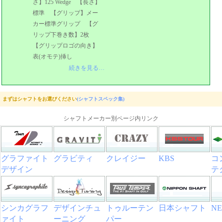
さ】125 Wedge 【長さ】
標準 【グリップ】メー
カー標準グリップ 【グ
リップ下巻き数】2枚
【グリップロゴの向き】
表(オモテ)挿し
続きを見る…
まずはシャフトをお選びください
(シャフトスペック集)
シャフトメーカー別ページ内リンク
グラファイト
グラビティ
クレイジー
KBS
コ
デザイン
テ
シンカグラフ
デザインチュ
トゥルーテン
日本シャフト
NE
ァイト
ーニング
パー