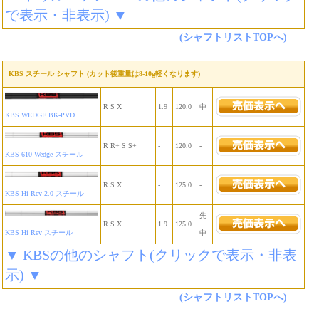
で表示・非表示) ▼
(シャフトリストTOPへ)
KBS スチール シャフト (カット後重量は8-10g軽くなります)
R S X
1.9
120.0
中
KBS WEDGE BK-PVD
R R+ S S+
-
120.0
-
KBS 610 Wedge スチール
R S X
-
125.0
-
KBS Hi-Rev 2.0 スチール
先
R S X
1.9
125.0
KBS Hi Rev スチール
中
▼ KBSの他のシャフト(クリックで表示・非表
示) ▼
(シャフトリストTOPへ)