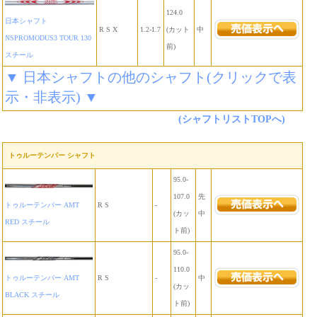
124.0
日本シャフト
R S X
1.2-1.7
(カット
中
NSPROMODUS3 TOUR 130
前)
スチール
▼ 日本シャフトの他のシャフト(クリックで表
示・非表示) ▼
(シャフトリストTOPへ)
トゥルーテンパー シャフト
95.0-
107.0
先
トゥルーテンパー AMT
R S
-
(カッ
中
RED スチール
ト前)
95.0-
110.0
トゥルーテンパー AMT
R S
-
中
(カッ
BLACK スチール
ト前)