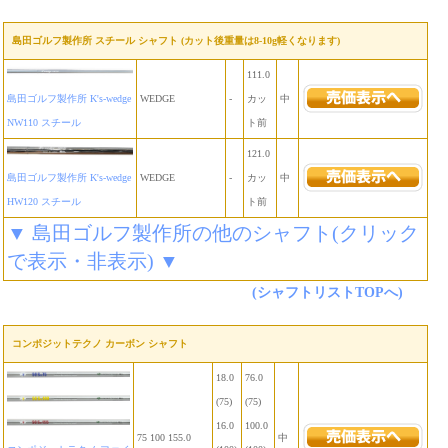
島田ゴルフ製作所 スチール シャフト (カット後重量は8-10g軽くなります)
111.0
島田ゴルフ製作所 K's-wedge
WEDGE
-
カッ
中
NW110 スチール
ト前
121.0
島田ゴルフ製作所 K's-wedge
WEDGE
-
カッ
中
HW120 スチール
ト前
▼ 島田ゴルフ製作所の他のシャフト(クリック
で表示・非表示) ▼
(シャフトリストTOPへ)
コンポジットテクノ カーボン シャフト
18.0
76.0
(75)
(75)
16.0
100.0
75 100 155.0
中