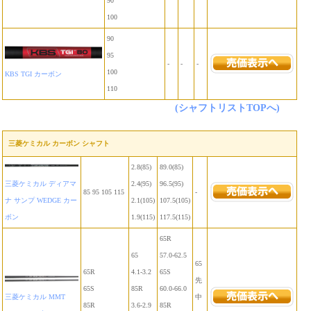
90
100
90
95
-
-
-
100
KBS TGI カーボン
110
(シャフトリストTOPへ)
三菱ケミカル カーボン シャフト
2.8(85)
89.0(85)
三菱ケミカル ディアマ
2.4(95)
96.5(95)
85 95 105 115
-
ナ サンプ WEDGE カー
2.1(105)
107.5(105)
ボン
1.9(115)
117.5(115)
65R
65
57.0-62.5
65
65R
4.1-3.2
65S
先
65S
85R
60.0-66.0
三菱ケミカル MMT
中
85R
3.6-2.9
85R