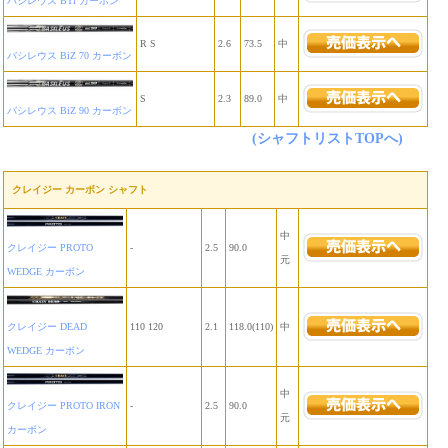
バシレウス BTi カーボン
R S
2.6
73.5
中
バシレウス BiZ 70 カーボン
S
2.3
89.0
中
バシレウス BiZ 90 カーボン
(シャフトリストTOPへ)
クレイジー カーボン シャフト
中
クレイジー PROTO
-
2.5
90.0
元
WEDGE カーボン
クレイジー DEAD
110 120
2.1
118.0(110)
中
WEDGE カーボン
中
クレイジー PROTO IRON
-
2.5
90.0
元
カーボン