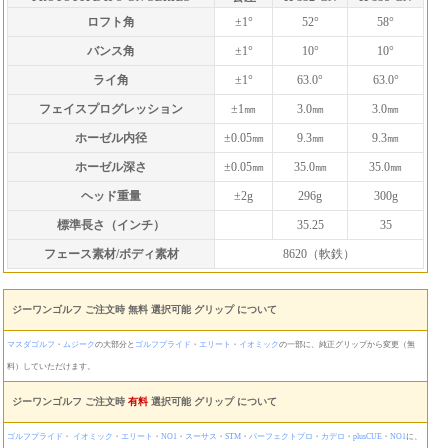
ロフト角
±1°
52°
58°
バンス角
±1°
10°
10°
ライ角
±1°
63.0°
63.0°
フェイスプログレッション
±1㎜
3.0㎜
3.0㎜
ホーゼル内径
±0.05㎜
9.3㎜
9.3㎜
ホーゼル深さ
±0.05㎜
35.0㎜
35.0㎜
ヘッド重量
±2g
296g
300g
標準長さ（インチ）
35.25
35
フェース素材/ボディ素材
8620（軟鉄）
ジーワンゴルフ ご注文時 無料 選択可能 グリップ について
マスダゴルフ
・
ムジーク
の大部分と
ゴルフプライド
・
エリート
・
イオミック
の一部に、純正グリップから変更（無
料）していただけます。
ジーワンゴルフ ご注文時
有料
選択可能 グリップ について
ゴルフプライド
・
イオミック
・
エリート
・
NO1
・
スーサス
・
STM
・
パーフェクトプロ
・
カデロ
・
plusCUE
・
NO1
に、