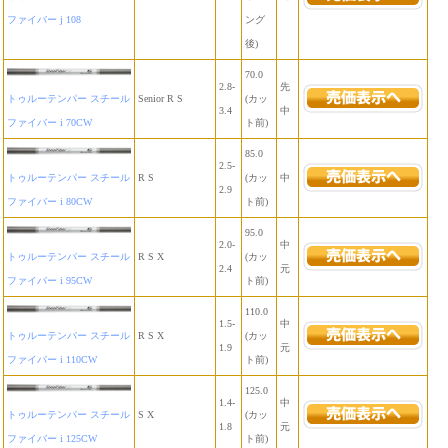
ファイバー j 108
ング
後)
70.0
2.8-
先
トゥルーテンパー スチール
Senior R S
(カッ
3.4
中
ファイバー i 70CW
ト前)
85.0
2.5-
トゥルーテンパー スチール
R S
(カッ
中
2.9
ファイバー i 80CW
ト前)
95.0
2.0-
中
トゥルーテンパー スチール
R S X
(カッ
2.4
元
ファイバー i 95CW
ト前)
110.0
1.5-
中
トゥルーテンパー スチール
R S X
(カッ
1.9
元
ファイバー i 110CW
ト前)
125.0
1.4-
中
トゥルーテンパー スチール
S X
(カッ
1.8
元
ファイバー i 125CW
ト前)