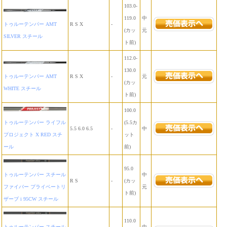
103.0-
119.0
中
トゥルーテンパー AMT
R S X
-
(カッ
元
SILVER スチール
ト前)
112.0-
130.0
トゥルーテンパー AMT
R S X
-
元
(カッ
WHITE スチール
ト前)
100.0
トゥルーテンパー ライフル
(5.5カ
5.5 6.0 6.5
-
中
プロジェクト X RED スチ
ット
ール
前)
95.0
トゥルーテンパー スチール
中
R S
-
(カッ
ファイバー プライベートリ
元
ト前)
ザーブ i 95CW スチール
110.0
トゥルーテンパー スチール
中