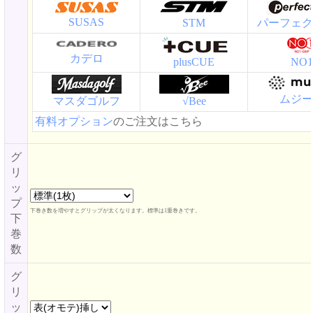
SUSAS
STM
パーフェク
カデロ
plusCUE
NO1
ムジー
マスダゴルフ
√Bee
有料オプション
のご注文はこちら
グ
リ
ッ
プ
下巻き数を増やすとグリップが太くなります。標準は1重巻きです。
下
巻
数
グ
リ
ッ