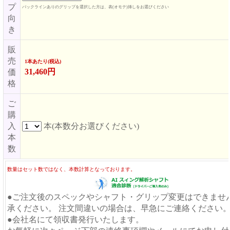
プ
バックラインありのグリップを選択した方は、表(オモテ)挿しをお選びください
向
き
販
売
1本あたり(税込)
31,460円
価
格
ご
購
入
本(本数分お選びください)
本
数
数量はセット数ではなく、本数計算となっております。
●ご注文後のスペックやシャフト・グリップ変更はできませ
承ください。 注文間違いの場合は、早急にご連絡ください
●会社名にて領収書発行いたします。