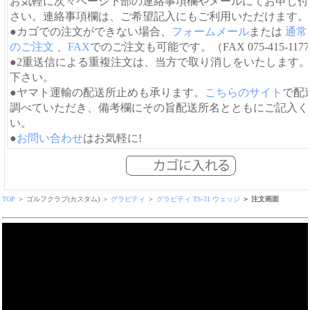
お気軽に次々ページ下部の連絡事項欄やメールにてお申し付
さい。連絡事項欄は、ご希望記入にもご利用いただけます。
●カゴでの注文ができない場合、
フォームメール
または
通常
のご注文
、
FAX
でのご注文も可能です。（FAX 075-415-117
●2重送信による重複注文は、当方で取り消しをいたします
下さい。
●ヤマト運輸の配送所止めも承ります。
こちらのサイト
で配
調べていただき、備考欄にその旨配送所名とともにご記入く
い。
●
お問い合わせ
はお気軽に!
TOP
＞ ゴルフクラブ(カスタム) ＞
グラビティ
＞
グラビティ TS-31 ウェッジ
＞ 注文画面