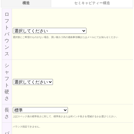
構造
セミキャビティー構造
ロ
フ
ト
バ
選択肢にご希望のものがない場合、買い物カゴ内の連絡事項欄またはメールにてお知らせください
ウ
ン
ス
シ
ャ
フ
ト
硬
さ
長
さ
上記スペック表の標準長さに対して、標準長さまたは何インチ長さを増減するかお選びください。
バランス指定できません。
バ