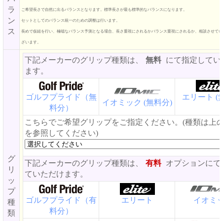
ラ
ご希望長さで自然に出るバランスとなります。標準長さが最も標準的なバランスになります。
ン
セットとしてのバランス統一のための調整は行います。
ス
長めで仮組を行い、極端なバランス予測となる場合、長さ重視にされるかバランス重視にされるか、相談させて
ざいます。
下記メーカーのグリップ種類は、
無料
にて指定してい
ます。
ゴルフプライド（無
エリート (
イオミック (無料分)
料分）
こちらでご希望グリップをご指定ください。(種類は上
を参照してください)
グ
下記メーカーのグリップ種類は、
有料
オプションにて
リ
ていただけます。
ッ
プ
ゴルフプライド（有
エリート
イオミ
種
料分）
類