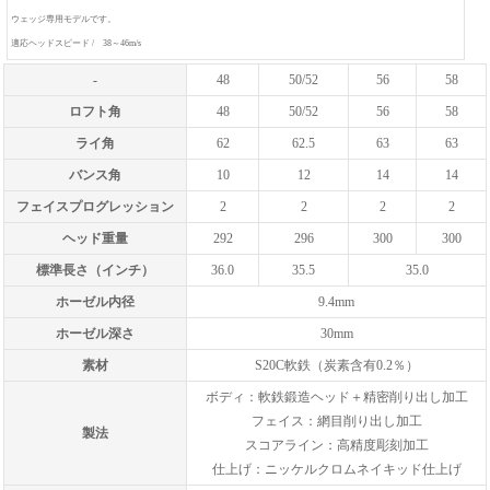
ウェッジ専用モデルです。
適応ヘッドスピード / 38～46m/s
-
48
50/52
56
58
ロフト角
48
50/52
56
58
ライ角
62
62.5
63
63
バンス角
10
12
14
14
フェイスプログレッション
2
2
2
2
ヘッド重量
292
296
300
300
標準長さ（インチ）
36.0
35.5
35.0
ホーゼル内径
9.4mm
ホーゼル深さ
30mm
素材
S20C軟鉄（炭素含有0.2％）
ボディ：軟鉄鍛造ヘッド＋精密削り出し加工
フェイス：網目削り出し加工
製法
スコアライン：高精度彫刻加工
仕上げ：ニッケルクロムネイキッド仕上げ