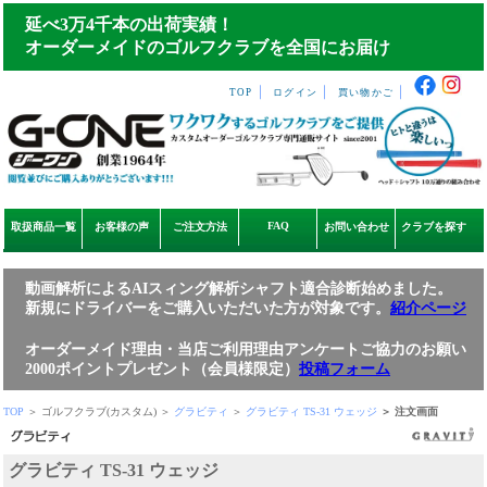
延べ3万4千本の出荷実績！
オーダーメイドのゴルフクラブを全国にお届け
｜
｜
｜
TOP
ログイン
買い物かご
FAQ
取扱商品一覧
お客様の声
ご注文方法
お問い合わせ
クラブを探す
動画解析によるAIスィング解析シャフト適合診断始めました。
新規にドライバーをご購入いただいた方が対象です。
紹介ページ
オーダーメイド理由・当店ご利用理由アンケートご協力のお願い
2000ポイントプレゼント（会員様限定）
投稿フォーム
TOP
＞ ゴルフクラブ(カスタム) ＞
グラビティ
＞
グラビティ TS-31 ウェッジ
＞ 注文画面
グラビティ TS-31 ウェッジ