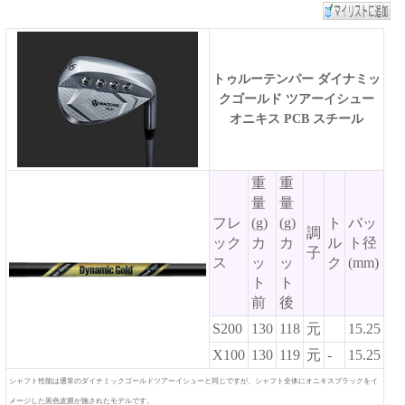
トゥルーテンパー ダイナミッ
クゴールド ツアーイシュー
オニキス PCB スチール
重
重
量
量
フレ
(g)
(g)
ト
バッ
調
ック
カ
カ
ル
ト径
子
ス
ッ
ッ
ク
(mm)
ト
ト
前
後
S200
130
118
元
15.25
X100
130
119
元
-
15.25
シャフト性能は通常のダイナミックゴールドツアーイシューと同じですが、シャフト全体にオニキスブラックをイ
メージした黒色皮膜が施されたモデルです。