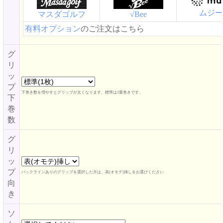
ムジー
マスダゴルフ
√Bee
有料オプション
のご注文はこちら
グ
リ
ッ
プ
下巻き数を増やすとグリップが太くなります。標準は1重巻きです。
下
巻
数
グ
リ
ッ
プ
バックラインありのグリップを選択した方は、表(オモテ)挿しをお選びください
向
き
ソ