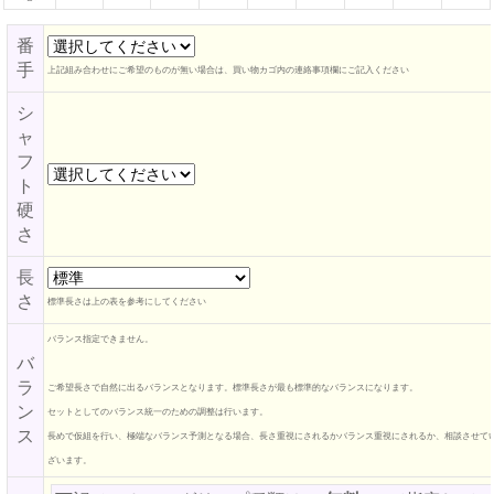
番
手
上記組み合わせにご希望のものが無い場合は、買い物カゴ内の連絡事項欄にご記入ください
シ
ャ
フ
ト
硬
さ
長
さ
標準長さは上の表を参考にしてください
バランス指定できません。
バ
ラ
ご希望長さで自然に出るバランスとなります。標準長さが最も標準的なバランスになります。
ン
セットとしてのバランス統一のための調整は行います。
ス
長めで仮組を行い、極端なバランス予測となる場合、長さ重視にされるかバランス重視にされるか、相談させて
ざいます。