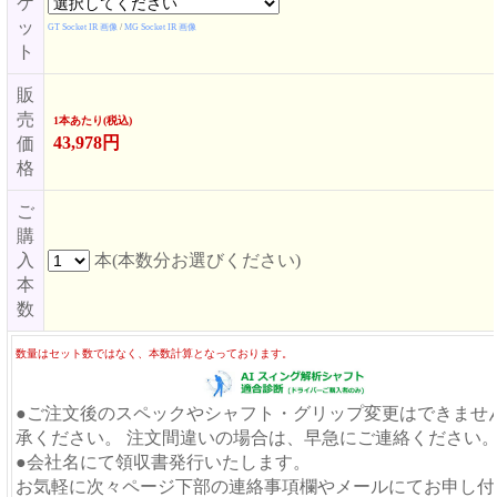
ケ
ッ
GT Socket IR 画像
/
MG Socket IR 画像
ト
販
売
1本あたり(税込)
43,978円
価
格
ご
購
入
本(本数分お選びください)
本
数
数量はセット数ではなく、本数計算となっております。
●ご注文後のスペックやシャフト・グリップ変更はできませ
承ください。 注文間違いの場合は、早急にご連絡ください
●会社名にて領収書発行いたします。
お気軽に次々ページ下部の連絡事項欄やメールにてお申し付