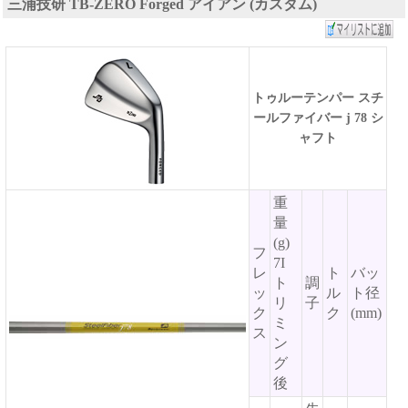
三浦技研 TB-ZERO Forged アイアン (カスタム)
トゥルーテンパー スチ
ールファイバー j 78 シ
ャフト
重
量
(g)
フ
7I
レ
ト
バッ
ト
調
ッ
ル
ト径
リ
子
ク
ク
(mm)
ミ
ス
ン
グ
後