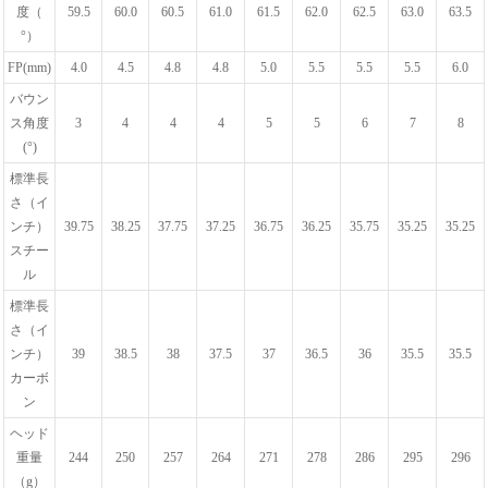
度（
59.5
60.0
60.5
61.0
61.5
62.0
62.5
63.0
63.5
°）
FP(mm)
4.0
4.5
4.8
4.8
5.0
5.5
5.5
5.5
6.0
バウン
ス角度
3
4
4
4
5
5
6
7
8
(°)
標準長
さ（イ
ンチ）
39.75
38.25
37.75
37.25
36.75
36.25
35.75
35.25
35.25
スチー
ル
標準長
さ（イ
ンチ）
39
38.5
38
37.5
37
36.5
36
35.5
35.5
カーボ
ン
ヘッド
重量
244
250
257
264
271
278
286
295
296
（g）