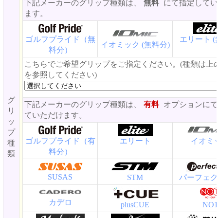
下記メーカーのグリップ種類は、
無料
にて指定してい
ます。
ゴルフプライド（無
エリート (
イオミック (無料分)
料分）
こちらでご希望グリップをご指定ください。(種類は上
を参照してください)
グ
下記メーカーのグリップ種類は、
有料
オプションにて
リ
ていただけます。
ッ
プ
ゴルフプライド（有
エリート
イオミ
種
料分）
類
SUSAS
STM
パーフェク
カデロ
plusCUE
NO1