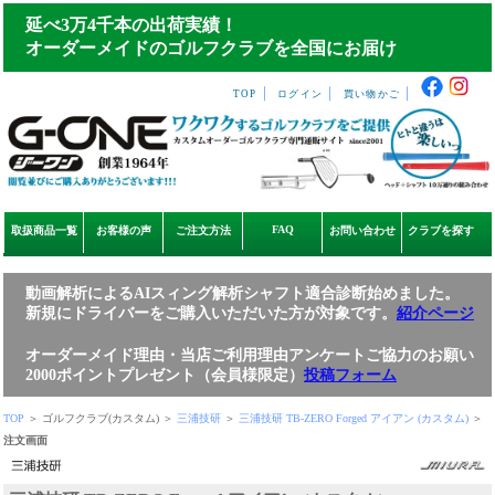
延べ3万4千本の出荷実績！
オーダーメイドのゴルフクラブを全国にお届け
｜
｜
｜
TOP
ログイン
買い物かご
FAQ
取扱商品一覧
お客様の声
ご注文方法
お問い合わせ
クラブを探す
動画解析によるAIスィング解析シャフト適合診断始めました。
新規にドライバーをご購入いただいた方が対象です。
紹介ページ
オーダーメイド理由・当店ご利用理由アンケートご協力のお願い
2000ポイントプレゼント（会員様限定）
投稿フォーム
TOP
＞ ゴルフクラブ(カスタム) ＞
三浦技研
＞
三浦技研 TB-ZERO Forged アイアン (カスタム)
＞
注文画面