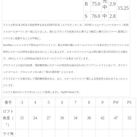
先
R
75.0
2.9
中
15.25
S
76.0
中
2.8
アメリカPGA & LPGAで高使用率を誇るAEROTECH（エアロテック）が、2019年トゥルーテンパースポーツ（米国
トゥルースポーツ）の一員になりました。新たなブランドが追加された事でより幅広い層のゴルファーへ最適なシ
ャフトをご提案することが可能に。
SteelFiber シャフトのコア部分はグラファイトで、最も外側の層にスチールファイバーを巻き付けてグラファイトの
特性とスチールの特性を組み合わせたところにあります。スチールファイバーは人間の髪の毛の約10分の１の細さ
で、1本のシャフトに約94kmの長さのスチールファイバーを巻きつけています。
グラファイトの設計自由度、飛距離性能にスチールの安定性を組み合わせたアイアンシャフトにおいて、ダイナミ
ックゴールド、プロジェクトXに続く “第3の選択肢” となります。
クラブスピードを最大化して飛距離性能を向上、また、スチールファイバー層による安定性も合わせてもったシャ
フトです。
シャフト長41.0インチです(カットして使用します)。Tip径9.40mmです。
番手
3
4
5
6
7
8
9
PW
PS
ロフト
角度（
21
24
27
30
34
38
42
47
52
°）
ライ角