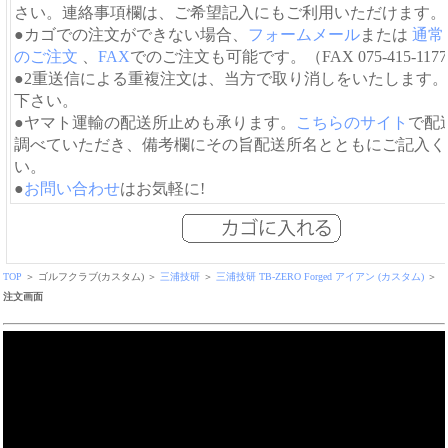
さい。連絡事項欄は、ご希望記入にもご利用いただけます。
●カゴでの注文ができない場合、
フォームメール
または
通常
のご注文
、
FAX
でのご注文も可能です。（FAX 075-415-117
●2重送信による重複注文は、当方で取り消しをいたします
下さい。
●ヤマト運輸の配送所止めも承ります。
こちらのサイト
で配
調べていただき、備考欄にその旨配送所名とともにご記入く
い。
●
お問い合わせ
はお気軽に!
TOP
＞ ゴルフクラブ(カスタム) ＞
三浦技研
＞
三浦技研 TB-ZERO Forged アイアン (カスタム)
＞
注文画面