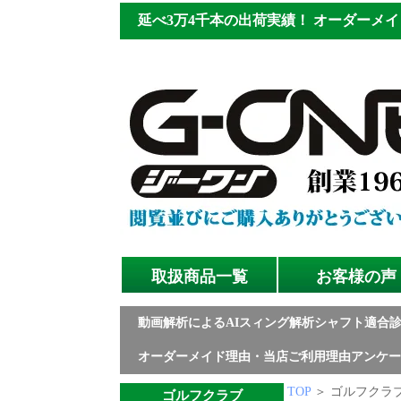
延べ3万4千本の出荷実績！
オーダーメイ
取扱商品一覧
お客様の声
動画解析によるAIスィング解析シャフト適合
オーダーメイド理由・当店ご利用理由アンケー
TOP
＞ ゴルフクラブ
ゴルフクラブ