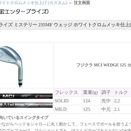
 ホワイトクロムメッキ仕上げ (カスタム)
＞
注文画面
イズ ミステリー 235MF ウェッジ ホワイトクロムメッキ仕上げ
フジクラ MCI WEDGE 125
フレックス
重量(g)
調子
トルク
SOLID
124
先中
2.2
MILD
125
中元
2.1
」に向いているスイングタイプ
いながらヘッドをシャロ―に丸く動かして、フェースでボールを拾うよ
プのゴルファーは、フルショットでも、ほとんどターフをとらないのが