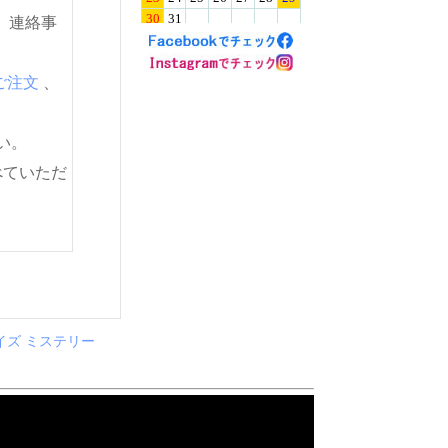
。連絡事
ご注文
、
い。
べていただ
イズ ミステリー