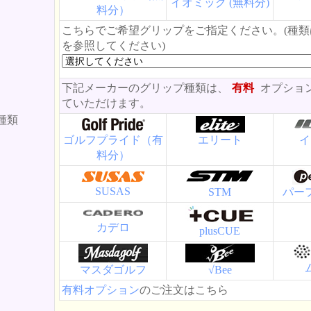
イオミック (無料分)
料分）
こちらでご希望グリップをご指定ください。(種
を参照してください)
下記メーカーのグリップ種類は、
有料
オプショ
ていただけます。
種類
ゴルフプライド（有
エリート
イ
料分）
SUSAS
STM
パー
カデロ
plusCUE
マスダゴルフ
√Bee
有料オプション
のご注文はこちら