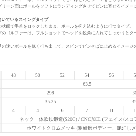
グリーン面にボールをソフトにランディングさせてピンに寄せるイメー
」に向いているスイングタイプ
の状態で手首をロックしたまま、ボールを抑え込むように打つタイプ。
プのゴルファーは、フルショットでヘッドを鋭角に入れてしっかりとタ
足の速いボールを低く打ち出して、スピンでピンそばに止めるイメージ
。
48
50
52
54
56
5
63.5
298
3
35.25
35
4
4
6
7
11
1
ネック一体軟鉄鍛造(S20C) / CNC加工 (フェイス/ス
ホワイトクロムメッキ (粗研磨ボディー、艶消しメ