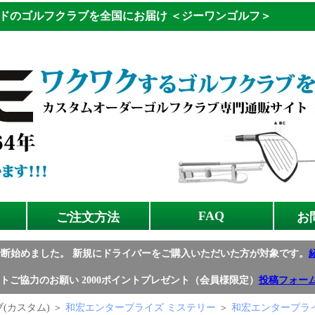
ドのゴルフクラブを全国にお届け
＜ジーワンゴルフ＞
FAQ
ご注文方法
お
診断始めました。
新規にドライバーをご購入いただいた方が対象です。
トご協力のお願い
2000ポイントプレゼント（会員様限定）
投稿フォー
(カスタム) ＞
和宏エンタープライズ ミステリー
＞
和宏エンタープラ