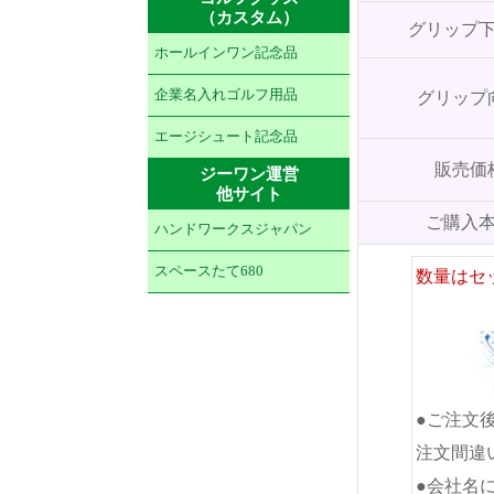
（カスタム）
グリップ
ホールインワン記念品
企業名入れゴルフ用品
グリップ
エージシュート記念品
販売価
ジーワン運営
他サイト
ご購入
ハンドワークスジャパン
スペースたて680
数量はセ
●ご注文
注文間違
●会社名