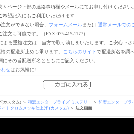
次々ページ下部の連絡事項欄やメールにてお申し付けください
ご希望記入にもご利用いただけます。
の注文ができない場合、
フォームメール
または
通常メールでの
注文も可能です。（FAX 075-415-1177）
信による重複注文は、当方で取り消しをいたします。ご安心下さ
運輸の配送所止めも承ります。
こちらのサイト
で配送所名を調
欄にその旨配送所名とともにご記入ください。
合わせ
はお気軽に!
(カスタム) ＞
和宏エンタープライズ ミステリー
＞
和宏エンタープラ
 ホワイトクロムメッキ仕上げ (カスタム)
＞
注文画面