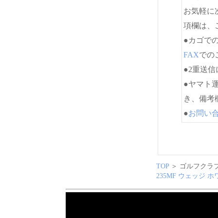
お気軽に
項欄は、
●カゴで
FAX
でのご
●2重送
●ヤマト
き、備考
●
お問い
TOP
＞ ゴルフクラブ
235MF ウェッジ