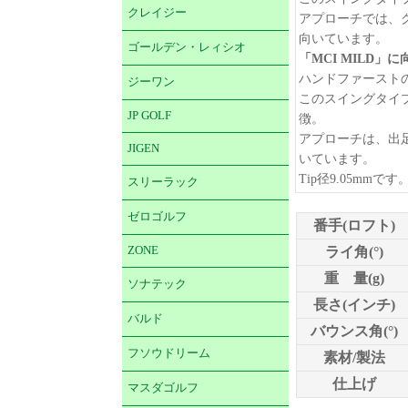
クレイジー
アプローチでは、
向いています。
ゴールデン・レィシオ
「MCI MILD
ハンドファースト
ジーワン
このスイングタイ
JP GOLF
徴。
アプローチは、出
JIGEN
いています。
Tip径9.05mmです
スリーラック
ゼロゴルフ
番手(ロフト)
ZONE
ライ角(°)
重 量(g)
ソナテック
長さ(インチ)
バルド
バウンス角(°)
フソウドリーム
素材/製法
仕上げ
マスダゴルフ