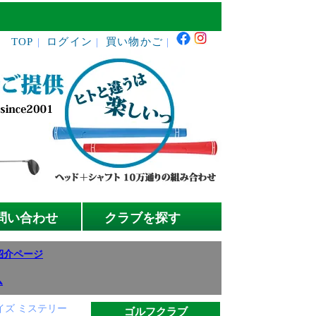
TOP
ログイン
買い物かご
｜
｜
｜
問い合わせ
クラブを探す
紹介ページ
ム
イズ ミステリー
ゴルフクラブ