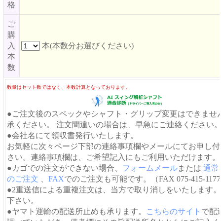
格
ご
購
入
本(本数分お選びください)
本
数
数量はセット数ではなく、本数計算となっております。
●ご注文後のスペックやシャフト・グリップ変更はできませ
承ください。 注文間違いの場合は、早急にご連絡ください
●会社名にて領収書発行いたします。
お気軽に次々ページ下部の連絡事項欄やメールにてお申し付
さい。連絡事項欄は、ご希望記入にもご利用いただけます。
●カゴでの注文ができない場合、
フォームメール
または
通常
のご注文
、
FAX
でのご注文も可能です。（FAX 075-415-117
●2重送信による重複注文は、当方で取り消しをいたします
下さい。
●ヤマト運輸の配送所止めも承ります。
こちらのサイト
で配