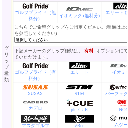
ゴルフプライド（無
エリート (
イオミック (無料分)
料分）
こちらでご希望グリップをご指定ください。(種類は上
を参照してください)
グ
下記メーカーのグリップ種類は、
有料
オプションにて
リ
ていただけます。
ッ
プ
ゴルフプライド（有
エリート
イオミ
種
料分）
類
SUSAS
STM
パーフェク
カデロ
plusCUE
NO1
ムジー
マスダゴルフ
√Bee