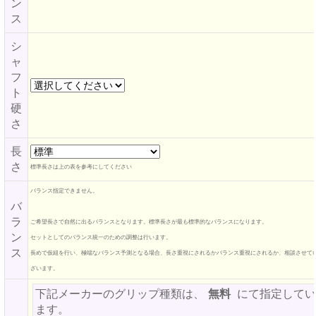
ン
ス
シ
ャ
フ
ト
硬
さ
長
さ
標準長さは上の表を参考にしてください
バランス指定できません。
バ
ラ
ご希望長さで自然に出るバランスとなります。標準長さが最も標準的なバランスになります。
ン
セットとしてのバランス統一のための調整は行います。
ス
長めで仮組を行い、極端なバランス予測となる場合、長さ重視にされるかバランス重視にされるか、相談させて
ざいます。
下記メーカーのグリップ種類は、
無料
にて指定してい
ます。