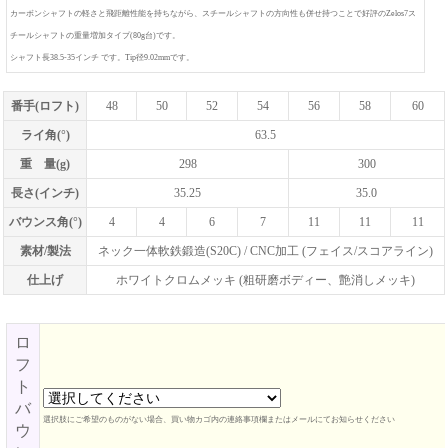
カーボンシャフトの軽さと飛距離性能を持ちながら、スチールシャフトの方向性も併せ持つことで好評のZelos7ス
チールシャフトの重量増加タイプ(80g台)です。
シャフト長38.5-35インチ です。Tip径9.02mmです。
番手(ロフト)
48
50
52
54
56
58
60
ライ角(°)
63.5
重 量(g)
298
300
長さ(インチ)
35.25
35.0
バウンス角(°)
4
4
6
7
11
11
11
素材/製法
ネック一体軟鉄鍛造(S20C) / CNC加工 (フェイス/スコアライン)
仕上げ
ホワイトクロムメッキ (粗研磨ボディー、艶消しメッキ)
ロ
フ
ト
バ
選択肢にご希望のものがない場合、買い物カゴ内の連絡事項欄またはメールにてお知らせください
ウ