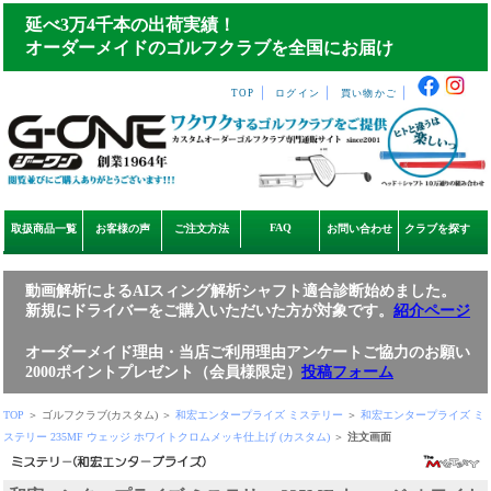
延べ3万4千本の出荷実績！
オーダーメイドのゴルフクラブを全国にお届け
｜
｜
｜
TOP
ログイン
買い物かご
FAQ
取扱商品一覧
お客様の声
ご注文方法
お問い合わせ
クラブを探す
動画解析によるAIスィング解析シャフト適合診断始めました。
新規にドライバーをご購入いただいた方が対象です。
紹介ページ
オーダーメイド理由・当店ご利用理由アンケートご協力のお願い
2000ポイントプレゼント（会員様限定）
投稿フォーム
TOP
＞ ゴルフクラブ(カスタム) ＞
和宏エンタープライズ ミステリー
＞
和宏エンタープライズ ミ
ステリー 235MF ウェッジ ホワイトクロムメッキ仕上げ (カスタム)
＞
注文画面