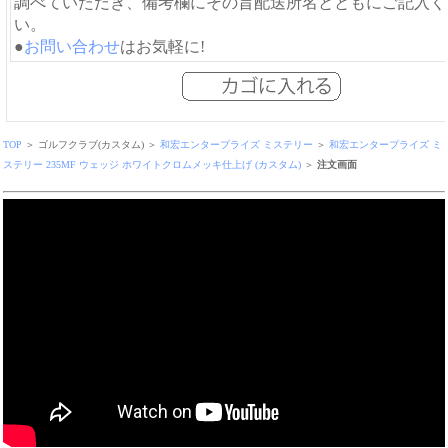
調べていただき、備考欄にその旨配送所名とともにご記入く
い。
●
お問い合わせ
はお気軽に!
TOP
＞ ゴルフクラブ(カスタム) ＞
和宏エンタープライズ ミステリー
＞
和宏エンタープライズ ミ
ステリー 235MF ウェッジ ホワイトクロムメッキ仕上げ (カスタム)
＞
注文画面