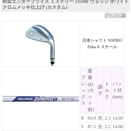
和宏エンタープライズ ミステリー 235MF ウェッジ ホワイト
クロムメッキ仕上げ (カスタム)
日本シャフト NSPRO
Zelos 8 スチール
重
フ
量
レ
(g)
ト
バッ
調
ッ
(カ
ル
ト径
子
ク
ッ
ク
(mm)
ス
ト
前)
R
84.0
先
2.3
14.80
S
87.5
先
2.2
14.80