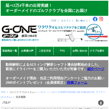
延べ3万4千本の出荷実績！
オーダーメイドのゴルフクラブを全国にお届け
｜
｜
｜
TOP
ログイン
買い物かご
FAQ
取扱商品一覧
お客様の声
ご注文方法
お問い合わせ
クラブを探す
動画解析によるAIスィング解析シャフト適合診断始めました。
新規にドライバーをご購入いただいた方が対象です。
紹介ページ
オーダーメイド理由・当店ご利用理由アンケートご協力のお願い
2000ポイントプレゼント（会員様限定）
投稿フォーム
TOP
＞ ゴルフクラブ(カスタム) ＞
バルド
＞
バルド COMPETIZIONE 568 FORGED DC アイアン
(カスタム)
＞
注文画面