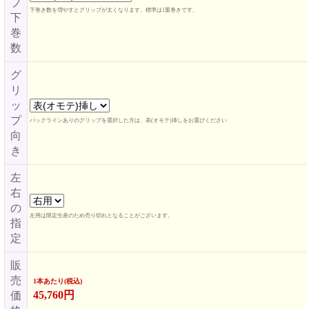
プ
下巻き数を増やすとグリップが太くなります。標準は1重巻きです。
下
巻
数
グ
リ
ッ
プ
バックラインありのグリップを選択した方は、表(オモテ)挿しをお選びください
向
き
左
右
の
左用は限定生産のため売り切れとなることがございます。
指
定
販
売
1本あたり(税込)
45,760円
価