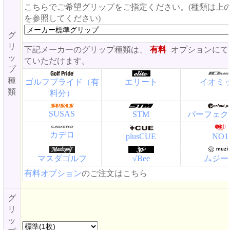
こちらでご希望グリップをご指定ください。(種類は上
を参照してください)
グ
リ
下記メーカーのグリップ種類は、
有料
オプションにて
ッ
ていただけます。
プ
種
ゴルフプライド（有
エリート
イオミ
類
料分）
SUSAS
STM
パーフェク
カデロ
plusCUE
NO1
マスダゴルフ
√Bee
ムジー
有料オプション
のご注文はこちら
グ
リ
ッ