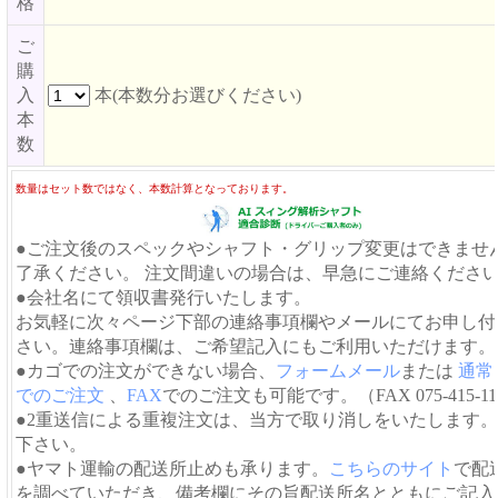
格
ご
購
入
本(本数分お選びください)
本
数
数量はセット数ではなく、本数計算となっております。
●ご注文後のスペックやシャフト・グリップ変更はできませ
了承ください。 注文間違いの場合は、早急にご連絡くださ
●会社名にて領収書発行いたします。
お気軽に次々ページ下部の連絡事項欄やメールにてお申し付
さい。連絡事項欄は、ご希望記入にもご利用いただけます。
●カゴでの注文ができない場合、
フォームメール
または
通常
でのご注文
、
FAX
でのご注文も可能です。（FAX 075-415-11
●2重送信による重複注文は、当方で取り消しをいたします
下さい。
●ヤマト運輸の配送所止めも承ります。
こちらのサイト
で配
を調べていただき、備考欄にその旨配送所名とともにご記入