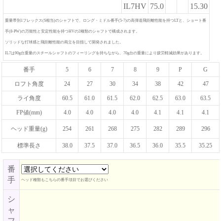
IL7HV
75.0
15.30
重量帯別1フレックス(S相当)のシャフトで、ロング・ミドル番手(5-7)の高弾道飛距離性能を持つLTと、ショート番
手(8-PW)の万能性と安定性能を持つHVの2種類のシャフトで構成されます。
ソリッドな打球感と飛距離性能の両立を目指して開発されました。
IL7は90g台重量のスチールシャフトのフィーリングを持ちながら、70g台の重量により疲労軽減効果があります。
番手
5
6
7
8
9
P
G
ロフト角度
24
27
30
34
38
42
47
ライ角度
60.5
61.0
61.5
62.0
62.5
63.0
63.5
FP値(mm)
4.0
4.0
4.0
4.0
4.1
4.1
4.1
ヘッド重量(g)
254
261
268
275
282
289
296
標準長さ
38.0
37.5
37.0
36.5
36.0
35.5
35.25
番
手
ヘッド種類もこちらの番手項目でお選びください
シ
ャ
フ