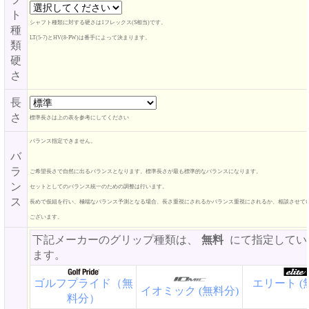
ト
シャフト種類に対する硬さは1フレックス(S相当)です。
種
LT(5-7)とHV(8-PW)は番手によって決まります。
類
硬
さ
長
さ
標準長さは上の表を参考にしてください
バランス指定できません。
バ
ラ
ご希望長さで自然に出るバランスとなります。標準長さが最も標準的なバランスになります。
ン
セットとしてのバランス統一のための調整は行います。
ス
長めで仮組を行い、極端なバランス予測となる場合、長さ重視にされるかバランス重視にされるか、相談させて
ございます。
下記メーカーのグリップ種類は、
無料
にて指定してい
ます。
ゴルフプライド（無
エリート (
イオミック (無料分)
料分）