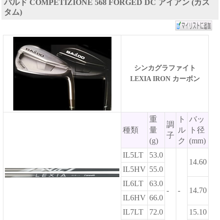
バルド COMPETIZIONE 568 FORGED DC アイアン (カス
タム)
シンカグラファイト
LEXIA IRON カーボン
重
ト
バッ
調
種類
量
ル
ト径
子
(g)
ク
(mm)
IL5LT
53.0
14.60
IL5HV
55.0
IL6LT
63.0
-
-
14.70
IL6HV
66.0
IL7LT
72.0
15.10