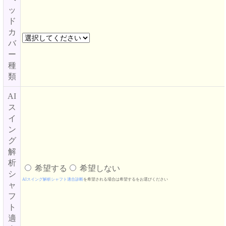
ッ
ド
カ
バ
ー
種
類
AI
ス
イ
ン
グ
解
析
希望する
希望しない
シ
AIスイング解析シャフト適合診断
を希望される場合は希望するをお選びください
ャ
フ
ト
適