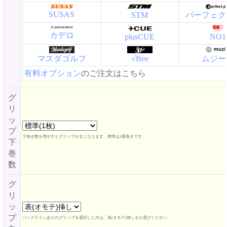
SUSAS
STM
パーフェク
カデロ
plusCUE
NO1
マスダゴルフ
√Bee
ムジー
有料オプション
のご注文はこちら
グ
リ
ッ
プ
下巻き数を増やすとグリップが太くなります。標準は1重巻きです。
下
巻
数
グ
リ
ッ
プ
バックラインありのグリップを選択した方は、表(オモテ)挿しをお選びください