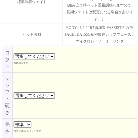
標準装着ウェイト
（組み立て時ヘッド重量調整しますので、
初期ウェイトは変更になる場合がありま
す。）
BODY : 8-1-1Ti精密鋳造 VASSIST PLATE
ヘッド素材
FACE : DAT55G精密鍛造カップフェース／
マイクロレーザーミーリング
ロ
フ
右用のみです。
ト
シ
ャ
フ
ト
硬
さ
長
さ
標準長さ45.25インチです