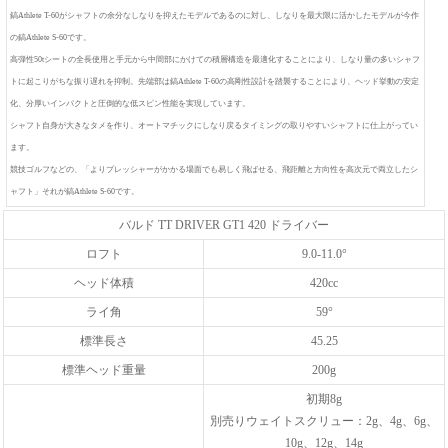
鎬Athlete T-60がシャフトの余分なしなりを抑えたモデルであるのに対し、しなりを最大限に活かしたモデルが今作
の鎬Athlete S-60です。
高弾性50tシートの全長使用と手元から中間部にかけての積層構造を最適化することにより、しなり量の多いシャフ
トに起こりがちな振り遅れを抑制。先端部は鎬Athlete T-60の高剛性設計を踏襲することにより、ヘッド挙動の安定
化、分厚いインパクトと圧倒的な低スピン性能を実現しています。
シャフト自身が大きなタメを作り、オートマチックにしなり戻るタイミングの取りやすいシャフトに仕上がってい
ます。
競技ゴルフなどの、「よりプレッシャーがかかる場面でも易しく飛ばせる、飛距離と方向性を高次元で両立したシ
ャフト」それが鎬Athlete S-60です。
バルド TT DRIVER GT1 420 ドライバー
ロフト
9.0-11.0°
ヘッド体積
420cc
ライ角
59°
標準長さ
45.25
標準ヘッド重量
200g
初期8g
別売りウェイトスクリュー：2g、4g、6g、
10g、12g、14g