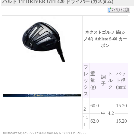
バルド TT DRIVER GT1 420 ドライバー (カスタム)
ネクストゴルフ 鎬(シ
ノギ) Athlete S-60 カー
ボン
フ
レ
重
ト
バッ
調
ッ
量
ル
ト径
子
ク
(g)
ク
(mm)
ス
T-
60.0
15.20
2
中
4.2
T-
62.0
15.20
1
飛距離の源でもあるが、ヘッドが暴れる原因にもなる「シャフトのしなり」。