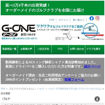
延べ3万4千本の出荷実績！
オーダーメイドのゴルフクラブを全国にお届け
｜
｜
｜
TOP
ログイン
買い物かご
FAQ
取扱商品一覧
お客様の声
ご注文方法
お問い合わせ
クラブを探す
動画解析によるAIスィング解析シャフト適合診断始めました。
新規にドライバーをご購入いただいた方が対象です。
紹介ページ
オーダーメイド理由・当店ご利用理由アンケートご協力のお願い
2000ポイントプレゼント（会員様限定）
投稿フォーム
TOP
＞ ゴルフクラブ(カスタム) ＞
バルド
＞
バルド TT DRIVER GT1 420 ドライバー (カスタム)
＞
注文画面