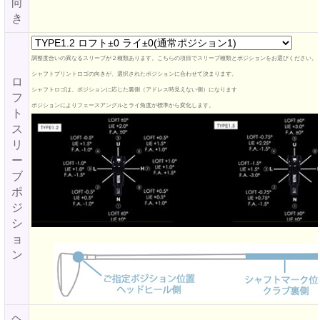
向
き
調整度合いの異なるスリーブが２種類あります。こちらの項目でスリーブ種類とポジションをお選びください。
シャフトプリントロゴの向きが、選択されたポジションに合わせて決まります。
ロ
シャフトロゴは、ポジションに応じた裏側（アドレス時見えない側）になります
フ
ポジションによりフェースアングルとライ角度が標準から変化します。
ト
ス
リ
ー
ブ
ポ
ジ
シ
ョ
ン
ヘ