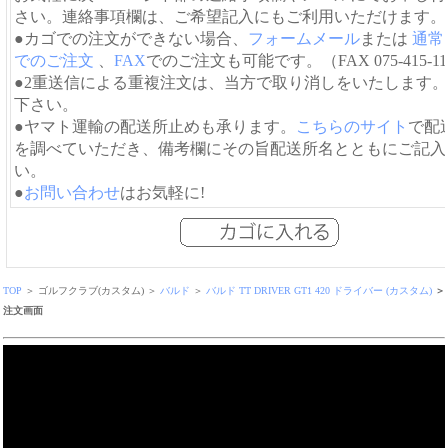
さい。連絡事項欄は、ご希望記入にもご利用いただけます。
●カゴでの注文ができない場合、
フォームメール
または
通常
でのご注文
、
FAX
でのご注文も可能です。（FAX 075-415-11
●2重送信による重複注文は、当方で取り消しをいたします
下さい。
●ヤマト運輸の配送所止めも承ります。
こちらのサイト
で配
を調べていただき、備考欄にその旨配送所名とともにご記入
い。
●
お問い合わせ
はお気軽に!
TOP
＞ ゴルフクラブ(カスタム) ＞
バルド
＞
バルド TT DRIVER GT1 420 ドライバー (カスタム)
＞
注文画面