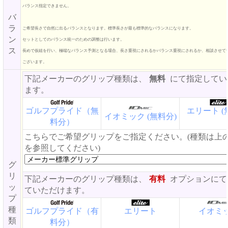
バランス指定できません。
バ
ラ
ご希望長さで自然に出るバランスとなります。標準長さが最も標準的なバランスになります。
ン
セットとしてのバランス統一のための調整は行います。
ス
長めで仮組を行い、極端なバランス予測となる場合、長さ重視にされるかバランス重視にされるか、相談させて
ございます。
下記メーカーのグリップ種類は、
無料
にて指定してい
ます。
ゴルフプライド（無
エリート (
イオミック (無料分)
料分）
こちらでご希望グリップをご指定ください。(種類は上
を参照してください)
グ
リ
下記メーカーのグリップ種類は、
有料
オプションにて
ッ
ていただけます。
プ
種
ゴルフプライド（有
エリート
イオミ
類
料分）