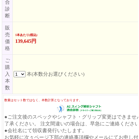
合
診
断
販
売
1本あたり(税込)
139,645円
価
格
ご
購
入
本(本数分お選びください)
本
数
数量はセット数ではなく、本数計算となっております。
●ご注文後のスペックやシャフト・グリップ変更はできませ
了承ください。 注文間違いの場合は、早急にご連絡くださ
●会社名にて領収書発行いたします。
お気軽に次々ページ下部の連絡事項欄やメールにてお申し付