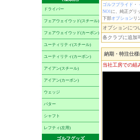
ゴルフプライド
・
ドライバー
NO1
に、純正グリッ
下部
オプション
リ
フェアウェイウッド(スチール)
オプションにつ
フェアウェイウッド(カーボン)
各クラブに追加
ユーティリティ(スチール)
納期・特注仕様
ユーティリティ(カーボン)
当社工房での組
アイアン(スチール)
アイアン(カーボン)
ウェッジ
パター
シャフト
レフティ(左用)
ゴルフグッズ