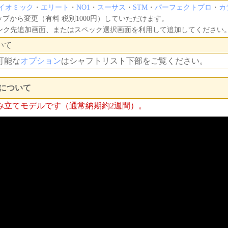
イオミック
・
エリート
・
NO1
・
スーサス
・
STM
・
パーフェクトプロ
・
カ
プから変更（有料 税別1000円）していただけます。
ンク先追加画面、またはスペック選択画面を利用して追加してください
いて
可能な
オプション
はシャフトリスト下部をご覧ください。
について
み立てモデルです（通常納期約2週間）。