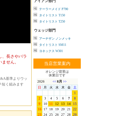
アイアン部門
テーラーメイド P790
タイトリスト T150
タイトリスト T250
ウェッジ部門
アーチザン ノンメッキ
タイトリスト SM11
ヨネックス W301
し、長さやバラ
いません。
当店営業案内
オレンジ背景は
休業日です
&A基準よりウッ
ンチ短く組みます