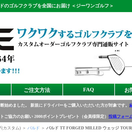
ドのゴルフクラブを全国にお届け
＜ジーワンゴルフ＞
FAQ
ご注文方法
お
診断始めました。
新規にドライバーをご購入いただいた方が対象です。
トご協力のお願い
2000ポイントプレゼント（会員様限定）
投稿フォー
(カスタム) ＞
バルド
＞
バルド TT FORGED MILLED ウェッジ TOUR