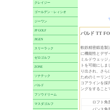
クレイジー
ゴールデン・レィシオ
ジーワン
JP GOLF
バルド TT F
JIGEN
軟鉄精密鍛造製
スリーラック
に機能性とデザ
ゼロゴルフ
ミルドウェッジ
トを可能にしま
ZONE
り出され、さら
ソナテック
ためのミーリン
コアラインを採
バルド
ングをすること
フソウドリーム
ロフト角
マスダゴルフ
バンス角