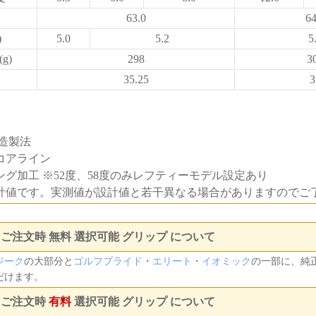
63.0
64
)
5.0
5.2
5
g)
298
3
35.25
3
鍛造製法
コアライン
グ加工 ※52度、58度のみレフティーモデル設定あり
計値です。実測値が設計値と若干異なる場合がありますのでご
ご注文時 無料 選択可能 グリップ について
ジーク
の大部分と
ゴルフプライド
・
エリート
・
イオミック
の一部に、純
だけます。
 ご注文時
有料
選択可能 グリップ について