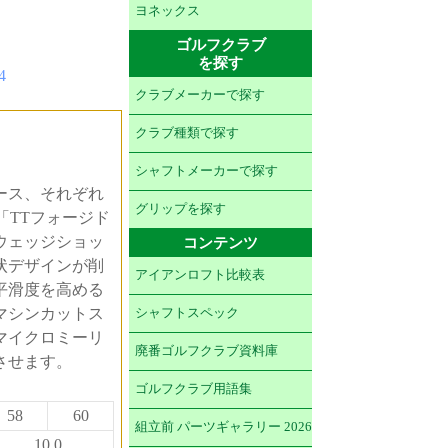
ヨネックス
ゴルフクラブ
を探す
4
クラブメーカーで探す
クラブ種類で探す
シャフトメーカーで探す
ース、それぞれ
グリップを探す
「TTフォージド
ウェッジショッ
コンテンツ
状デザインが削
アイアンロフト比較表
平滑度を高める
マシンカットス
シャフトスペック
マイクロミーリ
廃番ゴルフクラブ資料庫
させます。
ゴルフクラブ用語集
58
60
組立前 パーツギャラリー 2026
10.0