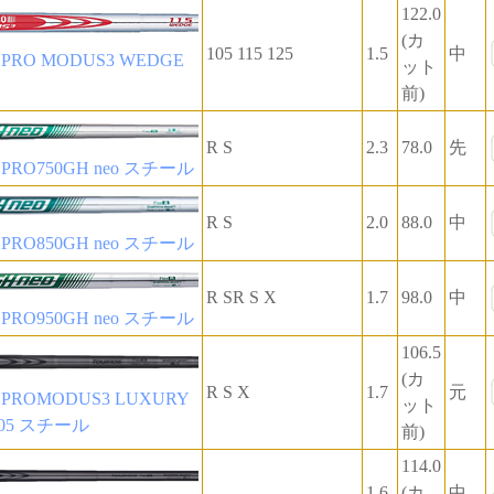
122.0
(カ
105 115 125
1.5
中
RO MODUS3 WEDGE
ット
前)
R S
2.3
78.0
先
RO750GH neo スチール
R S
2.0
88.0
中
RO850GH neo スチール
R SR S X
1.7
98.0
中
RO950GH neo スチール
106.5
(カ
R S X
1.7
元
ROMODUS3 LUXURY
ット
105 スチール
前)
114.0
1.6-
(カ
中