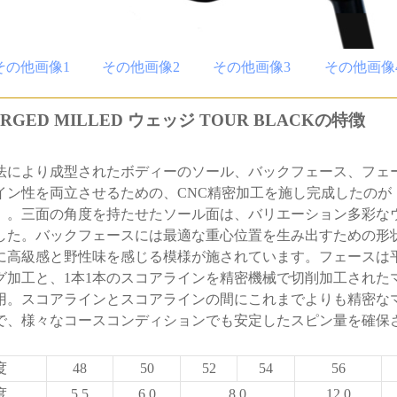
その他画像1
その他画像2
その他画像3
その他画像
ORGED MILLED ウェッジ TOUR BLACKの特徴
法により成型されたボディーのソール、バックフェース、フェ
イン性を両立させるための、CNC精密加工を施し完成したのが
」。三面の角度を持たせたソール面は、バリエーション多彩な
した。バックフェースには最適な重心位置を生み出すための形
に高級感と野性味を感じる模様が施されています。フェースは
グ加工と、1本1本のスコアラインを精密機械で切削加工された
用。スコアラインとスコアラインの間にこれまでよりも精密な
で、様々なコースコンディションでも安定したスピン量を確保
度
48
50
52
54
56
度
5.5
6.0
8.0
12.0