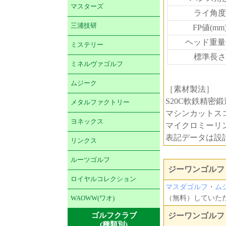
マスターズ
ライ角度
三浦技研
FP値(mm
ヘッド重量(
ミステリー
標準長さ
ミネルヴァゴルフ
ムジーク
［素材製法］
S20C軟鉄精密
メタルファクトリー
マシンカットス
ヨネックス
マイクロミーリン
表記データは設
リンクス
ルーツゴルフ
ジーワンゴルフ 
ロイヤルコレクション
マスダゴルフ
・
ム
（無料）していた
WAOWW(ワオ)
ゴルフクラブ
ジーワンゴルフ
(種類別)