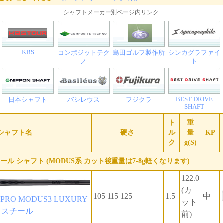
シャフトメーカー別ページ内リンク
KBS
コンポジットテク
島田ゴルフ製作所
シンカグラファイ
ノ
ト
BEST DRIVE
日本シャフト
バシレウス
フジクラ
SHAFT
ト
重
シャフト名
硬さ
ル
量
KP
ク
g(S)
ール シャフト (MODUS系 カット後重量は7-8g軽くなります)
122.0
(カ
105 115 125
1.5
中
RO MODUS3 LUXURY
ット
E スチール
前)