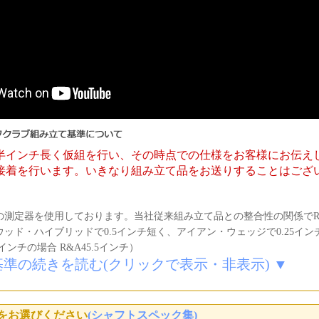
半インチ長く仮組を行い、その時点での仕様をお客様にお伝え
接着を行います。いきなり組み立て品をお送りすることはござ
の測定器を使用しております。当社従来組み立て品との整合性の関係でR
ッド・ハイブリッドで0.5インチ短く、アイアン・ウェッジで0.25イ
インチの場合 R&A45.5インチ）
基準の続きを読む(クリックで表示・非表示) ▼
をお選びください
(シャフトスペック集)