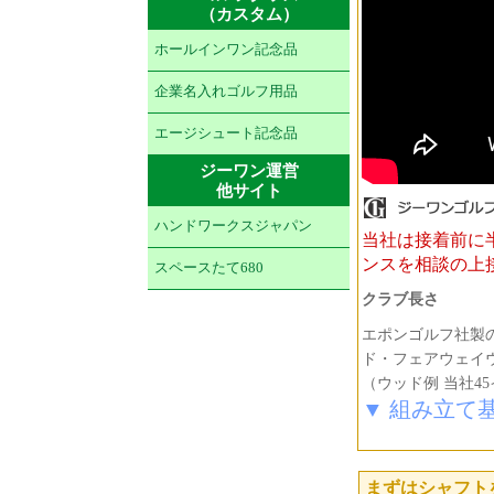
（カスタム）
ホールインワン記念品
企業名入れゴルフ用品
エージシュート記念品
ジーワン運営
他サイト
ハンドワークスジャパン
当社は接着前に
ンスを相談の上
スペースたて680
クラブ長さ
エポンゴルフ社製
ド・フェアウェイウ
（ウッド例 当社45
▼ 組み立て
まずはシャフト