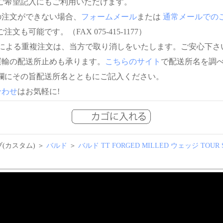
ご希望記入にもご利用いただけます。
の注文ができない場合、
フォームメール
または
通常メールでの
注文も可能です。（FAX 075-415-1177）
信による重複注文は、当方で取り消しをいたします。ご安心下さ
運輸の配送所止めも承ります。
こちらのサイト
で配送所名を調
欄にその旨配送所名とともにご記入ください。
合わせ
はお気軽に!
(カスタム) ＞
バルド
＞
バルド TT FORGED MILLED ウェッジ TOUR 