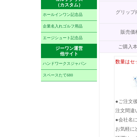
（カスタム）
グリップ
ホールインワン記念品
企業名入れゴルフ用品
販売価
エージシュート記念品
ご購入
ジーワン運営
他サイト
数量はセ
ハンドワークスジャパン
スペースたて680
●ご注文
注文間違
●会社名
お気軽に