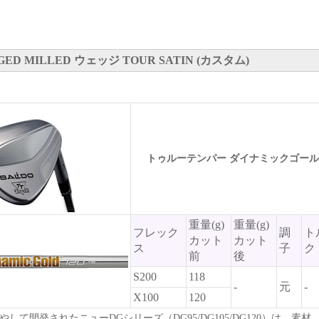
GED MILLED ウェッジ TOUR SATIN (カスタム)
トゥルーテンパー ダイナミックゴールド
重量(g)
重量(g)
フレック
調
ト
カット
カット
ス
子
ク
前
後
S200
118
-
元
-
X100
120
して開発されたニューDGシリーズ（DG95/DG105/DG120）は、素