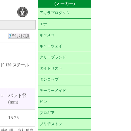
(メーカー)
アキラプロダクツ
エナ
キャスコ
キャロウェイ
クリーブランド
 120 スチール
タイトリスト
ダンロップ
テーラーメイド
ル
バット径
(mm)
ピン
プロギア
15.25
ブリヂストン
材、熱処理、当初独自