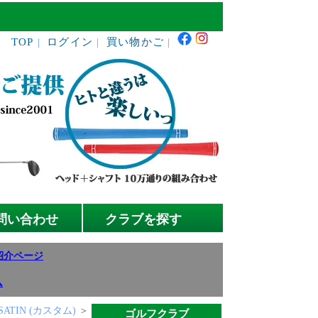
TOP
ログイン
買い物かご
｜
｜
｜
問い合わせ
クラブを探す
紹介ページ
ム
SATIN (カスタム)
＞
ゴルフクラブ