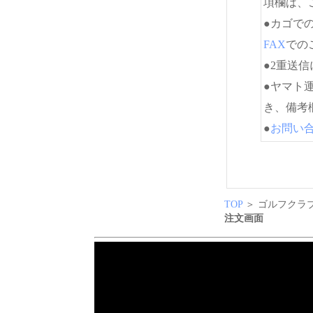
項欄は、
●カゴで
FAX
でのご
●2重送
●ヤマト
き、備考
●
お問い
TOP
＞ ゴルフクラブ
注文画面