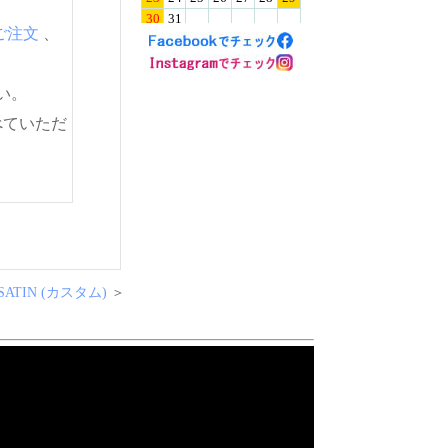
ご注文
、
い。
べていただ
SATIN (カスタム)
＞