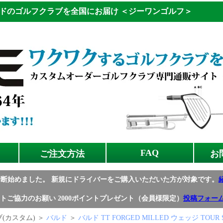
ドのゴルフクラブを全国にお届け
＜ジーワンゴルフ＞
FAQ
ご注文方法
お
診断始めました。
新規にドライバーをご購入いただいた方が対象です。
トご協力のお願い
2000ポイントプレゼント（会員様限定）
投稿フォー
(カスタム) ＞
バルド
＞
バルド TT FORGED MILLED ウェッジ TOUR 