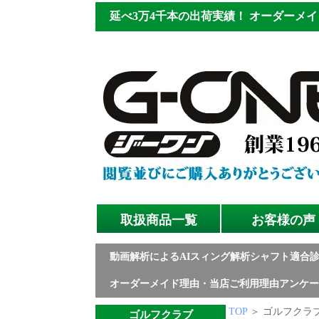
延べ3万4千本の出荷実績！
オーダーメイ
取扱商品一覧
お客様の声
動画解析によるAIスィング解析シャフト適合
オーダーメイド理由・当店ご利用理由アンケー
TOP
＞ ゴルフクラブ
ゴルフクラブ