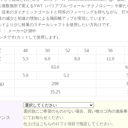
を複数個所で変えるVWT（バリアブル･ウォール･テクノロジー）や新た
、従来のダイナミックゴールドと同等のフィーリングを持ちながら、打
量の減少と初速の増加による飛距離アップが実現しています。
ルドより少し軽量のスチールシャフトを使用したい方向けです。
 ： メーカー計測中
7インチです(カットして使用します)。
度
48
50
52
54
56
度
5.5
6.0
8.0
12.0
63.0
6
5.0
5.2
g)
298
35.25
選択肢にご希望のものがない場合、買い物カゴ内の連絡事
ウンス
にてお知らせください
仕上げはごちらのロフト項目で指定してください。