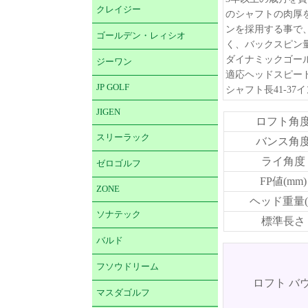
クレイジー
のシャフトの肉厚
ンを採用する事で
ゴールデン・レィシオ
く、バックスピン
ダイナミックゴー
ジーワン
適応ヘッドスピード
JP GOLF
シャフト長41-3
JIGEN
ロフト角
スリーラック
バンス角
ライ角度
ゼロゴルフ
FP値(mm)
ZONE
ヘッド重量(
ソナテック
標準長さ
バルド
フソウドリーム
ロフト バ
マスダゴルフ