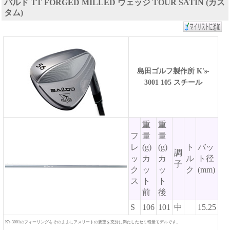
バルド TT FORGED MILLED ウェッジ TOUR SATIN (カス
タム)
島田ゴルフ製作所 K's-
3001 105 スチール
重
重
フ
量
量
レ
(g)
(g)
ト
バッ
調
ッ
カ
カ
ル
ト径
子
ク
ッ
ッ
ク
(mm)
ス
ト
ト
前
後
S
106
101
中
15.25
K's-3001のフィーリングをそのままにアスリートの要望を充分に満たしたセミ軽量モデルです。