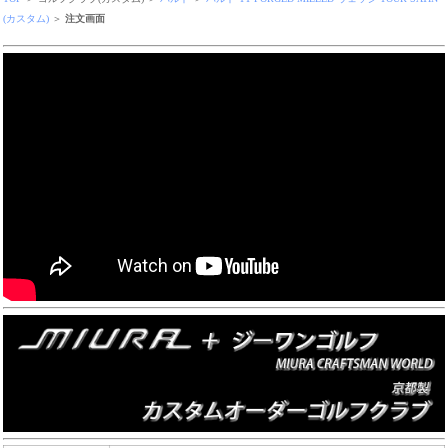
(カスタム)
＞
注文画面