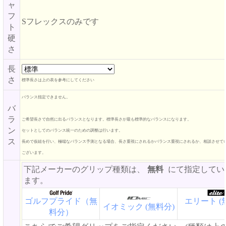
ャ
フ
Sフレックスのみです
ト
硬
さ
長
さ
標準長さは上の表を参考にしてください
バランス指定できません。
バ
ラ
ご希望長さで自然に出るバランスとなります。標準長さが最も標準的なバランスになります。
ン
セットとしてのバランス統一のための調整は行います。
ス
長めで仮組を行い、極端なバランス予測となる場合、長さ重視にされるかバランス重視にされるか、相談させて
ございます。
下記メーカーのグリップ種類は、
無料
にて指定してい
ます。
ゴルフプライド（無
エリート (
イオミック (無料分)
料分）