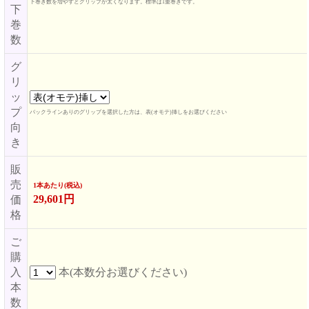
下巻き数を増やすとグリップが太くなります。標準は1重巻きです。
下
巻
数
グ
リ
ッ
プ
バックラインありのグリップを選択した方は、表(オモテ)挿しをお選びください
向
き
販
売
1本あたり(税込)
29,601円
価
格
ご
購
入
本(本数分お選びください)
本
数