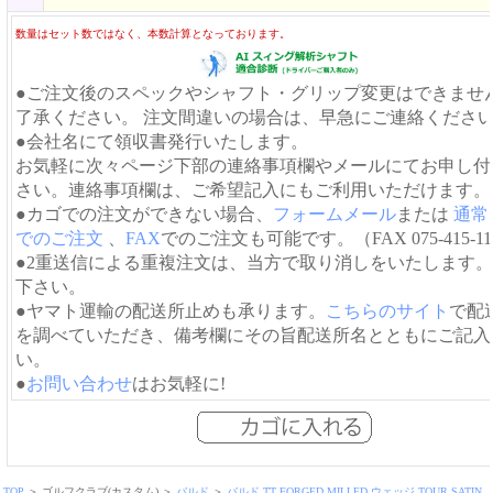
数量はセット数ではなく、本数計算となっております。
●ご注文後のスペックやシャフト・グリップ変更はできませ
了承ください。 注文間違いの場合は、早急にご連絡くださ
●会社名にて領収書発行いたします。
お気軽に次々ページ下部の連絡事項欄やメールにてお申し付
さい。連絡事項欄は、ご希望記入にもご利用いただけます。
●カゴでの注文ができない場合、
フォームメール
または
通常
でのご注文
、
FAX
でのご注文も可能です。（FAX 075-415-11
●2重送信による重複注文は、当方で取り消しをいたします
下さい。
●ヤマト運輸の配送所止めも承ります。
こちらのサイト
で配
を調べていただき、備考欄にその旨配送所名とともにご記入
い。
●
お問い合わせ
はお気軽に!
TOP
＞ ゴルフクラブ(カスタム) ＞
バルド
＞
バルド TT FORGED MILLED ウェッジ TOUR SATIN