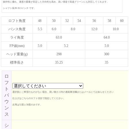
操作性に優れ、適度の重量が安定した方向性を高め、高い弾道で高速グリーンにも対応してくれます。
シャフト長39-35.5インチ です。
ロフト角度
48
50
52
54
56
58
60
バンス角度
5.5
6.0
8.0
12.0
10.0
ライ角度
63.0
64.0
FP値(mm)
5.0
5.2
5.0
ヘッド重量(g)
298
300
標準長さ
35.25
35
ロ
フ
ト
選択肢にご希望のものがない場合、買い物カゴ内の連絡事項欄またはメールにてお知らせください
バ
仕上げはごちらのロフト項目で指定してください。
ウ
左用は52度と58度のみです。
ン
ス
シ