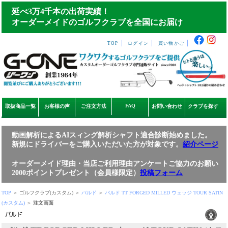
延べ3万4千本の出荷実績！
オーダーメイドのゴルフクラブを全国にお届け
｜
｜
｜
TOP
ログイン
買い物かご
FAQ
取扱商品一覧
お客様の声
ご注文方法
お問い合わせ
クラブを探す
動画解析によるAIスィング解析シャフト適合診断始めました。
新規にドライバーをご購入いただいた方が対象です。
紹介ページ
オーダーメイド理由・当店ご利用理由アンケートご協力のお願い
2000ポイントプレゼント（会員様限定）
投稿フォーム
TOP
＞ ゴルフクラブ(カスタム) ＞
バルド
＞
バルド TT FORGED MILLED ウェッジ TOUR SATIN
(カスタム)
＞
注文画面