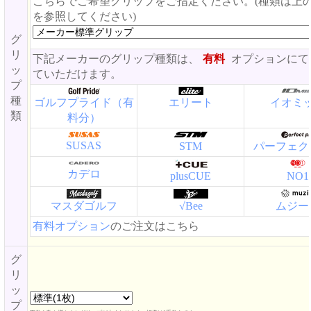
こちらでご希望グリップをご指定ください。(種類は上
を参照してください)
グ
リ
下記メーカーのグリップ種類は、
有料
オプションにて
ッ
ていただけます。
プ
種
ゴルフプライド（有
エリート
イオミ
類
料分）
SUSAS
STM
パーフェク
カデロ
plusCUE
NO1
マスダゴルフ
√Bee
ムジー
有料オプション
のご注文はこちら
グ
リ
ッ
プ