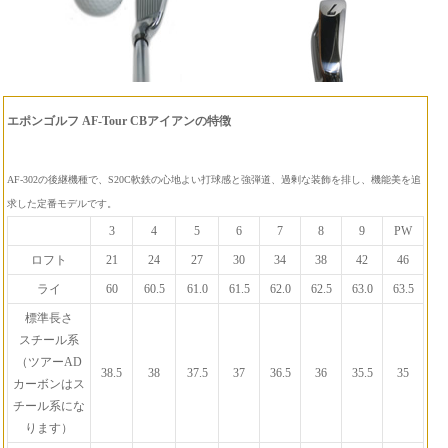
エポンゴルフ AF-Tour CBアイアンの特徴
AF-302の後継機種で、S20C軟鉄の心地よい打球感と強弾道、過剰な装飾を排し、機能美を追
求した定番モデルです。
3
4
5
6
7
8
9
PW
ロフト
21
24
27
30
34
38
42
46
ライ
60
60.5
61.0
61.5
62.0
62.5
63.0
63.5
標準長さ
スチール系
（ツアーAD
38.5
38
37.5
37
36.5
36
35.5
35
カーボンはス
チール系にな
ります）