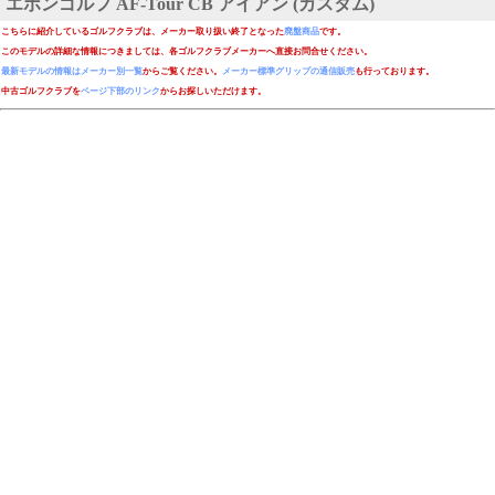
エポンゴルフ AF-Tour CB アイアン (カスタム)
こちらに紹介しているゴルフクラブは、メーカー取り扱い終了となった
廃盤商品
です。
このモデルの詳細な情報につきましては、各ゴルフクラブメーカーへ直接お問合せください。
最新モデルの情報はメーカー別一覧
からご覧ください。
メーカー標準グリップの通信販売
も行っております。
中古ゴルフクラブを
ページ下部のリンク
からお探しいただけます。