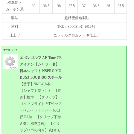
標準長さ
39
38.5
38
37.5
37
36.5
36
35.5
カーボン系
製法
超精密鍛造製法
材料
本体：S20C丸棒（軟鉄）
仕上げ
ニッケルクロムメッキ仕上げ
受注スペック
エポンゴルフ AF-Tour CB
アイアン【シャフト名】
日本シャフト NSPRO MO
DUS3 TOUR 105 スチール
【番手】5I-PW(6本)
【シャフト硬さ】S 【長
さ】標準 【グリップ】
ゴルフプライド VTM ツア
ーベルベットラバー 60口
径 BL無 【グリップ下巻
き数】標準(1枚) 【グリ
ップロゴの向き】表(オモ