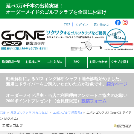
延べ3万4千本の出荷実績！
オーダーメイドのゴルフクラブを全国にお届け
｜
｜
｜
TOP
ログイン
買い物かご
FAQ
取扱商品一覧
お客様の声
ご注文方法
お問い合わせ
クラブを探す
動画解析によるAIスィング解析シャフト適合診断始めました。
新規にドライバーをご購入いただいた方が対象です。
紹介ページ
オーダーメイド理由・当店ご利用理由アンケートご協力のお願い
2000ポイントプレゼント（会員様限定）
投稿フォーム
TOP
＞
廃盤ゴルフクラブ(カスタム)
＞
エポンゴルフ(廃盤品)
＞
エポンゴルフ AF-Tour CB アイア
ン (カスタム)