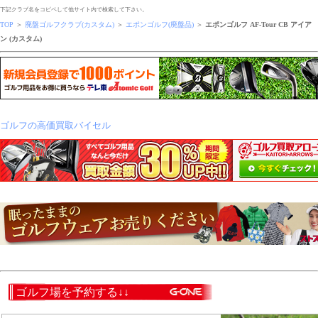
下記クラブ名をコピペして他サイト内で検索して下さい。
TOP
＞
廃盤ゴルフクラブ(カスタム)
＞
エポンゴルフ(廃盤品)
＞
エポンゴルフ AF-Tour CB アイア
ン (カスタム)
ゴルフの高価買取バイセル
ゴルフ場を予約する↓↓