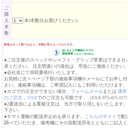
ご
購
入
本(本数分お選びください)
本
数
数量はセット数ではなく、本数計算となっております。
●ご注文後のスペックやシャフト・グリップ変更はできませ
承ください。 注文間違いの場合は、早急にご連絡ください
●会社名にて領収書発行いたします。
お気軽に次々ページ下部の連絡事項欄やメールにてお申し付
さい。連絡事項欄は、ご希望記入にもご利用いただけます。
●カゴでの注文ができない場合、
フォームメール
または
通常
のご注文
、
FAX
でのご注文も可能です。（FAX 075-415-117
●2重送信による重複注文は、当方で取り消しをいたします
下さい。
●ヤマト運輸の配送所止めも承ります。
こちらのサイト
で配
調べていただき、備考欄にその旨配送所名とともにご記入く