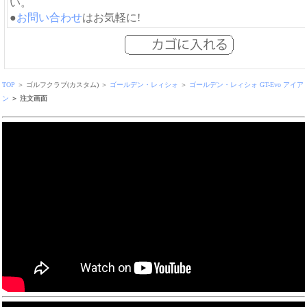
い。
●
お問い合わせ
はお気軽に!
TOP
＞ ゴルフクラブ(カスタム) ＞
ゴールデン・レィシォ
＞
ゴールデン・レィシォ GT-Evo アイア
ン
＞ 注文画面