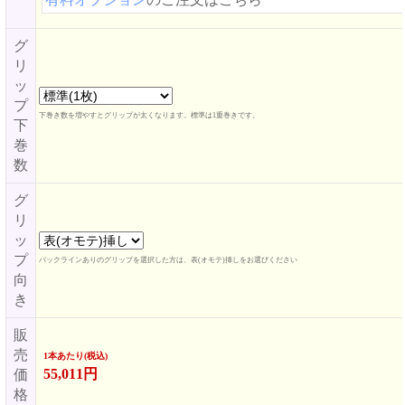
グ
リ
ッ
プ
下巻き数を増やすとグリップが太くなります。標準は1重巻きです。
下
巻
数
グ
リ
ッ
プ
バックラインありのグリップを選択した方は、表(オモテ)挿しをお選びください
向
き
販
売
1本あたり(税込)
55,011円
価
格