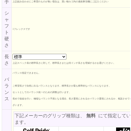
手
上記組み合わせにご希望のものが無い場合は、買い物カゴ内の連絡事項欄にご記入ください
シ
ャ
フ
1フレックスです
ト
硬
さ
長
さ
上記スペック表の標準長さに対して、標準長さまたは何インチ長さを増減するかお選びください。
バランス指定できません。
バ
ラ
ご希望長さで自然に出るバランスとなります。標準長さが最も標準的なバランスになります。
ン
セットとしてのバランス統一のための調整は行います。
ス
長めで仮組を行い、極端なバランス予測となる場合、長さ重視にされるかバランス重視にされるか、相談させて
ざいます。
下記メーカーのグリップ種類は、
無料
にて指定してい
ます。