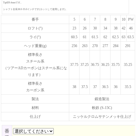
Tip径9.4mmです。
シャフト全長38.0-35.0インチです(カットして使用します)。
番手
5
6
7
8
9
10
PW
ロフト(°)
23
26
30
34
38
42
46
ライ(°)
60.5
61
61.5
62
62.5
63
63.5
ヘッド重量(g)
256
263
270
277
284
291
標準長さ
スチール系
37.75
37.25
36.75
36.25
35.75
35.25
（ツアーADカーボンはスチール系にな
ります）
標準長さ
38
37.5
37
36.5
36
35.5
カーボン系
製法
鍛造製法
材料
軟鉄 (S-15C)
仕上げ
ニッケルクロムサテンメッキ仕上げ
番