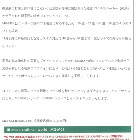
徹底的に打感と操作性にこだわり三浦技研専用に製鉄された純度 99.3％の Pure Iron（純鉄）
が使用された新意匠の鍛造ウエッジヘッド です。
MG-M01 はユーザーの多ロフト要望に対応するため、50 度・52 度・56 度・58 度の４つのロ
フトを設定。
11月以降に対応開始となるカスタム対応で 48 度から 60 度まで 1 度ピッチでの対応も可能と
なります。
高重心化＆操作性の両面をブラッシュアップさせた MIURA 独自のフォローバック形状と三
浦技研初となる彫刻スコアラインにより、心地よい打感とともに高いスピン性能といかなる
ライからでもボールをコントロールできる操作性を実現してくれます。
ロフトごとに最適なソール形状とソール幅を持たせ、小さすぎず大きすぎないヘッドサイズ
により、MB5000 シリーズ、CB1000 シリーズともベストマッチいたします。
MCI SOLID/MILD 105 推奨税込価格 35,640 円）