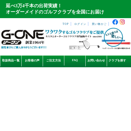
延べ3万4千本の出荷実績！
オーダーメイドのゴルフクラブを全国にお届け
｜
｜
｜
TOP
ログイン
買い物かご
FAQ
取扱商品一覧
お客様の声
ご注文方法
お問い合わせ
クラブを探す