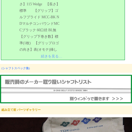
さ】115 Wedge 【長さ】
標準 【グリップ】ゴ
ルフプライド MCC-BK N
DマルチコンパウンドMC
Cブラック 60口径 BL無
【グリップ下巻き数】標
準(1枚) 【グリップロゴ
の向き】表(オモテ)挿し
続きを見る…
(シャフトスペック集)
組み立て前 パーツギャラリー