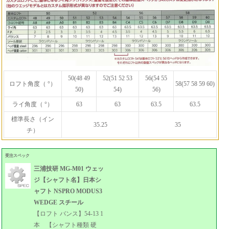
50(48 49
52(51 52 53
56(54 55
ロフト角度（ °）
58(57 58 59 60)
50)
54)
56)
ライ角度（ °）
63
63
63.5
63.5
標準長さ（イン
35.25
35
チ）
受注スペック
三浦技研 MG-M01 ウェッ
ジ【シャフト名】日本シ
ャフト NSPRO MODUS3
WEDGE スチール
【ロフト バンス】54-13 1
本 【シャフト種類 硬