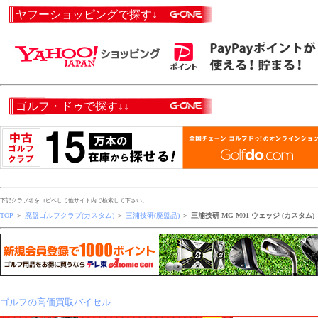
ヤフーショッピングで探す↓
ゴルフ・ドゥで探す↓↓
下記クラブ名をコピペして他サイト内で検索して下さい。
TOP
＞
廃盤ゴルフクラブ(カスタム)
＞
三浦技研(廃盤品)
＞
三浦技研 MG-M01 ウェッジ (カスタム)
ゴルフの高価買取バイセル