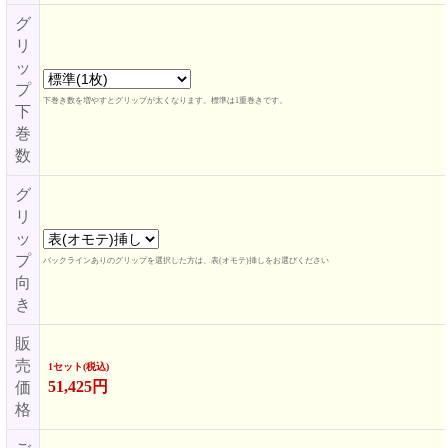
グ
リ
ッ
プ
下巻き数を増やすとグリップが太くなります。標準は1重巻きです。
下
巻
数
グ
リ
ッ
プ
バックラインありのグリップを選択した方は、表(オモテ)挿しをお選びください
向
き
販
売
1セット(税込)
51,425円
価
格