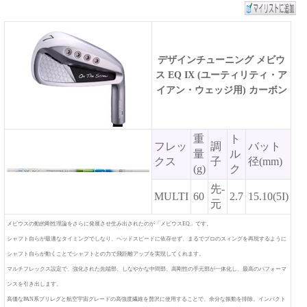
デザインチューニング メビウ
ス EQ IX (ユーティリティ・ア
イアン・ウェッジ用) カーボン
重
ト
フレッ
調
バット
量
ル
クス
子
径(mm)
(g)
ク
先-
MULTI
60
2.7
15.10(5I)
元
メビウスの動的剛性理論をさらに発展させ生み出されたのが「メビウスEQ」です。
シャフト自らが最適なタイミングでしなり、ヘッドスピードに依存せず、まるでプロのスィングを再現するように
シャフト自らが動くことでシャフトとの力で飛距離アップを実現してくれます。
マルチフレックス設定で、強化された先端部、しなやかな中間部、高剛性の手元部が一体化し、最高のパフォーマ
ンスを引き出します。
高価なPAN系プリレグと航空宇宙グレードの高強度繊維を贅沢に使用することで、余分な振動を排除。インパクト