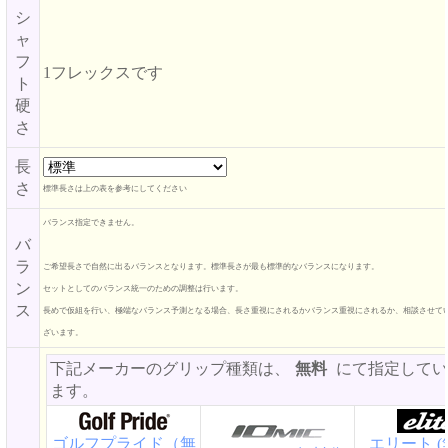
シ
ャ
フ
1フレックスです
ト
硬
さ
長
さ
標準長さは上の表を参考にしてください
バランス指定できません。
バ
ラ
ご希望長さで自然に出るバランスとなります。標準長さが最も標準的なバランスになります。
ン
セットとしてのバランス統一のための調整は行います。
ス
長めで仮組を行い、極端なバランス予測となる場合、長さ重視にされるかバランス重視にされるか、相談させて
ざいます。
下記メーカーのグリップ種類は、
無料
にて指定してい
ます。
ゴルフプライド（無
エリート (