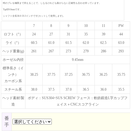
時のブレを極限まで抑えることで、しなるけれども曲がらない正確性も合わせ持っています。
Tip径9.0mmです。
シャフト全長38.0-35.5インチです(カットして使用します)。
7
8
9
10
11
PW
ロフト（°）
24
27
31
35
39
44
ライ（°）
60.5
61.0
61.5
62.0
62.5
63.0
ヘッド重量(g)
261
267
273
279
286
293
ホーゼル内径
9.45mm
標準長さ（イ
ンチ）
38.25
37.75
37.25
36.75
36.25
35.75
カーボン系
スチール系
38.0
37.5
37.0
36.5
36.0
35.5
ヘッド素材/製
ボディ：SUS304+SUS SCREW フェース：軟鉄鍛造L字カップフ
造
ェイス＋CNCスコアライン
番
手