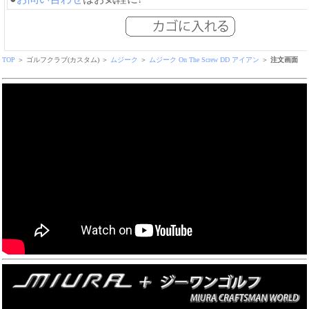
TOP
＞ ゴルフクラブ(カスタム) ＞
ムジーク
＞
ムジーク On The Screw DD アイアン
＞
注文画面