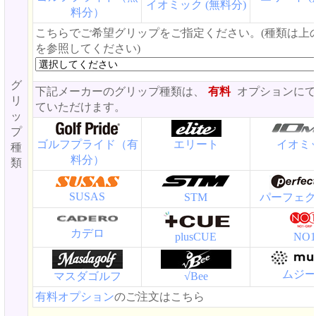
イオミック (無料分)
料分）
こちらでご希望グリップをご指定ください。(種類は上
を参照してください)
グ
下記メーカーのグリップ種類は、
有料
オプションにて
リ
ていただけます。
ッ
プ
ゴルフプライド（有
エリート
イオミ
種
料分）
類
SUSAS
STM
パーフェク
カデロ
plusCUE
NO1
ムジー
マスダゴルフ
√Bee
有料オプション
のご注文はこちら