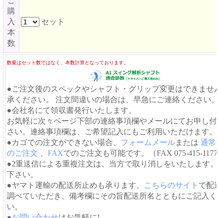
ご
購
入
セット
本
数
数量はセット数ではなく、本数計算となっております。
●ご注文後のスペックやシャフト・グリップ変更はできませ
承ください。 注文間違いの場合は、早急にご連絡ください
●会社名にて領収書発行いたします。
お気軽に次々ページ下部の連絡事項欄やメールにてお申し付
さい。連絡事項欄は、ご希望記入にもご利用いただけます。
●カゴでの注文ができない場合、
フォームメール
または
通常
のご注文
、
FAX
でのご注文も可能です。（FAX 075-415-117
●2重送信による重複注文は、当方で取り消しをいたします
下さい。
●ヤマト運輸の配送所止めも承ります。
こちらのサイト
で配
調べていただき、備考欄にその旨配送所名とともにご記入く
い。
●
お問い合わせ
はお気軽に!