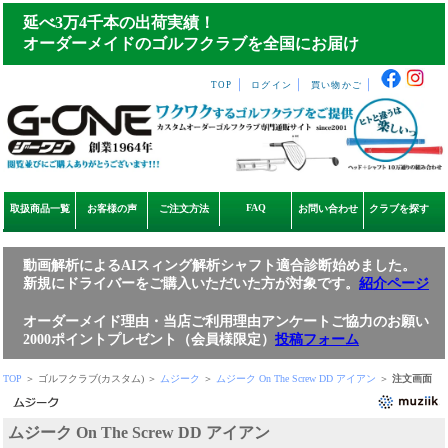
延べ3万4千本の出荷実績！
オーダーメイドのゴルフクラブを全国にお届け
｜
｜
｜
TOP
ログイン
買い物かご
FAQ
取扱商品一覧
お客様の声
ご注文方法
お問い合わせ
クラブを探す
動画解析によるAIスィング解析シャフト適合診断始めました。
新規にドライバーをご購入いただいた方が対象です。
紹介ページ
オーダーメイド理由・当店ご利用理由アンケートご協力のお願い
2000ポイントプレゼント（会員様限定）
投稿フォーム
TOP
＞ ゴルフクラブ(カスタム) ＞
ムジーク
＞
ムジーク On The Screw DD アイアン
＞
注文画面
ムジーク On The Screw DD アイアン