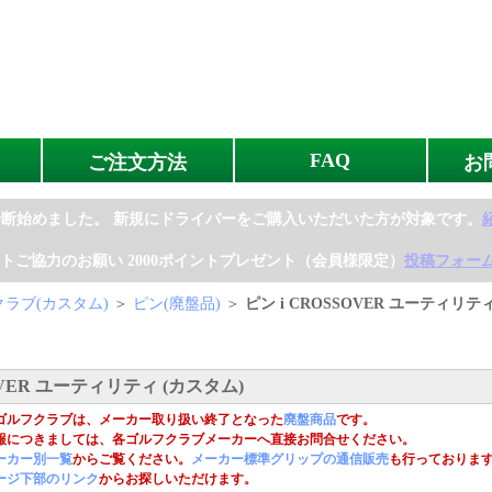
FAQ
ご注文方法
お
診断始めました。
新規にドライバーをご購入いただいた方が対象です。
トご協力のお願い
2000ポイントプレゼント（会員様限定）
投稿フォー
ラブ(カスタム)
＞
ピン(廃盤品)
＞
ピン i CROSSOVER ユーティリテ
OVER ユーティリティ (カスタム)
ゴルフクラブは、メーカー取り扱い終了となった
廃盤商品
です。
報につきましては、各ゴルフクラブメーカーへ直接お問合せください。
ーカー別一覧
からご覧ください。
メーカー標準グリップの通信販売
も行っておりま
ージ下部のリンク
からお探しいただけます。