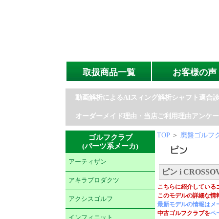
取扱商品一覧
お客様の声
動画解析によるAIスィング解析シャフト適合
オーダーメイド理由・当店ご利用理由アンケー
TOP
＞
廃盤ゴルフク
ゴルフクラブ
(パーツ系メーカ)
アーティザン
ピン i CROSS
アキラプロダクツ
こちらに紹介している
このモデルの詳細な情
アクシスゴルフ
最新モデルの情報はメ
中古ゴルフクラブを
ペ
インフィニット