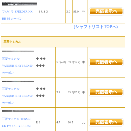
フジクラ SPEEDER NX
SR S X
3.0
95.0
中
HB 95 カーボン
(シャフトリストTOPへ)
三菱ケミカル
三菱ケミカル
◆ ◆◆
5.0(4.8)
53.8(55.7)
中
VANQUISH HYBRID 50
◆◆◆
カーボン
三菱ケミカル
◆ ◆◆
3.7
65.3(67.7)
中
VANQUISH HYBRID 60
◆◆◆
カーボン
三菱ケミカル TENSEI
R S
4.7
60.5
元
CK Pro 1K HYBRID 60