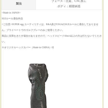
フェース：圧延、CNC加工
製法
ボディ：精密鋳造
<Made in JAPAN>
SLEルール適合外品
<ご注意>SUPER egg ユーティリティは、R&A及びUSGAのSLEルールに適合しておりませ
ん。プライベートでのゴルフプレーのみご使用ください。
商品に支障をきたす場合がありますので、ヘッドスピード43m/s以上の方は打たないでくださ
い。
※オリジナルヘッドカバー（Made in CHINA）付