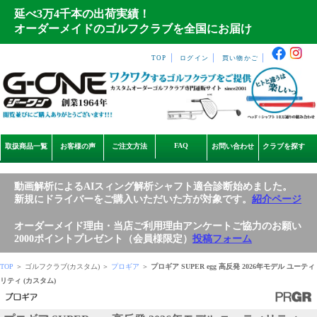
延べ3万4千本の出荷実績！
オーダーメイドのゴルフクラブを全国にお届け
｜
｜
｜
TOP
ログイン
買い物かご
FAQ
取扱商品一覧
お客様の声
ご注文方法
お問い合わせ
クラブを探す
動画解析によるAIスィング解析シャフト適合診断始めました。
新規にドライバーをご購入いただいた方が対象です。
紹介ページ
オーダーメイド理由・当店ご利用理由アンケートご協力のお願い
2000ポイントプレゼント（会員様限定）
投稿フォーム
TOP
＞ ゴルフクラブ(カスタム) ＞
プロギア
＞
プロギア SUPER egg 高反発 2026年モデル ユーティ
リティ (カスタム)