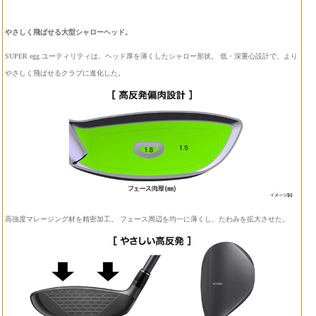
やさしく飛ばせる大型シャローヘッド。
SUPER egg ユーティリティは、ヘッド厚を薄くしたシャロー形状。 低・深重心設計で、より
やさしく飛ばせるクラブに進化した。
高強度マレージング材を精密加工。 フェース周辺を均一に薄くし、たわみを拡大させた。