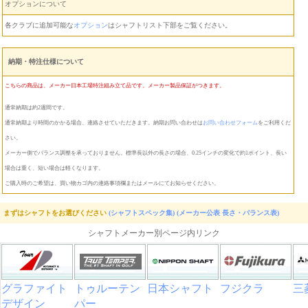
オプションについて
各クラブに追加可能な
オプション
はシャフトリスト下部をご覧ください。
納期・特注仕様について
こちらの商品は、メーカー日本工場特注組み立て品です。メーカー製品保証がつきます。
通常納期は約2週間です。
通常納期より時間のかかる場合、連絡させていただきます。納期お問い合わせは
お問い合わせフォーム
をご利用くだ
さい。
メーカー側でバランス調整を承っておりません。標準長以外の長さの場合、0.25インチの変化で約1ポイント、長い
場合は重く、短い場合は軽くなります。
ご購入時のご希望は、買い物カゴ内の連絡事項欄またはメールにてお知らせください。
まずはシャフトをお選びください
(シャフトスペック集)
(メーカー公表 長さ・バランス表)
シャフトメーカー別ページ内リンク
グラファイト
トゥルーテン
日本シャフト
フジクラ
三
デザイン
パー