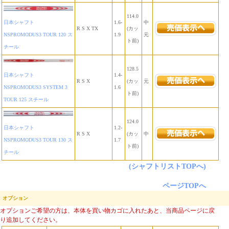
114.0
日本シャフト
1.6-
中
R S X TX
(カッ
NSPROMODUS3 TOUR 120 ス
1.9
元
ト前)
チール
128.5
日本シャフト
1.4-
R S X
(カッ
元
NSPROMODUS3 SYSTEM 3
1.6
ト前)
TOUR 125 スチール
124.0
日本シャフト
1.2-
R S X
(カッ
中
NSPROMODUS3 TOUR 130 ス
1.7
ト前)
チール
(シャフトリストTOPへ)
ページTOPへ
オプション
オプションご希望の方は、本体を買い物カゴに入れたあと、当商品ページに戻
り追加してください。