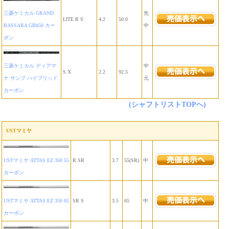
三菱ケミカル GRAND
先
LITE R S
4.2
50.0
BASSARA GBh50 カー
中
ボン
三菱ケミカル ディアマ
中
S X
2.2
92.5
ナ サンプ ハイブリッド
元
カーボン
(シャフトリストTOPへ)
USTマミヤ
USTマミヤ ATTAS EZ 350 55
R SR
3.7
55(SR)
中
カーボン
USTマミヤ ATTAS EZ 350 65
SR S
3.5
65
中
カーボン