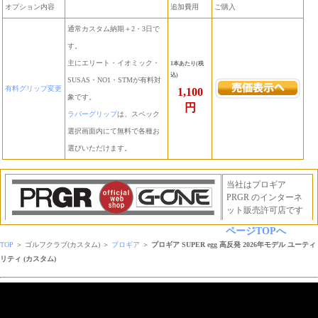
オプション内容
追加費用
ご購入
通常カスタム納期＋2・3日で
す。
主にエリート・イオミック・
1本あたり(税
込)
SUSAS・NO1・STMが有料対
有料グリップ変更
1,100
象です。
円
ラバーグリップ
は、スペック
選択画面内にて無料で各種お
選びいただけます。
当社はプロギア
PRGR のインターネ
ット販売許可店です
ページTOPへ
TOP
＞ ゴルフクラブ(カスタム) ＞
プロギア
＞
プロギア SUPER egg 高反発 2026年モデル ユーティ
リティ (カスタム)