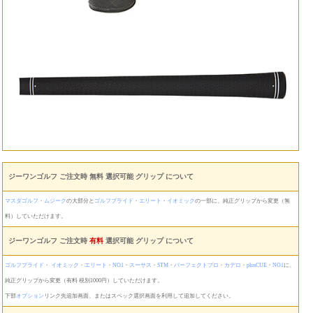
ジーワンゴルフ ご注文時 無料 選択可能 グリップ について
マスダゴルフ
・
ムジーク
の大部分と
ゴルフプライド
・
エリート
・
イオミック
の一部に、純正グリップから変更（無
料）していただけます。
ジーワンゴルフ ご注文時
有料
選択可能 グリップ について
ゴルフプライド
・
イオミック
・
エリート
・
NO1
・
スーサス
・
STM
・
パーフェクトプロ
・
カデロ
・
plusCUE
・
NO1
に、
純正グリップから変更（有料 税別1000円）していただけます。
下部
オプション
リンク先追加画面、またはスペック選択画面を利用して追加してください。