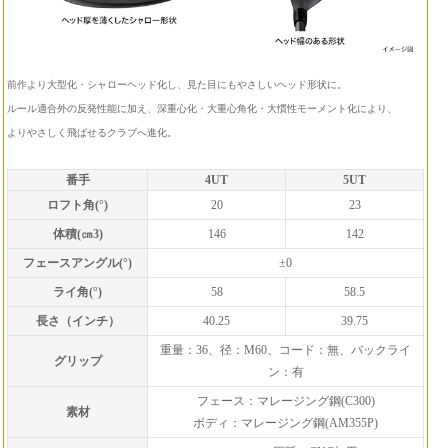
前作より大型化・シャローヘッド化し、見た目にもやさしいヘッド形状に。
ルール適合外の反発性能に加え、深重心化・大重心角化・大慣性モーメント化により、
よりやさしく飛ばせるクラブへ進化。
番手
4UT
5UT
ロフト角(°)
20
23
体積(㎝3)
146
142
フェースアングル(°)
±0
ライ角(°)
58
58.5
長さ（インチ）
40.25
39.75
重量：36、径：M60、コード：無、バックライ
グリップ
ン：有
フェース：マレージング鋼(C300)
素材
ボディ：マレージング鋼(AM355P)