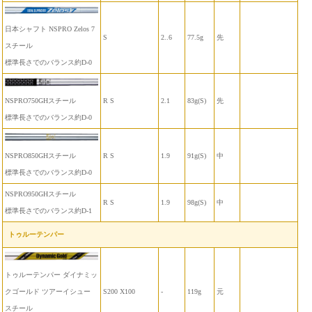
日本シャフト NSPRO Zelos 7
S
2..6
77.5g
先
スチール
標準長さでのバランス約D-0
NSPRO750GHスチール
R S
2.1
83g(S)
先
標準長さでのバランス約D-0
NSPRO850GHスチール
R S
1.9
91g(S)
中
標準長さでのバランス約D-0
NSPRO950GHスチール
R S
1.9
98g(S)
中
標準長さでのバランス約D-1
トゥルーテンパー
トゥルーテンパー ダイナミッ
クゴールド ツアーイシュー
S200 X100
-
119g
元
スチール