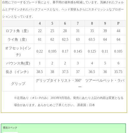
自然にフローするブレード長により、番手間の違和感を軽減しています。洗練されたフォル
ムとデザインされたバックフェースとなり、ヘッド形状もさらにスタイリッシュなプロポー
ションとなっています。
4
5
6
7
8
9
P
ロフト角（度）
22
25
28
31
35
39
44
ライ角（度）
61
62
62.5
63
63.5
64
64
オフセット(イン
0.22
0.195
0.17
0.145
0.125
0.11
0.105
チ)
バウンス角(度)
1
2
2
3
4
5
6
長さ（インチ）
38.5
38
37.5
37
36.5
36
35.75
グリップタイトリスト・360° ツアーベルベット・ラバ
グリップ
ー
※左用あり（＃5～Pのみ）
2013年9月現在。発売にあたり上記の内容は変更となる
場合があります。あらかじめご了承ください。
原産国：日本
受注スペック