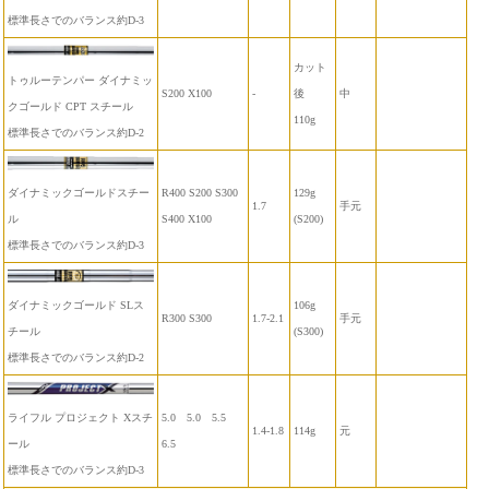
標準長さでのバランス約D-3
カット
トゥルーテンパー ダイナミッ
S200 X100
-
後
中
クゴールド CPT スチール
110g
標準長さでのバランス約D-2
ダイナミックゴールドスチー
R400 S200 S300
129g
1.7
手元
ル
S400 X100
(S200)
標準長さでのバランス約D-3
ダイナミックゴールド SLス
106g
R300 S300
1.7-2.1
手元
チール
(S300)
標準長さでのバランス約D-2
ライフル プロジェクト Xスチ
5.0 5.0 5.5
1.4-1.8
114g
元
ール
6.5
標準長さでのバランス約D-3