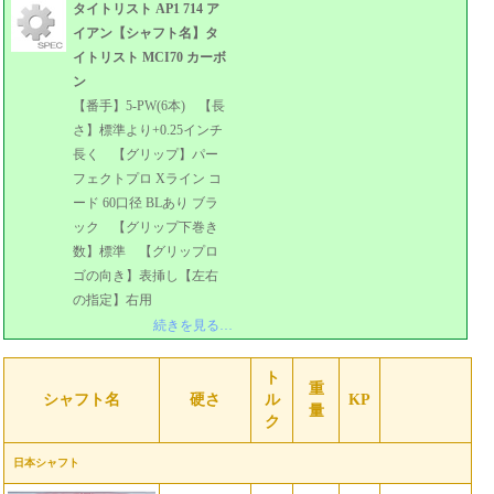
タイトリスト AP1 714 ア
イアン【シャフト名】タ
イトリスト MCI70 カーボ
ン
【番手】5-PW(6本) 【長
さ】標準より+0.25インチ
長く 【グリップ】パー
フェクトプロ Xライン コ
ード 60口径 BLあり ブラ
ック 【グリップ下巻き
数】標準 【グリップロ
ゴの向き】表挿し【左右
の指定】右用
続きを見る…
ト
重
シャフト名
硬さ
ル
KP
量
ク
日本シャフト