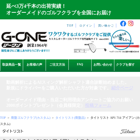
延べ3万4千本の出荷実績！
オーダーメイドのゴルフクラブを全国にお届け
｜
｜
｜
TOP
ログイン
買い物かご
FAQ
取扱商品一覧
お客様の声
ご注文方法
お問い合わせ
クラブを探す
動画解析によるAIスィング解析シャフト適合診断始めました。
新規にドライバーをご購入いただいた方が対象です。
紹介ページ
オーダーメイド理由・当店ご利用理由アンケートご協力のお願い
2000ポイントプレゼント（会員様限定）
投稿フォーム
TOP
＞
廃盤ゴルフクラブ(カスタム)
＞
タイトリスト(廃盤品)
＞
タイトリスト AP1 714 アイアン (カ
スタム)