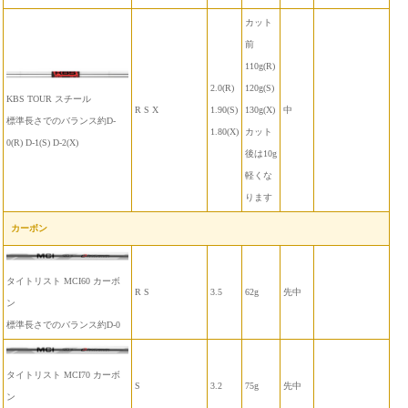
カット
前
110g(R)
2.0(R)
120g(S)
KBS TOUR スチール
R S X
1.90(S)
130g(X)
中
標準長さでのバランス約D-
1.80(X)
カット
0(R) D-1(S) D-2(X)
後は10g
軽くな
ります
カーボン
タイトリスト MCI60 カーボ
R S
3.5
62g
先中
ン
標準長さでのバランス約D-0
タイトリスト MCI70 カーボ
S
3.2
75g
先中
ン