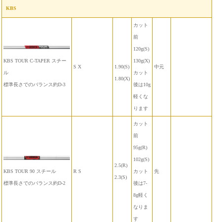
KBS
カット
前
120g(S)
KBS TOUR C-TAPER スチー
130g(X)
S X
1.90(S)
中元
ル
カット
1.80(X)
標準長さでのバランス約D-3
後は10g
軽くな
ります
カット
前
95g(R)
102g(S)
2.5(R)
KBS TOUR 90 スチール
R S
カット
先
2.3(S)
標準長さでのバランス約D-2
後は7-
8g軽く
なりま
す