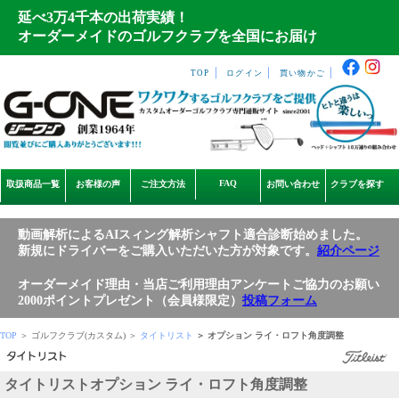
延べ3万4千本の出荷実績！
オーダーメイドのゴルフクラブを全国にお届け
｜
｜
｜
TOP
ログイン
買い物かご
FAQ
取扱商品一覧
お客様の声
ご注文方法
お問い合わせ
クラブを探す
動画解析によるAIスィング解析シャフト適合診断始めました。
新規にドライバーをご購入いただいた方が対象です。
紹介ページ
オーダーメイド理由・当店ご利用理由アンケートご協力のお願い
2000ポイントプレゼント（会員様限定）
投稿フォーム
TOP
＞ ゴルフクラブ(カスタム) ＞
タイトリスト
＞ オプション ライ・ロフト角度調整
タイトリストオプション ライ・ロフト角度調整