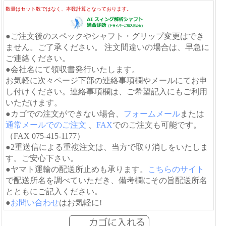
数量はセット数ではなく、本数計算となっております。
●ご注文後のスペックやシャフト・グリップ変更はでき
ません。ご了承ください。 注文間違いの場合は、早急に
ご連絡ください。
●会社名にて領収書発行いたします。
お気軽に次々ページ下部の連絡事項欄やメールにてお申
し付けください。連絡事項欄は、ご希望記入にもご利用
いただけます。
●カゴでの注文ができない場合、
フォームメール
または
通常メールでのご注文
、
FAX
でのご注文も可能です。
（FAX 075-415-1177）
●2重送信による重複注文は、当方で取り消しをいたしま
す。ご安心下さい。
●ヤマト運輸の配送所止めも承ります。
こちらのサイト
で配送所名を調べていただき、備考欄にその旨配送所名
とともにご記入ください。
●
お問い合わせ
はお気軽に!