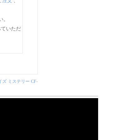
ご注文
、
い。
べていただ
ズ ミステリー CF-