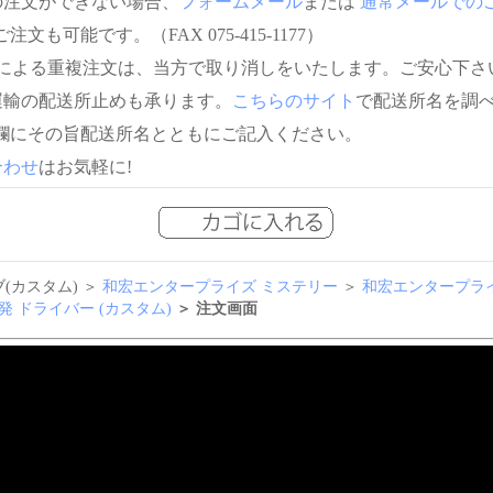
の注文ができない場合、
フォームメール
または
通常メールでの
注文も可能です。（FAX 075-415-1177）
信による重複注文は、当方で取り消しをいたします。ご安心下さ
運輸の配送所止めも承ります。
こちらのサイト
で配送所名を調
欄にその旨配送所名とともにご記入ください。
合わせ
はお気軽に!
(カスタム) ＞
和宏エンタープライズ ミステリー
＞
和宏エンタープライ
 高反発 ドライバー (カスタム)
＞ 注文画面