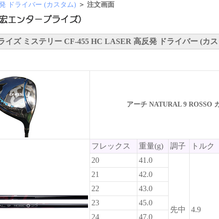
 高反発 ドライバー (カスタム)
＞ 注文画面
ズ ミステリー CF-455 HC LASER 高反発 ドライバー (カス
アーチ NATURAL 9 ROSSO
フレックス
重量(g)
調子
トルク
20
41.0
21
42.0
22
43.0
23
45.0
先中
4.9
24
47.0