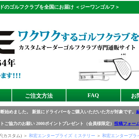
ドのゴルフクラブを全国にお届け
＜ジーワンゴルフ＞
FAQ
ご注文方法
お
診断始めました。
新規にドライバーをご購入いただいた方が対象です。
トご協力のお願い
2000ポイントプレゼント（会員様限定）
投稿フォー
(カスタム) ＞
和宏エンタープライズ ミステリー
＞
和宏エンタープライ