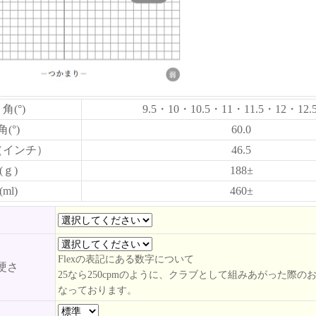
角(°)
9.5・10・10.5・11・11.5・12・12.
(°)
60.0
（インチ）
46.5
(ｇ)
188±
ml)
460±
ト
Flexの表記にある数字について
硬さ
25なら250cpmのように、クラブとして組みあがった際の
なっております。