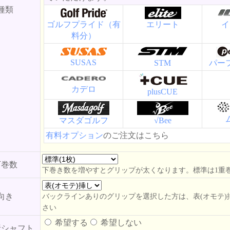
種類
ゴルフプライド（有
エリート
イ
料分）
SUSAS
STM
パー
カデロ
plusCUE
マスダゴルフ
√Bee
有料オプション
のご注文はこちら
下巻数
下巻き数を増やすとグリップが太くなります。標準は1重
向き
バックラインありのグリップを選択した方は、表(オモテ)
さい
希望する
希望しない
析シャフト