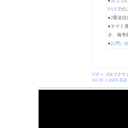
●カゴで
FAX
でのご
●2重送
●ヤマト
き、備考
●
お問い
TOP
＞ ゴルフクラブ
455 HC LASER