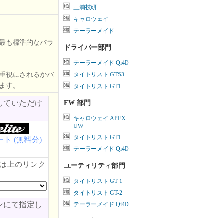
三浦技研
キャロウェイ
テーラーメイド
最も標準的なバラ
ドライバー部門
テーラーメイド Qi4D
重視にされるかバ
タイトリスト GTS3
ます。
タイトリスト GT1
していただけ
FW 部門
キャロウェイ APEX
UW
タイトリスト GT1
ト (無料分)
テーラーメイド Qi4D
類は上のリンク
ユーティリティ部門
タイトリスト GT-1
タイトリスト GT-2
ンにて指定し
テーラーメイド Qi4D