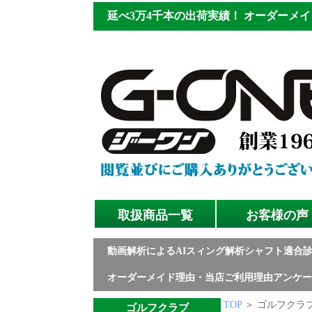
延べ3万4千本の出荷実績！
オーダーメイ
取扱商品一覧
お客様の声
動画解析によるAIスィング解析シャフト適合
オーダーメイド理由・当店ご利用理由アンケー
TOP
＞ ゴルフクラブ
ゴルフクラブ