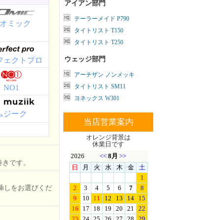
アイアン部門
テーラーメイド P790
オミック
タイトリスト T150
タイトリスト T250
ウェッジ部門
フェクトプロ
アーチザン ノンメッキ
タイトリスト SM11
NO1
ヨネックス W301
ムジーク
当店営業案内
オレンジ背景は
休業日です
巻きです。
挿しをお選びくだ