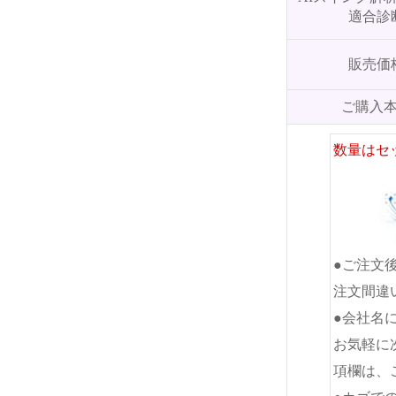
適合診
販売価
ご購入
数量はセ
●ご注文
注文間違
●会社名
お気軽に
項欄は、