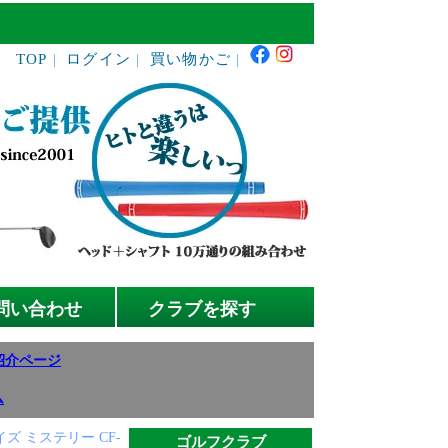
TOP
ログイン
買い物かご
｜
｜
｜
問い合わせ
クラブを探す
紹介ページ
ム
ズ ミステリー CF-
ゴルフクラブ