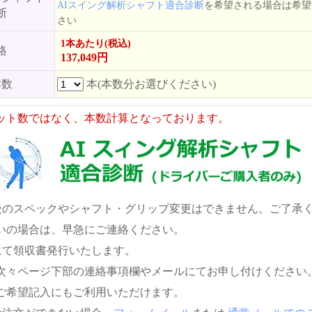
AIスイング解析シャフト適合診断
を希望される場合は希望
断
さい
1本あたり(税込)
格
137,049円
本数
本(本数分お選びください)
ット数ではなく、本数計算となっております。
後のスペックやシャフト・グリップ変更はできません。ご了承
いの場合は、早急にご連絡ください。
にて領収書発行いたします。
次々ページ下部の連絡事項欄やメールにてお申し付けください
ご希望記入にもご利用いただけます。