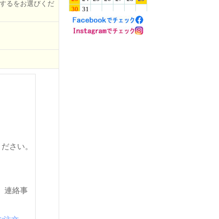
するをお選びくだ
ください。
。連絡事