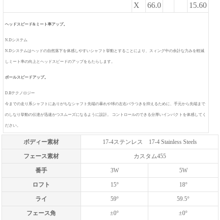
X
66.0
15.60
ヘッドスピード&ミート率アップ。
N.Dシステム
N.Dシステムはヘッドの自然落下を体感しやすいシャフト挙動とすることにより、スィング中の余計な力みを軽減
しミート率の向上とヘッドスピードのアップをもたらします。
ボールスピードアップ。
D.Bテクノロジー
今までの走り系シャフトにありがちなシャフト先端の暴れや球の左右バラつきを抑えるために、手元から先端まで
のしなり挙動の伝達が迅速かつスムーズになるように設計。 コントロールのできる分厚いインパクトを体感してく
ださい。
ボディー素材
17-4ステンレス 17-4 Stainless Steels
フェース素材
カスタム455
番手
3W
5W
ロフト
15°
18°
ライ
59°
59.5°
フェース角
±0°
±0°