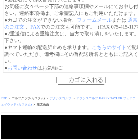
お気軽に次々ページ下部の連絡事項欄やメールにてお申し付
さい。連絡事項欄は、ご希望記入にもご利用いただけます。
●カゴでの注文ができない場合、
フォームメール
または
通常
のご注文
、
FAX
でのご注文も可能です。（FAX 075-415-117
●2重送信による重複注文は、当方で取り消しをいたします
下さい。
●ヤマト運輸の配送所止めも承ります。
こちらのサイト
で配
調べていただき、備考欄にその旨配送所名とともにご記入く
い。
●
お問い合わせ
はお気軽に!
TOP
＞ ゴルフクラブ(カスタム) ＞
アクシスゴルフ
＞
アクシスゴルフ HARRY TAYLOR フェアウ
ェイウッド (カスタム)
＞ 注文画面