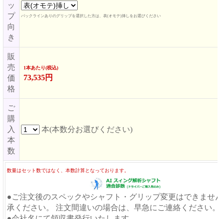
ッ
プ
バックラインありのグリップを選択した方は、表(オモテ)挿しをお選びください
向
き
販
売
1本あたり(税込)
73,535円
価
格
ご
購
入
本(本数分お選びください)
本
数
数量はセット数ではなく、本数計算となっております。
●ご注文後のスペックやシャフト・グリップ変更はできませ
承ください。 注文間違いの場合は、早急にご連絡ください
●会社名にて領収書発行いたします。