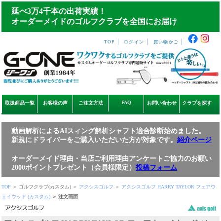
延べ3万4千本の出荷実績！
オーダーメイドのゴルフクラブを全国にお届け
｜
｜
｜
TOP
ログイン
買い物かご
FAQ
取扱商品一覧
お客様の声
ご注文方法
お問い合わせ
クラブを探す
動画解析によるAIスィング解析シャフト適合診断始めました。
新規にドライバーをご購入いただいた方が対象です。
紹介ページ
オーダーメイド理由・当店ご利用理由アンケートご協力のお願い
2000ポイントプレゼント（会員様限定）
投稿フォーム
TOP
＞ ゴルフクラブ(カスタム) ＞
アクシスゴルフ
＞
アクシスゴルフ HARRY TAYLOR フェアウ
ェイウッド (カスタム)
＞ 注文画面