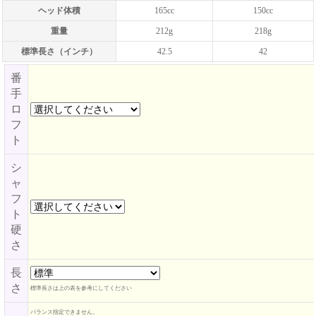
ヘッド体積
165cc
150cc
重量
212g
218g
標準長さ（インチ）
42.5
42
番
手
ロ
フ
ト
シ
ャ
フ
ト
硬
さ
長
さ
標準長さは上の表を参考にしてください
バランス指定できません。