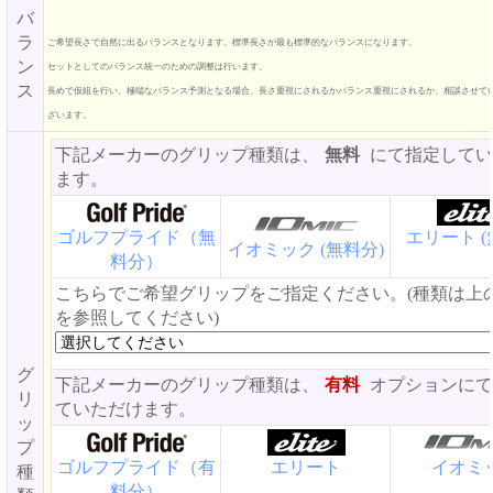
バ
ラ
ご希望長さで自然に出るバランスとなります。標準長さが最も標準的なバランスになります。
ン
セットとしてのバランス統一のための調整は行います。
ス
長めで仮組を行い、極端なバランス予測となる場合、長さ重視にされるかバランス重視にされるか、相談させて
ざいます。
下記メーカーのグリップ種類は、
無料
にて指定してい
ます。
ゴルフプライド（無
エリート (
イオミック (無料分)
料分）
こちらでご希望グリップをご指定ください。(種類は上
を参照してください)
グ
下記メーカーのグリップ種類は、
有料
オプションにて
リ
ていただけます。
ッ
プ
ゴルフプライド（有
エリート
イオミ
種
料分）