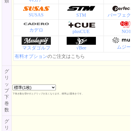
類
SUSAS
STM
パーフェク
カデロ
plusCUE
NO1
ムジー
マスダゴルフ
√Bee
有料オプション
のご注文はこちら
グ
リ
ッ
プ
下巻き数を増やすとグリップが太くなります。標準は1重巻きです。
下
巻
数
グ
リ