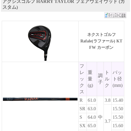
アクシスゴルフ HARRY TAYLOR フェアウェイウッド (カ
スタム)
ネクストゴルフ
Rafale(ラファール) KT
FW カーボン
フ
レ
重
ト
バッ
調
ッ
量
ル
ト径
子
ク
(g)
ク
(mm)
ス
R
61.0
3.8
15.40
SR
63.0
15.50
S
64.0
中
15.50
3.7
SX
65.0
15.60