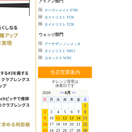
アイアン部門
テーラーメイド P790
タイトリスト T150
タイトリスト T250
ウェッジ部門
アーチザン ノンメッキ
タイトリスト SM11
ヨネックス W301
当店営業案内
オレンジ背景は
休業日です