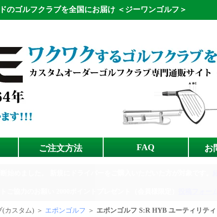
ドのゴルフクラブを全国にお届け
＜ジーワンゴルフ＞
FAQ
ご注文方法
お
診断始めました。
新規にドライバーをご購入いただいた方が対象です。
トご協力のお願い
2000ポイントプレゼント（会員様限定）
投稿フォー
(カスタム) ＞
エポンゴルフ
＞
エポンゴルフ S:R HYB ユーティリティ