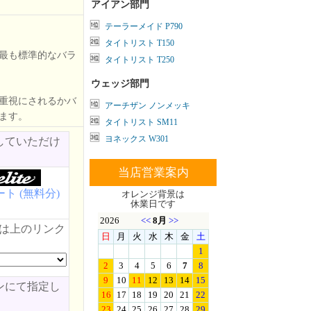
アイアン部門
テーラーメイド P790
タイトリスト T150
最も標準的なバラ
タイトリスト T250
ウェッジ部門
重視にされるかバ
アーチザン ノンメッキ
ます。
タイトリスト SM11
ヨネックス W301
していただけ
当店営業案内
ト (無料分)
オレンジ背景は
休業日です
類は上のリンク
ンにて指定し