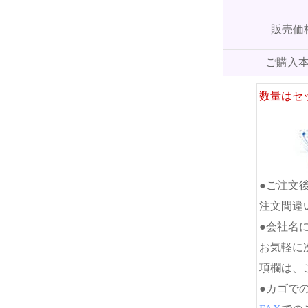
販売価
ご購入
数量はセ
●ご注文
注文間違
●会社名
お気軽に
項欄は、
●カゴで