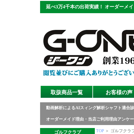
延べ3万4千本の出荷実績！
オーダーメイ
取扱商品一覧
お客様の声
動画解析によるAIスィング解析シャフト適合
オーダーメイド理由・当店ご利用理由アンケー
TOP
＞ ゴルフクラブ
ゴルフクラブ