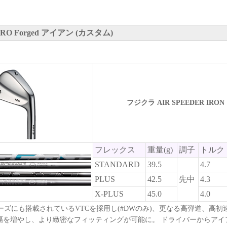
RO Forged アイアン (カスタム)
フジクラ AIR SPEEDER IRO
フレックス
重量(g)
調子
トルク
STANDARD
39.5
4.7
PLUS
42.5
先中
4.3
X-PLUS
45.0
4.0
Xシリーズにも搭載されているVTCを採用し(#DWのみ)、更なる高弾道、高
幅を増やし、より緻密なフィッティングが可能に。 ドライバーからアイ