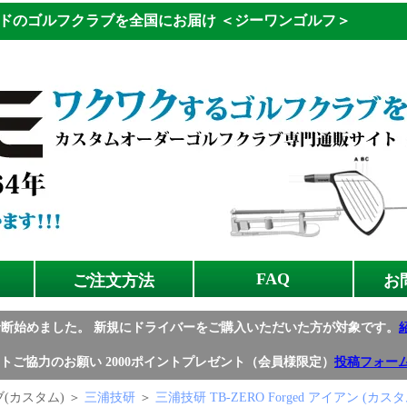
ドのゴルフクラブを全国にお届け
＜ジーワンゴルフ＞
FAQ
ご注文方法
お
診断始めました。
新規にドライバーをご購入いただいた方が対象です。
トご協力のお願い
2000ポイントプレゼント（会員様限定）
投稿フォー
(カスタム) ＞
三浦技研
＞
三浦技研 TB-ZERO Forged アイアン (カス