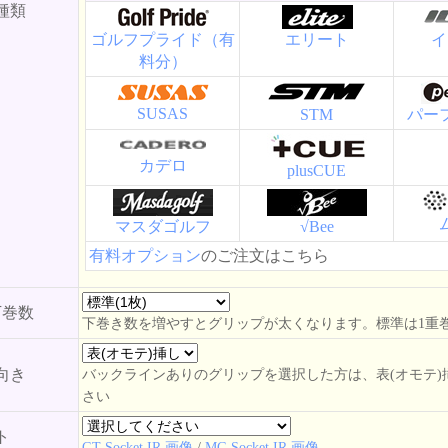
種類
ゴルフプライド（有
エリート
イ
料分）
SUSAS
STM
パー
カデロ
plusCUE
マスダゴルフ
√Bee
有料オプション
のご注文はこちら
下巻数
下巻き数を増やすとグリップが太くなります。標準は1重
向き
バックラインありのグリップを選択した方は、表(オモテ)
さい
ト
GT Socket IR 画像
/
MG Socket IR 画像