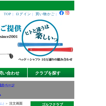
TOP
ログイン
買い物かご
｜
｜
｜
問い合わせ
クラブを探す
紹介ページ
ム
タム)
＞
注文画面
ゴルフクラブ