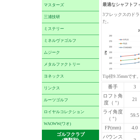
最適なシャフトフ
マスターズ
3フレックスのド
三浦技研
た。
ミステリー
ミネルヴァゴルフ
ムジーク
メタルファクトリー
ヨネックス
Tip径9.35mm
番手
3
リンクス
ロフト角
21
ルーツゴルフ
度（ °）
ライ角度
ロイヤルコレクション
59.5
（ °）
WAOWW(ワオ)
FP(mm)
4.0
ゴルフクラブ
バウンス
(種類別)