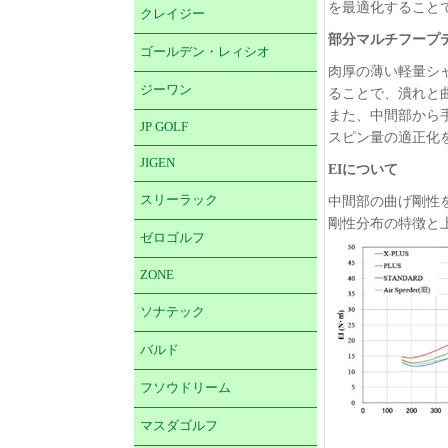
を最適化すること
クレイジー
部分マルチフープ
ゴールデン・レィシオ
肉厚の薄い軽量シ
ジーワン
ることで、潰れと
また、中間部から
JP GOLF
スピン量の適正化
JIGEN
EIについて
スリーラック
中間部の曲げ剛性
剛性分布の特徴と
ゼロゴルフ
ZONE
ソナテック
バルド
フソウドリーム
マスダゴルフ