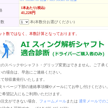
1本あたり(税込)
格
41,228円
本数
本(本数分お選びください)
ット数ではなく、本数計算となっております。
後のスペックやシャフト・グリップ変更はできません。ご了承
いの場合は、早急にご連絡ください。
にて領収書発行いたします。
次々ページ下部の連絡事項欄やメールにてお申し付けください
ご希望記入にもご利用いただけます。
の注文ができない場合、
フォームメール
または
通常メールでの