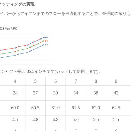
ィッティングの実現
ライバーからアイアンまでのフローを最適化することで、番手間の振り
です。シャフト長38-35.5インチです(カットして使用します)。
4
5
6
7
8
9
24
27
30
34
38
42
60.0
60.5
61.0
61.5
62.0
62.5
4.5
4.8
4.8
5.0
5.5
5.5