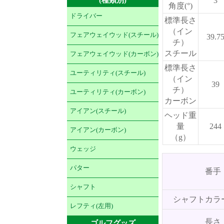
3
角度(°)
ドライバー
標準長さ
（イン
フェアウェイウッド(スチール)
39.7
チ）
スチール
フェアウェイウッド(カーボン)
標準長さ
ユーティリティ(スチール)
（イン
39
チ）
ユーティリティ(カーボン)
カーボン
アイアン(スチール)
ヘッド重
量
244
アイアン(カーボン)
（g）
ウェッジ
パター
番手
シャフト
シャフトカラ
レフティ(左用)
長さ
ゴルフグッズ