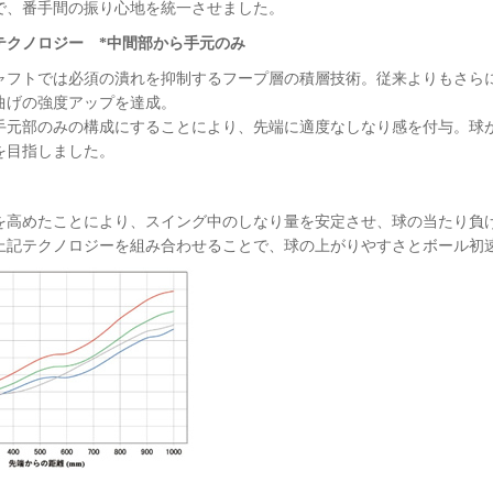
で、番手間の振り心地を統一させました。
テクノロジー *中間部から手元のみ
ャフトでは必須の潰れを抑制するフープ層の積層技術。従来よりもさら
曲げの強度アップを達成。
手元部のみの構成にすることにより、先端に適度なしなり感を付与。球
を目指しました。
を高めたことにより、スイング中のしなり量を安定させ、球の当たり負
上記テクノロジーを組み合わせることで、球の上がりやすさとボール初