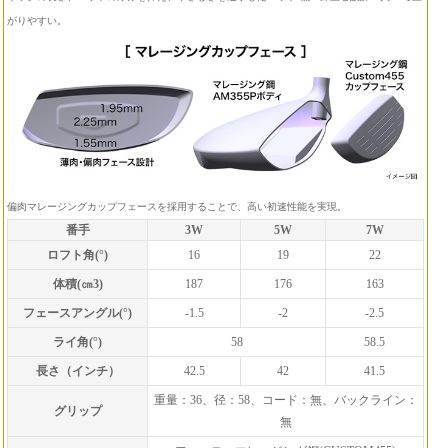
がりやすい。
偏肉マレージングカップフェースを採用することで、高い初速性能を実現。
番手
3W
5W
7W
ロフト角(°)
16
19
22
体積(㎝3)
187
176
163
フェースアングル(°)
-1.5
-2
-2.5
ライ角(°)
58
58.5
長さ（インチ）
42.5
42
41.5
重量：36、径：58、コード：無、バックライン：
グリップ
無