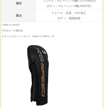
フェース：マレージング鋼(CUSTOM455)
素材
ボディ：マレージング鋼(AM355P)
フェース：圧延、CNC加工
製法
ボディ：精密鋳造
<Made in JAPAN>
※SLEルール適合品
※オリジナルヘッドカバー（Made in CHINA）付