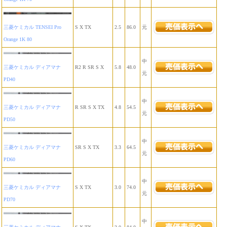
三菱ケミカル TENSEI Pro
S X TX
2.5
86.0
元
Orange 1K 80
中
三菱ケミカル ディアマナ
R2 R SR S X
5.8
48.0
元
PD40
中
三菱ケミカル ディアマナ
R SR S X TX
4.8
54.5
元
PD50
中
三菱ケミカル ディアマナ
SR S X TX
3.3
64.5
元
PD60
中
三菱ケミカル ディアマナ
S X TX
3.0
74.0
元
PD70
中