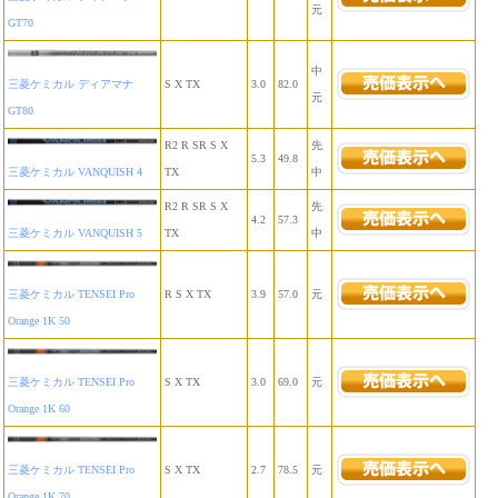
元
GT70
中
三菱ケミカル ディアマナ
S X TX
3.0
82.0
元
GT80
R2 R SR S X
先
5.3
49.8
三菱ケミカル VANQUISH 4
TX
中
R2 R SR S X
先
4.2
57.3
三菱ケミカル VANQUISH 5
TX
中
三菱ケミカル TENSEI Pro
R S X TX
3.9
57.0
元
Orange 1K 50
三菱ケミカル TENSEI Pro
S X TX
3.0
69.0
元
Orange 1K 60
三菱ケミカル TENSEI Pro
S X TX
2.7
78.5
元
Orange 1K 70