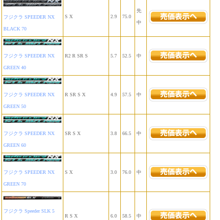
先
S X
2.9
75.0
フジクラ SPEEDER NX
中
BLACK 70
R2 R SR S
5.7
52.5
中
フジクラ SPEEDER NX
GREEN 40
R SR S X
4.9
57.5
中
フジクラ SPEEDER NX
GREEN 50
SR S X
3.8
66.5
中
フジクラ SPEEDER NX
GREEN 60
S X
3.0
76.0
中
フジクラ SPEEDER NX
GREEN 70
フジクラ Speeder SLK 5
R S X
6.0
58.5
中