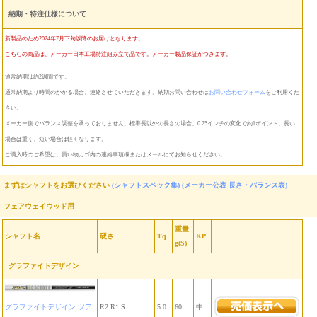
納期・特注仕様について
新製品のため2024年7月下旬以降のお届けとなります。
こちらの商品は、メーカー日本工場特注組み立て品です。メーカー製品保証がつきます。
通常納期は約2週間です。
通常納期より時間のかかる場合、連絡させていただきます。納期お問い合わせは
お問い合わせフォーム
をご利用くだ
さい。
メーカー側でバランス調整を承っておりません。標準長以外の長さの場合、0.25インチの変化で約1ポイント、長い
場合は重く、短い場合は軽くなります。
ご購入時のご希望は、買い物カゴ内の連絡事項欄またはメールにてお知らせください。
まずはシャフトをお選びください
(シャフトスペック集)
(メーカー公表 長さ・バランス表)
フェアウェイウッド用
重量
シャフト名
硬さ
Tq
KP
g(S)
グラファイトデザイン
グラファイトデザイン ツア
R2 R1 S
5.0
60
中