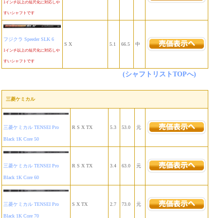
1インチ以上の短尺化に対応しや
すいシャフトです
フジクラ Speeder SLK 6
S X
5.1
66.5
中
1インチ以上の短尺化に対応しや
すいシャフトです
(シャフトリストTOPへ)
三菱ケミカル
三菱ケミカル TENSEI Pro
R S X TX
5.3
53.0
元
Black 1K Core 50
三菱ケミカル TENSEI Pro
R S X TX
3.4
63.0
元
Black 1K Core 60
三菱ケミカル TENSEI Pro
S X TX
2.7
73.0
元
Black 1K Core 70