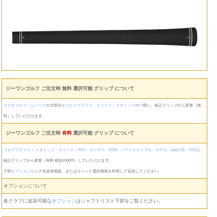
ジーワンゴルフ ご注文時 無料 選択可能 グリップ について
マスダゴルフ
・
ムジーク
の大部分と
ゴルフプライド
・
エリート
・
イオミック
の一部に、純正グリップから変更（無
料）していただけます。
ジーワンゴルフ ご注文時
有料
選択可能 グリップ について
ゴルフプライド
・
イオミック
・
エリート
・
NO1
・
スーサス
・
STM
・
パーフェクトプロ
・
カデロ
・
plusCUE
・
NO1
に、
純正グリップから変更（有料 税別1000円）していただけます。
下部
オプション
リンク先追加画面、またはスペック選択画面を利用して追加してください。
オプションについて
各クラブに追加可能な
オプション
はシャフトリスト下部をご覧ください。