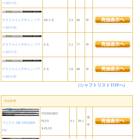
ーAD F-55
グラファイトデザイン ツア
SR S X
3.3
68
中
ーAD F-65
グラファイトデザイン ツア
S X
3.2
77
中
ーAD F-75
グラファイトデザイン ツア
S X
2.8
88
中
ーAD F-85
(シャフトリストTOPへ)
フジクラ
STANDARD
先
PLUS
6.1
39.5
フジクラ AIR SPEEDER
中
X-PLUS
FW