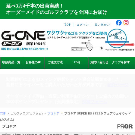
延べ3万4千本の出荷実績！
オーダーメイドのゴルフクラブを全国にお届け
｜
｜
｜
TOP
ログイン
買い物かご
FAQ
取扱商品一覧
お客様の声
ご注文方法
お問い合わせ
クラブを探す
動画解析によるAIスィング解析シャフト適合診断始めました。
新規にドライバーをご購入いただいた方が対象です。
紹介ページ
オーダーメイド理由・当店ご利用理由アンケートご協力のお願い
2000ポイントプレゼント（会員様限定）
投稿フォーム
TOP
＞ ゴルフクラブ(カスタム) ＞
プロギア
＞
プロギア SUPER RS SPEED フェアウェイウッド
(カスタム)