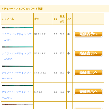
ドライバー・フェアウェイウッド兼用
重量
シャフト名
硬さ
Tq
KP
g(S)
グラファイトデザイン ツア
R2 R1 S X
5.2
51.0
中
ーAD FI-4
グラファイトデザイン ツア
R2 R1 S X
4.5
57.0
中
ーAD FI-5
グラファイトデザイン ツア
SR S X TX
3.2
66.0
中
ーAD FI-6
グラファイトデザイン ツア
S X TX
2.9
75.0
中
ーAD FI-7