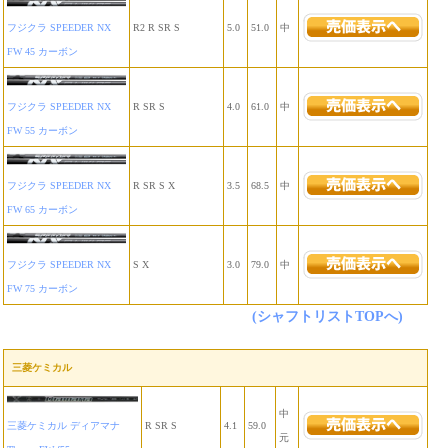
フジクラ SPEEDER NX
R2 R SR S
5.0
51.0
中
FW 45 カーボン
フジクラ SPEEDER NX
R SR S
4.0
61.0
中
FW 55 カーボン
フジクラ SPEEDER NX
R SR S X
3.5
68.5
中
FW 65 カーボン
フジクラ SPEEDER NX
S X
3.0
79.0
中
FW 75 カーボン
(シャフトリストTOPへ)
三菱ケミカル
中
三菱ケミカル ディアマナ
R SR S
4.1
59.0
元