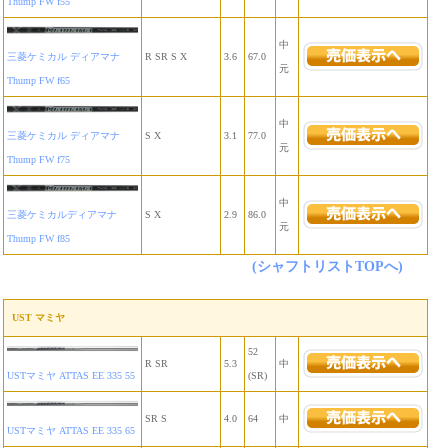
Thump FW f55
中
三菱ケミカル ディアマナ
R SR S X
3.6
67.0
元
Thump FW f65
中
三菱ケミカル ディアマナ
S X
3.1
77.0
元
Thump FW f75
中
三菱ケミカルディアマナ
S X
2.9
86.0
元
Thump FW f85
(シャフトリストTOPへ)
UST マミヤ
52
R SR
5.3
中
USTマミヤ ATTAS EE 335 55
(SR)
SR S
4.0
64
中
USTマミヤ ATTAS EE 335 65