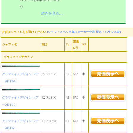
7)
続きを見る…
まずはシャフトをお選びください
(シャフトスペック集)
(メーカー公表 長さ・バランス表)
重量
シャフト名
硬さ
Tq
KP
g(S)
グラファイトデザイン
グラファイトデザイン ツア
R2 R1 S X
5.2
51.0
中
ーAD FI-4
グラファイトデザイン ツア
R2 R1 S X
4.5
57.0
中
ーAD FI-5
グラファイトデザイン ツア
SR S X TX
3.2
66.0
中
ーAD FI-6