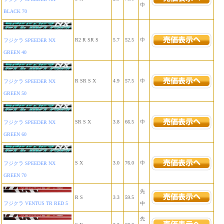
中
BLACK 70
R2 R SR S
5.7
52.5
中
フジクラ SPEEDER NX
GREEN 40
R SR S X
4.9
57.5
中
フジクラ SPEEDER NX
GREEN 50
SR S X
3.8
66.5
中
フジクラ SPEEDER NX
GREEN 60
S X
3.0
76.0
中
フジクラ SPEEDER NX
GREEN 70
先
R S
3.3
59.5
フジクラ VENTUS TR RED 5
中
先