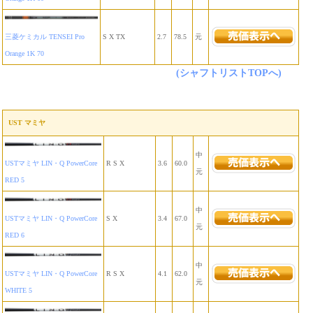
三菱ケミカル TENSEI Pro
S X TX
2.7
78.5
元
Orange 1K 70
(シャフトリストTOPへ)
UST マミヤ
中
USTマミヤ LIN・Q PowerCore
R S X
3.6
60.0
元
RED 5
中
USTマミヤ LIN・Q PowerCore
S X
3.4
67.0
元
RED 6
中
USTマミヤ LIN・Q PowerCore
R S X
4.1
62.0
元
WHITE 5