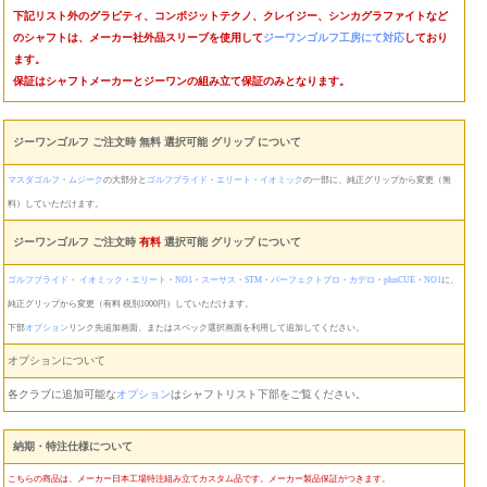
下記リスト外のグラビティ、コンポジットテクノ、クレイジー、シンカグラファイトなど
のシャフトは、メーカー社外品スリーブを使用して
ジーワンゴルフ工房にて対応
しており
ます。
保証はシャフトメーカーとジーワンの組み立て保証のみとなります。
ジーワンゴルフ ご注文時 無料 選択可能 グリップ について
マスダゴルフ
・
ムジーク
の大部分と
ゴルフプライド
・
エリート
・
イオミック
の一部に、純正グリップから変更（無
料）していただけます。
ジーワンゴルフ ご注文時
有料
選択可能 グリップ について
ゴルフプライド
・
イオミック
・
エリート
・
NO1
・
スーサス
・
STM
・
パーフェクトプロ
・
カデロ
・
plusCUE
・
NO1
に、
純正グリップから変更（有料 税別1000円）していただけます。
下部
オプション
リンク先追加画面、またはスペック選択画面を利用して追加してください。
オプションについて
各クラブに追加可能な
オプション
はシャフトリスト下部をご覧ください。
納期・特注仕様について
こちらの商品は、メーカー日本工場特注組み立てカスタム品です。メーカー製品保証がつきます。