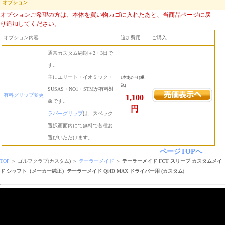
オプション
オプションご希望の方は、本体を買い物カゴに入れたあと、当商品ページに戻
り追加してください。
オプション内容
追加費用
ご購入
通常カスタム納期＋2・3日で
す。
主にエリート・イオミック・
1本あたり(税
込)
SUSAS・NO1・STMが有料対
有料グリップ変更
1,100
象です。
円
ラバーグリップ
は、スペック
選択画面内にて無料で各種お
選びいただけます。
ページTOPへ
TOP
＞ ゴルフクラブ(カスタム) ＞
テーラーメイド
＞
テーラーメイド FCT スリーブ カスタムメイ
ド シャフト（メーカー純正）テーラーメイド Qi4D MAX ドライバー用 (カスタム)