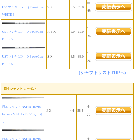
中
USTマミヤ LIN・Q PowerCore
S X
3.5
70.0
元
WHITE 6
中
USTマミヤ LIN・Q PowerCore
R S X
3.9
58.0
元
BLUE 5
中
USTマミヤ LIN・Q PowerCore
S X
3.5
68.0
元
BLUE 6
(シャフトリストTOPへ)
日本シャフト カーボン
日本シャフト NSPRO Regio
中
S X
4.4
58.5
formula MB+ TYPE 55 カーボ
元
ン
日本シャフト NSPRO Regio
中