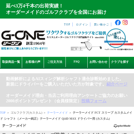
延べ3万4千本の出荷実績！
オーダーメイドのゴルフクラブを全国にお届け
｜
｜
｜
TOP
ログイン
買い物かご
FAQ
取扱商品一覧
お客様の声
ご注文方法
お問い合わせ
クラブを探す
動画解析によるAIスィング解析シャフト適合診断始めました。
新規にドライバーをご購入いただいた方が対象です。
紹介ページ
オーダーメイド理由・当店ご利用理由アンケートご協力のお願い
2000ポイントプレゼント（会員様限定）
投稿フォーム
TOP
＞ ゴルフクラブ(カスタム) ＞
テーラーメイド
＞
テーラーメイド FCT スリーブ カスタムメイ
ド シャフト（メーカー純正）テーラーメイド Qi4D MAX ドライバー用 (カスタム)