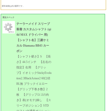
通常納期は約2週間です。
受注スペック
テーラーメイド スリーブ
装着 カスタムシャフト (qi
4d MAX ドライバー 用)
【シャフト名】三菱ケミ
カル Diamana BB43 カー
ボン
【シャフト硬さ】S 【長
さ】44.5インチ 【左右の
指定】右用 【グリッ
プ】イオミックStickyEvolu
tion2.3BlackArmor2 60口径
BL無 ブラックイエロー
【グリップ下巻き数】2
枚 【グリップロゴの向
き】表(オモテ)挿し 【ス
リーブポジション】STD
ロフト±0(通常ポジション