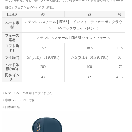
マテリアル構造」など、長年ツアーで証明されているテーラーメイド独自のテクノロジーを
「Qi4D」フェアウェイウッドでも搭載。
HEAD
#3
#5
#7
ステンレススチール [450SS] + インフィニティカーボンクラウ
ヘッド素
材
ン + TASバックウェイト(4g x 1)
フェース
ステンレススチール [450SS] ツイストフェース
素材
ロフト角
15.5
18.5
21.5
(°)
ライ角(°)
57 (STD) - 61 (UPRT)
57.5 (STD) - 61.5 (UPRT)
60
ヘッド体
200
190
170
積(cm3)
長さ(イン
43
42
41.5
チ)
※レフトハンドの展開はございません。
※専用ヘッドカバー付き
※日本組立品