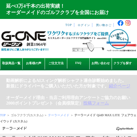
延べ3万4千本の出荷実績！
オーダーメイドのゴルフクラブを全国にお届け
｜
｜
｜
TOP
ログイン
買い物かご
FAQ
取扱商品一覧
お客様の声
ご注文方法
お問い合わせ
クラブを探す
動画解析によるAIスィング解析シャフト適合診断始めました。
新規にドライバーをご購入いただいた方が対象です。
紹介ページ
オーダーメイド理由・当店ご利用理由アンケートご協力のお願い
2000ポイントプレゼント（会員様限定）
投稿フォーム
TOP
＞ ゴルフクラブ(カスタム) ＞
テーラーメイド
＞
テーラーメイド Qi4D MAX LITE フェアウェ
イウッド (カスタム)