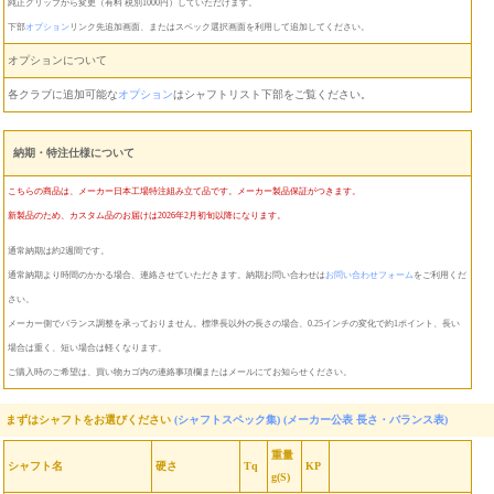
純正グリップから変更（有料 税別1000円）していただけます。
下部
オプション
リンク先追加画面、またはスペック選択画面を利用して追加してください。
オプションについて
各クラブに追加可能な
オプション
はシャフトリスト下部をご覧ください。
納期・特注仕様について
こちらの商品は、メーカー日本工場特注組み立て品です。メーカー製品保証がつきます。
新製品のため、カスタム品のお届けは2026年2月初旬以降になります。
通常納期は約2週間です。
通常納期より時間のかかる場合、連絡させていただきます。納期お問い合わせは
お問い合わせフォーム
をご利用くだ
さい。
メーカー側でバランス調整を承っておりません。標準長以外の長さの場合、0.25インチの変化で約1ポイント、長い
場合は重く、短い場合は軽くなります。
ご購入時のご希望は、買い物カゴ内の連絡事項欄またはメールにてお知らせください。
まずはシャフトをお選びください
(シャフトスペック集)
(メーカー公表 長さ・バランス表)
重量
シャフト名
硬さ
Tq
KP
g(S)