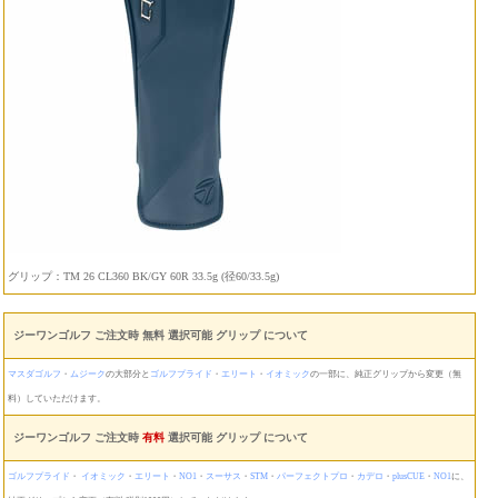
グリップ：TM 26 CL360 BK/GY 60R 33.5g (径60/33.5g)
ジーワンゴルフ ご注文時 無料 選択可能 グリップ について
マスダゴルフ
・
ムジーク
の大部分と
ゴルフプライド
・
エリート
・
イオミック
の一部に、純正グリップから変更（無
料）していただけます。
ジーワンゴルフ ご注文時
有料
選択可能 グリップ について
ゴルフプライド
・
イオミック
・
エリート
・
NO1
・
スーサス
・
STM
・
パーフェクトプロ
・
カデロ
・
plusCUE
・
NO1
に、