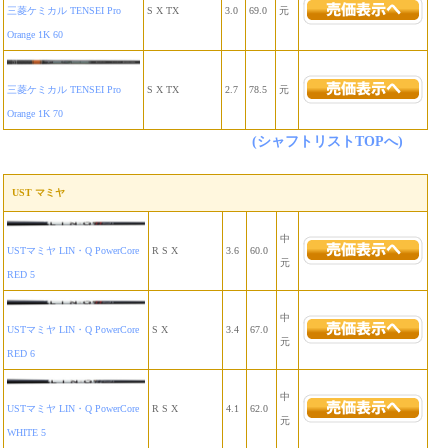
三菱ケミカル TENSEI Pro
S X TX
3.0
69.0
元
Orange 1K 60
三菱ケミカル TENSEI Pro
S X TX
2.7
78.5
元
Orange 1K 70
(シャフトリストTOPへ)
UST マミヤ
中
USTマミヤ LIN・Q PowerCore
R S X
3.6
60.0
元
RED 5
中
USTマミヤ LIN・Q PowerCore
S X
3.4
67.0
元
RED 6
中
USTマミヤ LIN・Q PowerCore
R S X
4.1
62.0
元
WHITE 5