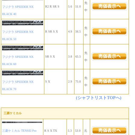
先
R2 R SR S
5.6
51.0
フジクラ SPEEDER NX
中
BLACK 40
先
R SR S X
4.9
56.5
フジクラ SPEEDER NX
中
BLACK 50
先
SR S X
3.8
65.5
フジクラ SPEEDER NX
中
BLACK 60
先
S X
2.9
75.0
フジクラ SPEEDER NX
中
BLACK 70
(シャフトリストTOPへ)
三菱ケミカル
三菱ケミカル TENSEI Pro
R S X TX
5.3
53.0
元