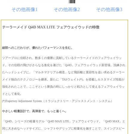
その他画像1
その他画像2
その他画像3
テーラーメイド Qi4D MAX LITE フェアウェイウッドの特徴
細部へのこだわりが、優れたパフォーマンスを生む。
ツアープロに信頼され、数多くの優勝に貢献しているテーラーメイドのフェアウェイウッ
ド。その信頼の飛びがさらなる進化を遂げた「Qi4D」フェアウェイウッド新登場。洗練され
たヘッドシェイプに、「マルチマテリアル構造」など飛距離と寛容性を追い求めるテーラー
メイド独自のテクノロジーを継承。新たに「TASウェイト(*)」を搭載しカスタマイズ性能が
強化されたことで、ここぞという勝負の時にしっかりと戦力として使えるフェアウェイウッ
ドとして進化。
(*)Trajectory Adjustment System（トラジェクトリー・アジャストメント・システム）
やさしい軽量設計で、高弾道で、もっと遠くへ。
「Qi4D」シリーズの軽量モデル「Qi4D MAX LITE」フェアウェイウッド。「Qi4D MAX」と
同じ大きめなヘッドサイズに、シャフトやグリップに軽量化を施すことで、スイングスピー