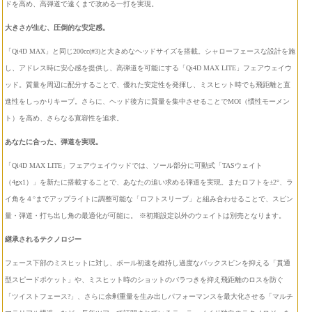
ドを高め、高弾道で遠くまで攻める一打を実現。
大きさが生む、圧倒的な安定感。
「Qi4D MAX」と同じ200cc(#3)と大きめなヘッドサイズを搭載。シャローフェースな設計を施
し、アドレス時に安心感を提供し、高弾道を可能にする「Qi4D MAX LITE」フェアウェイウ
ッド。質量を周辺に配分することで、優れた安定性を発揮し、ミスヒット時でも飛距離と直
進性をしっかりキープ。さらに、ヘッド後方に質量を集中させることでMOI（慣性モーメン
ト）を高め、さらなる寛容性を追求。
あなたに合った、弾道を実現。
「Qi4D MAX LITE」フェアウェイウッドでは、ソール部分に可動式「TASウェイト
（4gx1）」を新たに搭載することで、あなたの追い求める弾道を実現。またロフトを±2°、ラ
イ角を４°までアップライトに調整可能な「ロフトスリーブ」と組み合わせることで、スピン
量・弾道・打ち出し角の最適化が可能に。 ※初期設定以外のウェイトは別売となります。
継承されるテクノロジー
フェース下部のミスヒットに対し、ボール初速を維持し過度なバックスピンを抑える「貫通
型スピードポケット」や、ミスヒット時のショットのバラつきを抑え飛距離のロスを防ぐ
「ツイストフェース?」、さらに余剰重量を生み出しパフォーマンスを最大化させる「マルチ