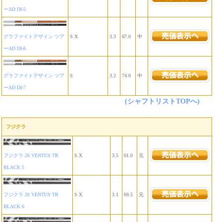
ーAD DI-5
グラファイトデザイン ツア
S X
3.3
67.0
中
ーAD DI-6
グラファイトデザイン ツア
S
3.2
74.0
中
ーAD DI-7
(シャフトリストTOPへ)
フジクラ
フジクラ 26 VENTUS TR
S X
3.5
61.0
元
BLACK 5
フジクラ 26 VENTUS TR
S X
3.1
69.5
元
BLACK 6