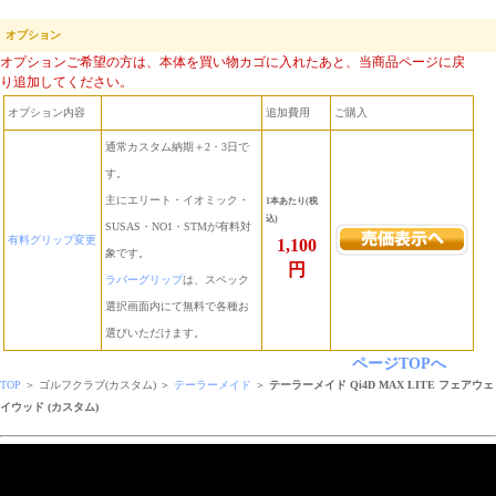
オプション
オプションご希望の方は、本体を買い物カゴに入れたあと、当商品ページに戻
り追加してください。
オプション内容
追加費用
ご購入
通常カスタム納期＋2・3日で
す。
主にエリート・イオミック・
1本あたり(税
込)
SUSAS・NO1・STMが有料対
有料グリップ変更
1,100
象です。
円
ラバーグリップ
は、スペック
選択画面内にて無料で各種お
選びいただけます。
ページTOPへ
TOP
＞ ゴルフクラブ(カスタム) ＞
テーラーメイド
＞
テーラーメイド Qi4D MAX LITE フェアウェ
イウッド (カスタム)