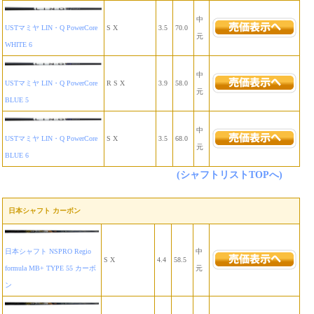
中
USTマミヤ LIN・Q PowerCore
S X
3.5
70.0
元
WHITE 6
中
USTマミヤ LIN・Q PowerCore
R S X
3.9
58.0
元
BLUE 5
中
USTマミヤ LIN・Q PowerCore
S X
3.5
68.0
元
BLUE 6
(シャフトリストTOPへ)
日本シャフト カーボン
日本シャフト NSPRO Regio
中
S X
4.4
58.5
formula MB+ TYPE 55 カーボ
元
ン