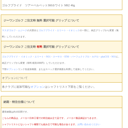
ゴルフプライド ツアーベルベット360ホワイト M62 46g
ジーワンゴルフ ご注文時 無料 選択可能 グリップ について
マスダゴルフ
・
ムジーク
の大部分と
ゴルフプライド
・
エリート
・
イオミック
の一部に、純正グリップから変更（無
料）していただけます。
ジーワンゴルフ ご注文時
有料
選択可能 グリップ について
ゴルフプライド
・
イオミック
・
エリート
・
NO1
・
スーサス
・
STM
・
パーフェクトプロ
・
カデロ
・
plusCUE
・
NO1
に、
純正グリップから変更（有料 税別1000円）していただけます。
下部
オプション
リンク先追加画面、またはスペック選択画面を利用して追加してください。
オプションについて
各クラブに追加可能な
オプション
はシャフトリスト下部をご覧ください。
納期・特注仕様について
通常納期は約10日間です。
こちらの商品は、メーカー日本工場での特注組み立て品です。 メーカー製品保証がつきます。
シャフトリストにないシャフト種類でも組み立て可能な場合があります。
お問い合わせください