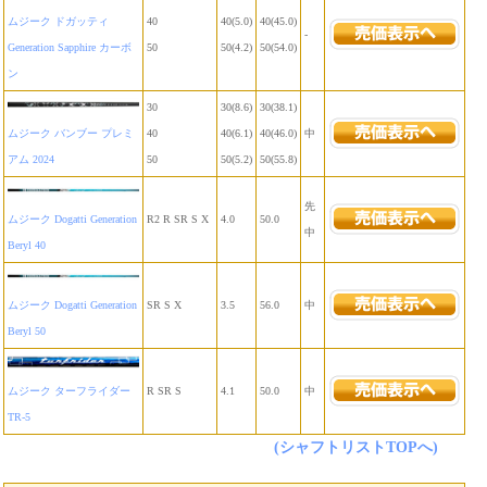
ムジーク ドガッティ
40
40(5.0)
40(45.0)
-
Generation Sapphire カーボ
50
50(4.2)
50(54.0)
ン
30
30(8.6)
30(38.1)
ムジーク バンブー プレミ
40
40(6.1)
40(46.0)
中
アム 2024
50
50(5.2)
50(55.8)
先
ムジーク Dogatti Generation
R2 R SR S X
4.0
50.0
中
Beryl 40
ムジーク Dogatti Generation
SR S X
3.5
56.0
中
Beryl 50
ムジーク ターフライダー
R SR S
4.1
50.0
中
TR-5
(シャフトリストTOPへ)