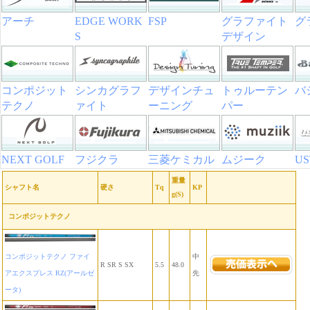
アーチ
EDGE WORK
FSP
グラファイト
グ
S
デザイン
コンポジット
シンカグラフ
デザインチュ
トゥルーテン
バ
テクノ
ァイト
ーニング
パー
NEXT GOLF
フジクラ
三菱ケミカル
ムジーク
U
重量
シャフト名
硬さ
Tq
KP
g(S)
コンポジットテクノ
コンポジットテクノ ファイ
中
R SR S SX
5.5
48.0
アエクスプレス RZ(アールゼ
先
ータ)