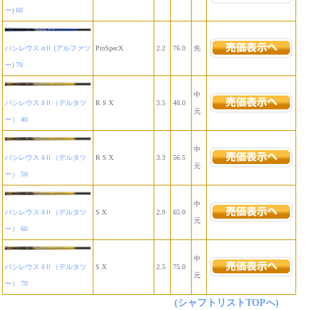
ー) 60
バシレウス αⅡ (アルファツ
ProSpecX
2.2
76.0
先
ー) 70
中
バシレウス δⅡ（デルタツ
R S X
3.5
48.0
元
ー） 40
中
バシレウス δⅡ（デルタツ
R S X
3.3
56.5
元
ー） 50
中
バシレウス δⅡ（デルタツ
S X
2.9
65.0
元
ー） 60
中
バシレウス δⅡ（デルタツ
S X
2.5
75.0
元
ー） 70
(シャフトリストTOPへ)