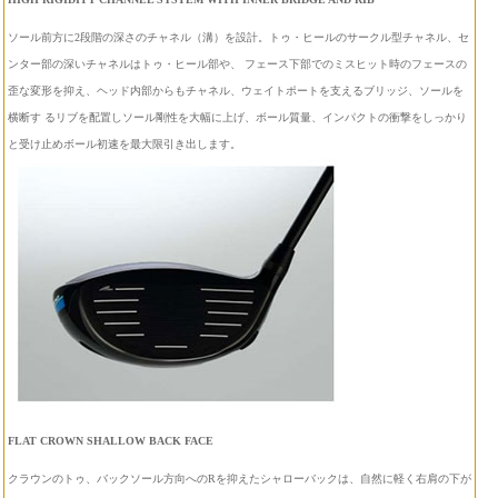
ソール前方に2段階の深さのチャネル（溝）を設計。トゥ・ヒールのサークル型チャネル、セ
ンター部の深いチャネルはトゥ・ヒール部や、 フェース下部でのミスヒット時のフェースの
歪な変形を抑え、ヘッド内部からもチャネル、ウェイトポートを支えるブリッジ、ソールを
横断す るリブを配置しソール剛性を大幅に上げ、ボール質量、インパクトの衝撃をしっかり
と受け止めボール初速を最大限引き出します。
FLAT CROWN SHALLOW BACK FACE
クラウンのトゥ、バックソール方向へのRを抑えたシャローバックは、自然に軽く右肩の下が