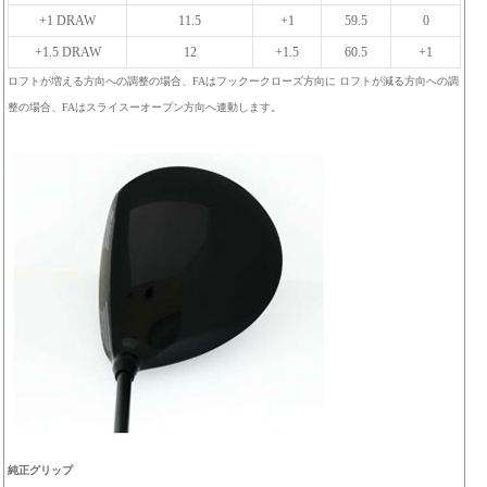
+1 DRAW
11.5
+1
59.5
0
+1.5 DRAW
12
+1.5
60.5
+1
ロフトが増える方向への調整の場合、FAはフックークローズ方向に ロフトが減る方向への調
整の場合、FAはスライスーオープン方向へ連動します。
純正グリップ