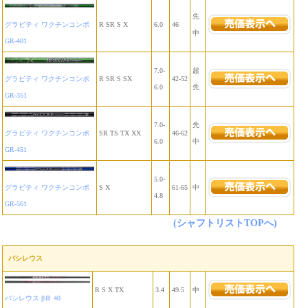
先
グラビティ ワクチンコンポ
R SR S X
6.0
46
中
GR-401
7.0-
超
グラビティ ワクチンコンポ
R SR S SX
42-52
6.0
先
GR-351
7.0-
先
グラビティ ワクチンコンポ
SR TS TX XX
46-62
6.0
中
GR-451
5.0-
グラビティ ワクチンコンポ
S X
61-65
中
4.8
GR-561
(シャフトリストTOPへ)
バシレウス
R S X TX
3.4
49.5
中
バシレウス βⅢ 40