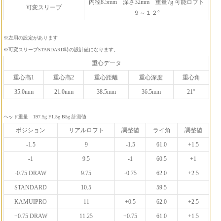
内径8.5mm 深さ32mm 重量7g 可能ロフト
可変スリーブ
９～１２°
※左用の設定があります
※可変スリーブSTANDARD時の設計値になります。
重心データ
重心高1
重心高2
重心距離
重心深度
重心角
35.0mm
21.0mm
38.5mm
36.5mm
21°
ヘッド重量 197.5g F1.5g B5g 計測値
ポジション
リアルロフト
調整値
ライ角
調整値
-1.5
9
-1.5
61.0
+1.5
-1
9.5
-1
60.5
+1
-0.75 DRAW
9.75
-0.75
62.0
+2.5
STANDARD
10.5
59.5
KAMUIPRO
11
+0.5
62.0
+2.5
+0.75 DRAW
11.25
+0.75
61.0
+1.5