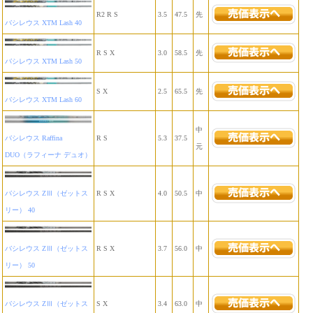
R2 R S
3.5
47.5
先
バシレウス XTM Lash 40
R S X
3.0
58.5
先
バシレウス XTM Lash 50
S X
2.5
65.5
先
バシレウス XTM Lash 60
中
バシレウス Raffina
R S
5.3
37.5
元
DUO（ラフィーナ デュオ）
バシレウス ZⅢ（ゼットス
R S X
4.0
50.5
中
リー） 40
バシレウス ZⅢ（ゼットス
R S X
3.7
56.0
中
リー） 50
バシレウス ZⅢ（ゼットス
S X
3.4
63.0
中