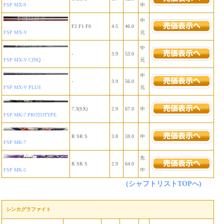
FSP MX-9
中
中
F2 F1 F0
4.5
46.0
FSP MX-V
元
中
-
3.9
53.0
FSP MX-V CINQ
元
中
-
3.9
56.0
FSP MX-V PLUS
元
7.3(SX)
2.9
67.0
中
FSP MK-7 PROTOTYPE
R SR S
3.8
59.0
中
FSP MK-7
先
R SR S
2.9
64.0
FSP MK-5
中
(シャフトリストTOPへ)
シンカグラファイト