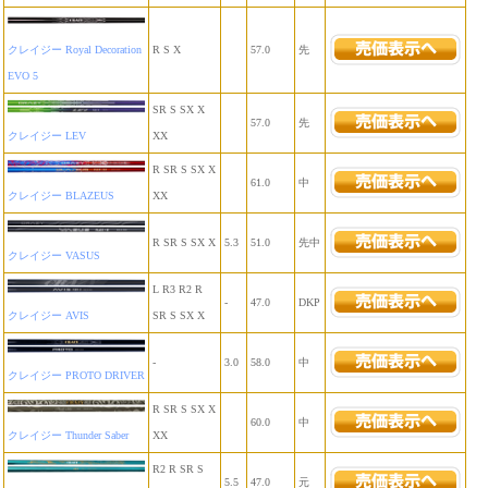
クレイジー Royal Decoration
R S X
57.0
先
EVO 5
SR S SX X
57.0
先
クレイジー LEV
XX
R SR S SX X
61.0
中
クレイジー BLAZEUS
XX
R SR S SX X
5.3
51.0
先中
クレイジー VASUS
L R3 R2 R
-
47.0
DKP
クレイジー AVIS
SR S SX X
-
3.0
58.0
中
クレイジー PROTO DRIVER
R SR S SX X
60.0
中
クレイジー Thunder Saber
XX
R2 R SR S
5.5
47.0
元