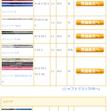
R SR S SX X
5.5
49.0
先
クレイジー 8
R3 R2 R SR
5.4
42.0
中
クレイジー Arrow
S
R2 R SR S
4.2
58.0
中
クレイジー 9 Dia
S SX X
3.3
68.0
中元
クレイジー 9 Pt
R2 R SR S
5.2
50.0
中
SX X XX
クレイジー REGENESIS LY-
03
(シャフトリストTOPへ)
ムジーク