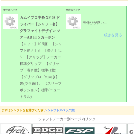
受注スペック
受注スペック
カムイプロ中条 XP-03 ド
玉伸びが良い...
ライバー【シャフト名】
グラファイトデザイン ツ
続きを見る…
アーAD FI-5 カーボン
【ロフト】10.5度 【シャ
フト硬さ】S 【長さ】45.
5 【グリップ】メーカー
標準グリップ 【グリッ
プ下巻き数】標準(1枚)
【グリップロゴの向き】
裏(ウラ)挿し 【スリーブ
ポジション】標準(ニュー
トラル)
まずはシャフトをお選びください
(シャフトスペック集)
シャフトメーカー別ページ内リンク