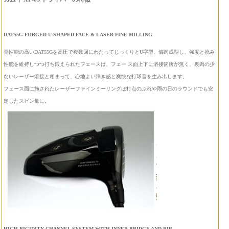
DAT55G FORGED U-SHAPED FACE & LASER FINE MILLING
発性能の高いDAT55Gを高圧で複数回にわたってじっくりとU字型、偏肉成型し、強度と撓み
性能を維持しつつ打ち鍛えられたフェースは、フェー ス面上下に溶接箇所が無く、裏肉の少
ないレーザー溶接と相まって、心地よい弾き感と爽快な打球音を生み出します。
フェース面に施されたレーザーファインミーリングは打点のぶれや雨の日のラウンドでも安
定したスピン量に。
HIGH RIGIDITY CHANNEL SYSTEM WITH INNER BRIDGE AND RIB