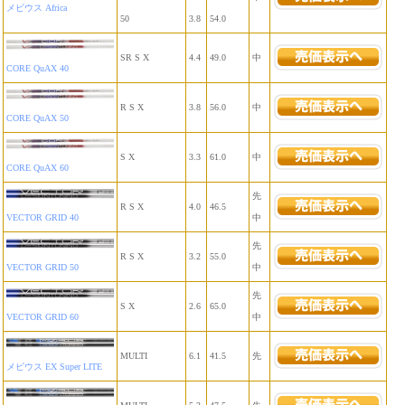
メビウス Africa
50
3.8
54.0
SR S X
4.4
49.0
中
CORE QuAX 40
R S X
3.8
56.0
中
CORE QuAX 50
S X
3.3
61.0
中
CORE QuAX 60
先
R S X
4.0
46.5
VECTOR GRID 40
中
先
R S X
3.2
55.0
VECTOR GRID 50
中
先
S X
2.6
65.0
VECTOR GRID 60
中
MULTI
6.1
41.5
先
メビウス EX Super LITE