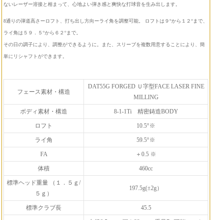
ないレーザー溶接と相まって、心地よい弾き感と爽快な打球音を生み出します。
8通りの弾道高さーロフト、打ち出し方向ーライ角を調整可能。 ロフトは９°から１２°まで、
ライ角は５９．５°から６２°まで。
その日の調子により、調整ができるように。また、スリーブを複数用意することにより、簡
単にリシャフトができます。
DAT55G FORGED Ｕ字型FACE LASER FINE
フェース素材・構造
MILLING
ボディ素材・構造
8-1-1Ti 精密鋳造BODY
ロフト
10.5°※
ライ角
59.5°※
FA
＋0.5 ※
体積
460cc
標準ヘッド重量 （１．５ｇ/
197.5g(±2g）
５ｇ）
標準クラブ長
45.5