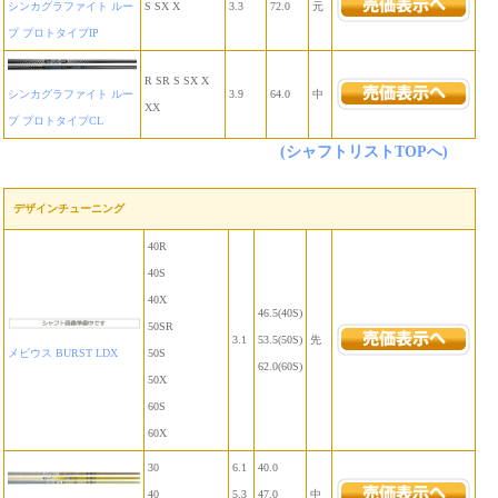
シンカグラファイト ルー
S SX X
3.3
72.0
元
プ プロトタイプIP
R SR S SX X
シンカグラファイト ルー
3.9
64.0
中
XX
プ プロトタイプCL
(シャフトリストTOPへ)
デザインチューニング
40R
40S
40X
46.5(40S)
50SR
3.1
53.5(50S)
先
メビウス BURST LDX
50S
62.0(60S)
50X
60S
60X
30
6.1
40.0
40
5.3
47.0
中