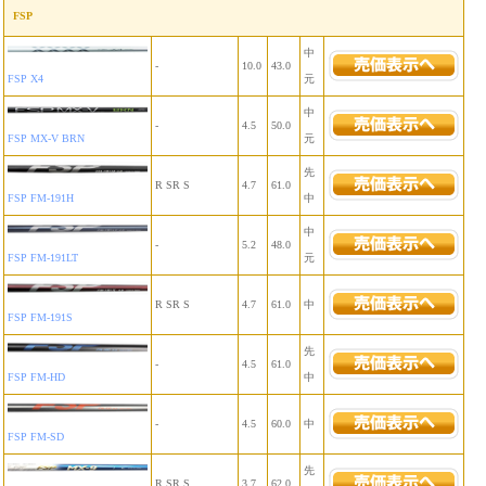
FSP
中
-
10.0
43.0
FSP X4
元
中
-
4.5
50.0
FSP MX-V BRN
元
先
R SR S
4.7
61.0
FSP FM-191H
中
中
-
5.2
48.0
FSP FM-191LT
元
R SR S
4.7
61.0
中
FSP FM-191S
先
-
4.5
61.0
FSP FM-HD
中
-
4.5
60.0
中
FSP FM-SD
先
R SR S
3.7
62.0