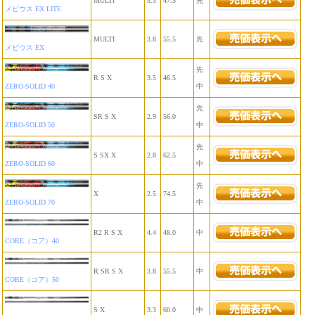
MULTI
5.3
47.5
先
メビウス EX LITE
MULTI
3.8
55.5
先
メビウス EX
先
R S X
3.5
46.5
ZERO-SOLID 40
中
先
SR S X
2.9
56.0
ZERO-SOLID 50
中
先
S SX X
2.8
62.5
ZERO-SOLID 60
中
先
X
2.5
74.5
ZERO-SOLID 70
中
R2 R S X
4.4
48.0
中
CORE（コア）40
R SR S X
3.8
55.5
中
CORE（コア）50
S X
3.3
60.0
中