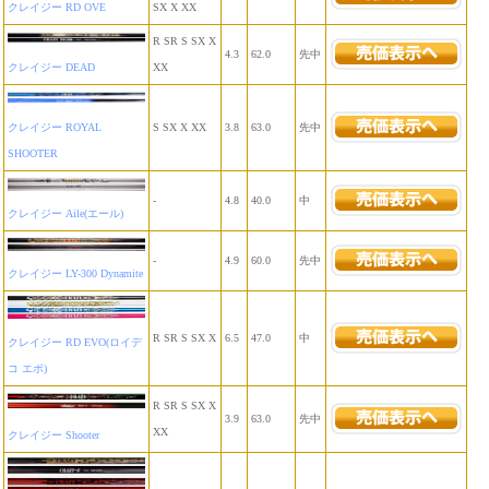
クレイジー RD OVE
SX X XX
R SR S SX X
4.3
62.0
先中
クレイジー DEAD
XX
クレイジー ROYAL
S SX X XX
3.8
63.0
先中
SHOOTER
-
4.8
40.0
中
クレイジー Aile(エール)
-
4.9
60.0
先中
クレイジー LY-300 Dynamite
R SR S SX X
6.5
47.0
中
クレイジー RD EVO(ロイデ
コ エボ)
R SR S SX X
3.9
63.0
先中
XX
クレイジー Shooter