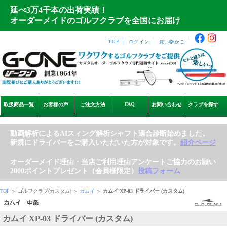
延べ3万4千本の出荷実績！
オーダーメイドのゴルフクラブを全国にお届け
｜
｜
｜
TOP
ログイン
買い物かご
FAQ
取扱商品一覧
お客様の声
ご注文方法
お問い合わせ
クラブを探す
動画解析によるAIスィング解析シャフト適合診断始めました。
新規にドライバーをご購入いただいた方が対象です。
紹介ページ
オーダーメイド理由・当店ご利用理由アンケートご協力のお願い
2000ポイントプレゼント（会員様限定）
投稿フォーム
TOP
＞ ゴルフクラブ(カスタム) ＞
カムイ
＞
カムイ XP-03 ドライバー (カスタム)
カムイ XP-03 ドライバー (カスタム)