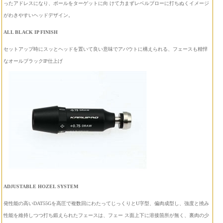
ったアドレスになり、ボールをターゲットに向 けて力まずレベルブローに打ちぬくイメージ
がわきやすいヘッドデザイン。
ALL BLACK IP FINISH
セットアップ時にスッとヘッドを置いて良い意味でアバウトに構えられる、フェースも精悍
なオールブラックIP仕上げ
ADJUSTABLE HOZEL SYSTEM
発性能の高いDAT55Gを高圧で複数回にわたってじっくりとU字型、偏肉成型し、強度と撓み
性能を維持しつつ打ち鍛えられたフェースは、フェー ス面上下に溶接箇所が無く、裏肉の少