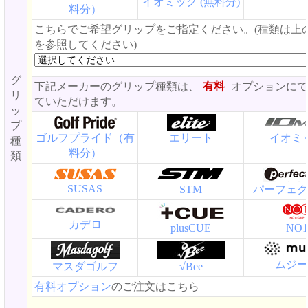
イオミック (無料分)
料分）
こちらでご希望グリップをご指定ください。(種類は上
を参照してください)
グ
下記メーカーのグリップ種類は、
有料
オプションにて
リ
ていただけます。
ッ
プ
ゴルフプライド（有
エリート
イオミ
種
料分）
類
SUSAS
STM
パーフェク
カデロ
plusCUE
NO1
ムジー
マスダゴルフ
√Bee
有料オプション
のご注文はこちら