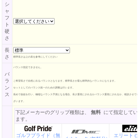
シ
ャ
フ
ト
硬
さ
長
さ
標準長さは上の表を参考にしてください
バランス指定できません。
バ
ラ
ご希望長さで自然に出るバランスとなります。標準長さが最も標準的なバランスになります。
ン
セットとしてのバランス統一のための調整は行います。
ス
長めで仮組を行い、極端なバランス予測となる場合、長さ重視にされるかバランス重視にされるか、相談させて
ざいます。
下記メーカーのグリップ種類は、
無料
にて指定してい
ます。
ゴルフプライド（無
エリート (