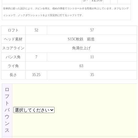
全体的に絞った設計により、スピンを抑え、低めの弾道でコントロールする性能が向上しています。タフなコンデ
ィションで、ノックダウンショットをより安定的に打てるシャフトです。
ロフト
52
57
ヘッド素材
S15C軟鉄 鍛造
スコアライン
角溝仕上げ
バンス角
7
11
ライ角
63
長さ
35.25
35
ロ
フ
ト
バ
ウ
ン
ス