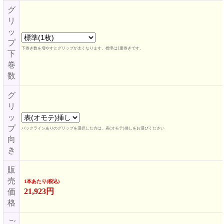
グ
リ
ッ
プ
下巻き数を増やすとグリップが太くなります。標準は1重巻きです。
下
巻
数
グ
リ
ッ
プ
バックラインありのグリップを選択した方は、表(オモテ)挿しをお選びください
向
き
販
売
1本あたり(税込)
21,923円
価
格
ご