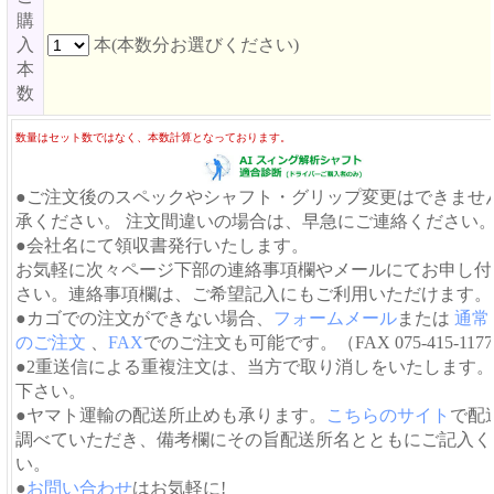
購
入
本(本数分お選びください)
本
数
数量はセット数ではなく、本数計算となっております。
●ご注文後のスペックやシャフト・グリップ変更はできませ
承ください。 注文間違いの場合は、早急にご連絡ください
●会社名にて領収書発行いたします。
お気軽に次々ページ下部の連絡事項欄やメールにてお申し付
さい。連絡事項欄は、ご希望記入にもご利用いただけます。
●カゴでの注文ができない場合、
フォームメール
または
通常
のご注文
、
FAX
でのご注文も可能です。（FAX 075-415-117
●2重送信による重複注文は、当方で取り消しをいたします
下さい。
●ヤマト運輸の配送所止めも承ります。
こちらのサイト
で配
調べていただき、備考欄にその旨配送所名とともにご記入く
い。
●
お問い合わせ
はお気軽に!