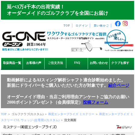
延べ3万4千本の出荷実績！
オーダーメイドのゴルフクラブを全国にお届け
｜
｜
｜
TOP
ログイン
買い物かご
FAQ
取扱商品一覧
お客様の声
ご注文方法
お問い合わせ
クラブを探す
動画解析によるAIスィング解析シャフト適合診断始めました。
新規にドライバーをご購入いただいた方が対象です。
紹介ページ
オーダーメイド理由・当店ご利用理由アンケートご協力のお願い
2000ポイントプレゼント（会員様限定）
投稿フォーム
TOP
＞ ゴルフクラブ(カスタム) ＞
和宏エンタープライズ ミステリー
＞
和宏エンタープライズ ミ
ステリー CVL ウェッジ (左専用) (カスタム)
＞
注文画面