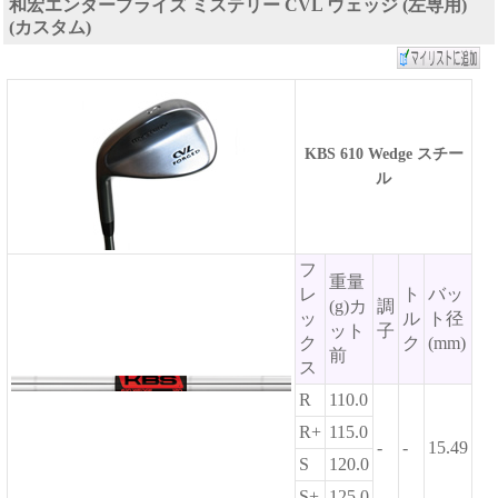
和宏エンタープライズ ミステリー CVL ウェッジ (左専用)
(カスタム)
KBS 610 Wedge スチー
ル
フ
重量
レ
ト
バッ
(g)カ
調
ッ
ル
ト径
ット
子
ク
ク
(mm)
前
ス
R
110.0
R+
115.0
-
-
15.49
S
120.0
S+
125.0