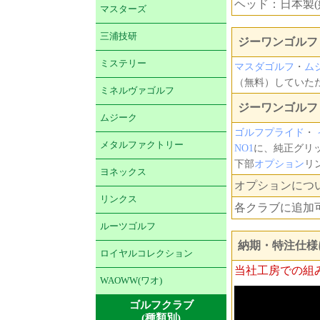
ヘッド：日本製(
マスターズ
三浦技研
ジーワンゴルフ 
ミステリー
マスダゴルフ
・
ム
（無料）していた
ミネルヴァゴルフ
ジーワンゴルフ
ムジーク
ゴルフプライド
・
メタルファクトリー
NO1
に、純正グリッ
下部
オプション
リ
ヨネックス
オプションにつ
リンクス
各クラブに追加
ルーツゴルフ
納期・特注仕様
ロイヤルコレクション
当社工房での組
WAOWW(ワオ)
ゴルフクラブ
(種類別)