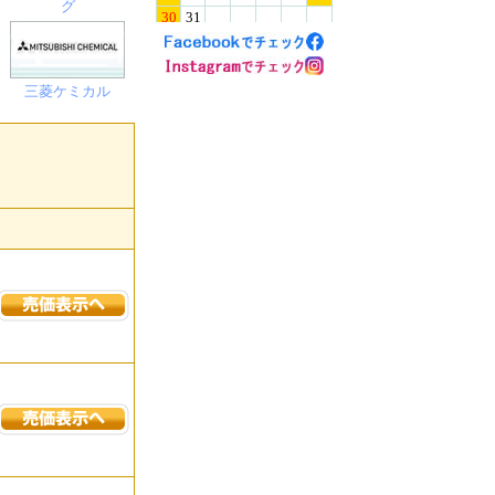
グ
三菱ケミカル