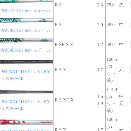
R S
2.3
78.0
先
RO750GH neo スチール
R S
2.0
88.0
中
RO850GH neo スチール
R SR S X
1.7
98.0
中
RO950GH neo スチール
106.5
(カ
R S X
1.7
元
ROMODUS3 LUXURY
ット
105 スチール
前)
114.0
1.6-
(カ
中
R S X TX
ROMODUS3 LUXURY
1.9
ット
元
120 スチール
前)
106.5
(カ
R S X
1.7
元