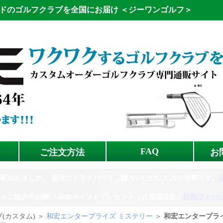
ドのゴルフクラブを全国にお届け
＜ジーワンゴルフ＞
FAQ
ご注文方法
お
診断始めました。
新規にドライバーをご購入いただいた方が対象です。
トご協力のお願い
2000ポイントプレゼント（会員様限定）
投稿フォー
(カスタム) ＞
和宏エンタープライズ ミステリー
＞
和宏エンタープラ