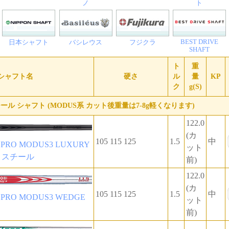
ノ
ト
BEST DRIVE
日本シャフト
バシレウス
フジクラ
SHAFT
ト
重
シャフト名
硬さ
ル
量
KP
ク
g(S)
ール シャフト (MODUS系 カット後重量は7-8g軽くなります)
122.0
(カ
105 115 125
1.5
中
RO MODUS3 LUXURY
ット
E スチール
前)
122.0
(カ
105 115 125
1.5
中
RO MODUS3 WEDGE
ット
前)