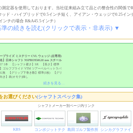
の測定器を使用しております。当社従来組み立て品との整合性の関係でR
ッド・ハイブリッドで0.5インチ短く、アイアン・ウェッジで0.25イ
インチの場合 R&A45.5インチ）
基準の続きを読む(クリックで表示・非表示) ▼
プライズ ミステリー CVL ウェッジ (左専用)
】日本シャフト NSPRO950GH neo スチール
57 1本 【シャフト硬さ】SR 【長さ】標準
】ゴルフプライド VTM ツアーベルベットラバ
 BL無 【グリップ下巻き数】標準(1枚) 【グリ
向き】表(オモテ)挿し
続きを見る…
をお選びください
(シャフトスペック集)
シャフトメーカー別ページ内リンク
KBS
コンポジットテク
島田ゴルフ製作所
シンカグラファイ