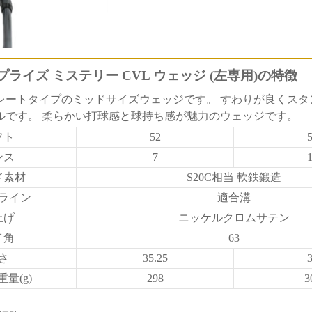
ライズ ミステリー CVL ウェッジ (左専用)の特徴
レートタイプのミッドサイズウェッジです。 すわりが良くスタ
ルです。 柔らかい打球感と球持ち感が魅力のウェッジです。
フト
52
ンス
7
ド素材
S20C相当 軟鉄鍛造
ライン
適合溝
上げ
ニッケルクロムサテン
イ角
63
さ
35.25
量(g)
298
3