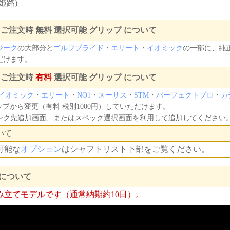
姫路)
ご注文時 無料 選択可能 グリップ について
ジーク
の大部分と
ゴルフプライド
・
エリート
・
イオミック
の一部に、純
だけます。
 ご注文時
有料
選択可能 グリップ について
イオミック
・
エリート
・
NO1
・
スーサス
・
STM
・
パーフェクトプロ
・
カ
プから変更（有料 税別1000円）していただけます。
ンク先追加画面、またはスペック選択画面を利用して追加してください
いて
可能な
オプション
はシャフトリスト下部をご覧ください。
について
み立てモデルです（通常納期約10日）。