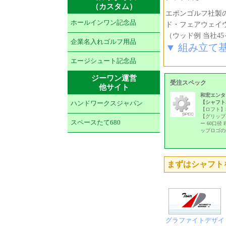
（カスタム）
エポンゴルフ社製
ホールインワン記念品
ド・フェアウェイウ
（ウッド例 当社45
企業名入れゴルフ用品
▼ 組み立て
エージシュート記念品
ジーワン運営
受注スペック
他サイト
和宏エンター
【シャフト名
ハンドワークスジャパン
【ロフト】
【グリップ
スペースたて680
ー 60口径
ップロゴの
まずはシャフト
グラファイトデザイ