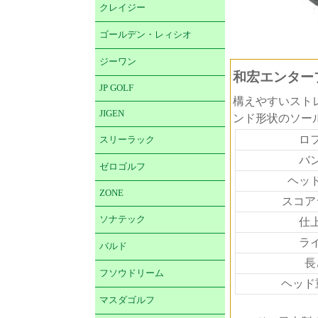
クレイジー
ゴールデン・レィシオ
ジーワン
和宏エンタープ
JP GOLF
構えやすいスト
JIGEN
ンド形状のソー
ロ
スリーラック
バ
ゼロゴルフ
ヘッ
ZONE
スコア
ソナテック
仕
ラ
バルド
長
フソウドリーム
ヘッド重
マスダゴルフ