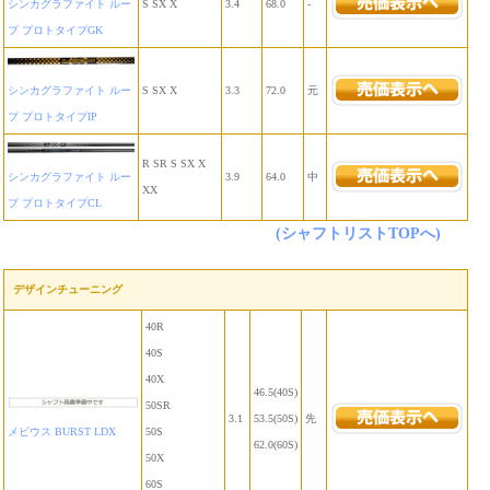
シンカグラファイト ルー
S SX X
3.4
68.0
-
プ プロトタイプGK
シンカグラファイト ルー
S SX X
3.3
72.0
元
プ プロトタイプIP
R SR S SX X
シンカグラファイト ルー
3.9
64.0
中
XX
プ プロトタイプCL
(シャフトリストTOPへ)
デザインチューニング
40R
40S
40X
46.5(40S)
50SR
3.1
53.5(50S)
先
メビウス BURST LDX
50S
62.0(60S)
50X
60S