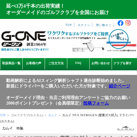
延べ3万4千本の出荷実績！
オーダーメイドのゴルフクラブを全国にお届け
｜
｜
｜
TOP
ログイン
買い物かご
FAQ
取扱商品一覧
お客様の声
ご注文方法
お問い合わせ
クラブを探す
動画解析によるAIスィング解析シャフト適合診断始めました。
新規にドライバーをご購入いただいた方が対象です。
紹介ページ
オーダーメイド理由・当店ご利用理由アンケートご協力のお願い
2000ポイントプレゼント（会員様限定）
投稿フォーム
TOP
＞ ゴルフクラブ(カスタム) ＞
カムイ
＞
カムイ TP-X NITROGEN (窒素ガス封入) ドライバー
(カスタム)