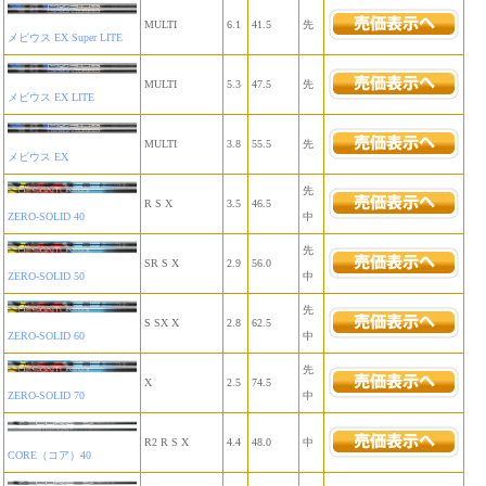
MULTI
6.1
41.5
先
メビウス EX Super LITE
MULTI
5.3
47.5
先
メビウス EX LITE
MULTI
3.8
55.5
先
メビウス EX
先
R S X
3.5
46.5
ZERO-SOLID 40
中
先
SR S X
2.9
56.0
ZERO-SOLID 50
中
先
S SX X
2.8
62.5
ZERO-SOLID 60
中
先
X
2.5
74.5
ZERO-SOLID 70
中
R2 R S X
4.4
48.0
中
CORE（コア）40