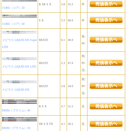
R SR S X
3.8
55.5
中
CORE（コア）50
S X
3.3
60.0
中
CORE（コア）60
先/
メビウス LIQUID DX Super
MULTI
6.1
40.0
中/
LITE
先/
MULTI
5.3
47.0
中/
メビウス LIQUID DX LITE
元/
先/
MULTI
3.8
54.0
中/
メビウス LIQUID DX
元/
R S X
4.7
51.5
元
BRIM（ブライム）40
SR S X TX
4.1
56.5
元
BRIM（ブライム）50