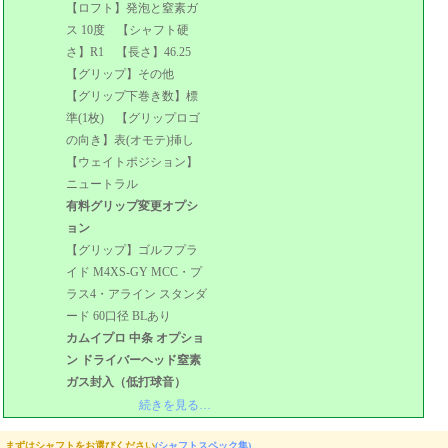
【ロフト】発泡と窒素ガ
ス 10度 【シャフト硬
さ】R1 【長さ】46.25
【グリップ】その他
【グリップ下巻き数】標
準(1枚) 【グリップロゴ
の向き】表(オモテ)挿し
【ウェイトポジション】
ニュートラル
有料グリップ変更オプシ
ョン
【グリップ】ゴルフプラ
イド M4XS-GY MCC・プ
ラス4・アライン スタンダ
ード 60口径 BLあり
カムイプロ 中条 オプショ
ン ドライバーヘッド窒素
ガス封入（低打球音）
続きを見る…
まずはシャフトをお選びください
(シャフトスペック集)