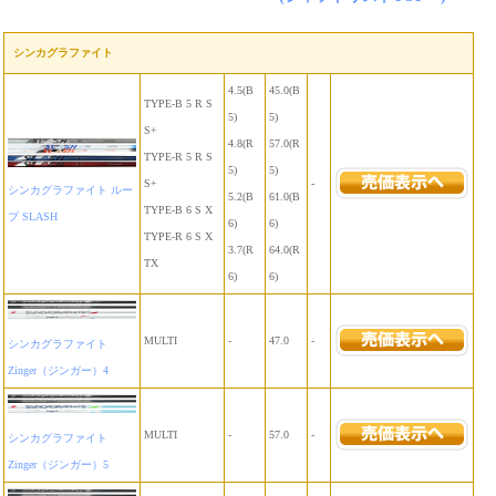
シンカグラファイト
4.5(B
45.0(B
TYPE-B 5 R S
5)
5)
S+
4.8(R
57.0(R
TYPE-R 5 R S
5)
5)
S+
-
シンカグラファイト ルー
5.2(B
61.0(B
TYPE-B 6 S X
プ SLASH
6)
6)
TYPE-R 6 S X
3.7(R
64.0(R
TX
6)
6)
MULTI
-
47.0
-
シンカグラファイト
Zinger（ジンガー）4
MULTI
-
57.0
-
シンカグラファイト
Zinger（ジンガー）5