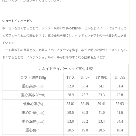
向かってボールが運びやすくなっています。
ショートインホーゼル
ホーゼルを短くすることで、シャフト装着部である内部ホーゼルをよりソールに近づけるこ
とでフェース面上の重心を下げ、重心距離を短くし、ヘッドとシャフトの一体感を向上させ
ています。
ミート率低下の原因となる必要以上のトゥダウンを防ぎ、ネック周りの慣性モーメントを小
さくすることで、インテンショナルボールが打ちやすくなる効果もあります。
カムイドライバーヘッド重心比較
ロフト10度198g
TP-X
TP-07
TP-09D
TP-09S
重心高さ(mm)
32.9
33.4
34.1
31.4
重心高さ2(mm)
26.9
23.7
23.3
22.8
低重心率(%)
55.02
58.49
59.41
57.93
重心距離(mm)
39.0
39.8
41.0
41.6
重心深度(mm)
33.0
33.2
33.4
34.4
重心角(°)
20.5
19.8
20.5
18.4