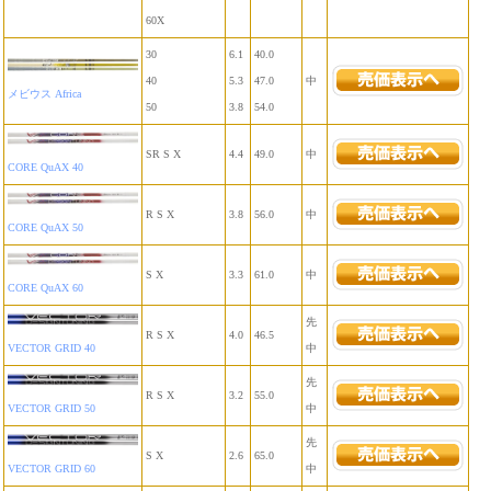
60X
30
6.1
40.0
40
5.3
47.0
中
メビウス Africa
50
3.8
54.0
SR S X
4.4
49.0
中
CORE QuAX 40
R S X
3.8
56.0
中
CORE QuAX 50
S X
3.3
61.0
中
CORE QuAX 60
先
R S X
4.0
46.5
VECTOR GRID 40
中
先
R S X
3.2
55.0
VECTOR GRID 50
中
先
S X
2.6
65.0
VECTOR GRID 60
中