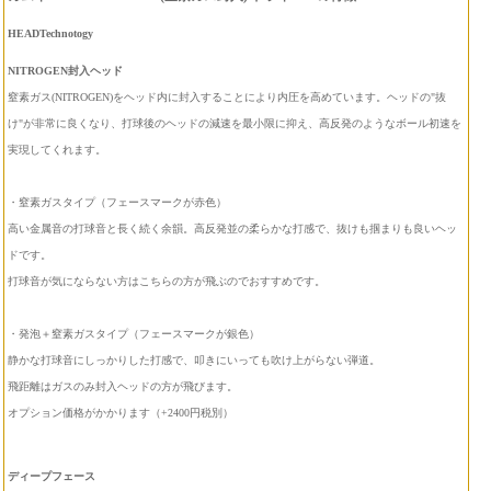
HEADTechnotogy
NITROGEN封入ヘッド
窒素ガス(NITROGEN)をヘッド内に封入することにより内圧を高めています。ヘッドの"抜
け"が非常に良くなり、打球後のヘッドの減速を最小限に抑え、高反発のようなボール初速を
実現してくれます。
・窒素ガスタイプ（フェースマークが赤色）
高い金属音の打球音と長く続く余韻。高反発並の柔らかな打感で、抜けも掴まりも良いヘッ
ドです。
打球音が気にならない方はこちらの方が飛ぶのでおすすめです。
・発泡＋窒素ガスタイプ（フェースマークが銀色）
静かな打球音にしっかりした打感で、叩きにいっても吹け上がらない弾道。
飛距離はガスのみ封入ヘッドの方が飛びます。
オプション価格がかかります（+2400円税別）
ディープフェース