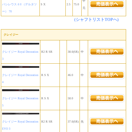
中
バシレウス δⅡ（デルタツ
S X
2.5
75.0
元
ー） 70
(シャフトリストTOPへ)
クレイジー
クレイジー Royal Decoration
R2 R SR
38.0(SR)
中
3
クレイジー Royal Decoration
R S X
46.0
中
4
クレイジー Royal Decoration
R S X
58.0
中
5
クレイジー Royal Decoration
R2 R SR
37.0(SR)
先
EVO 3