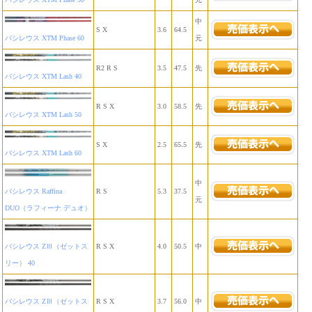
中
S X
3.6
64.5
バシレウス XTM Phase 60
元
R2 R S
3.5
47.5
先
バシレウス XTM Lash 40
R S X
3.0
58.5
先
バシレウス XTM Lash 50
S X
2.5
65.5
先
バシレウス XTM Lash 60
中
バシレウス Raffina
R S
5.3
37.5
元
DUO（ラフィーナ デュオ）
バシレウス ZⅢ（ゼットス
R S X
4.0
50.5
中
リー） 40
バシレウス ZⅢ（ゼットス
R S X
3.7
56.0
中