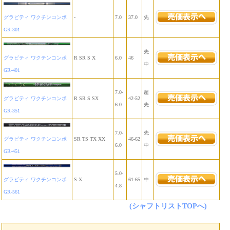
グラビティ ワクチンコンポ
-
7.0
37.0
先
GR-301
先
グラビティ ワクチンコンポ
R SR S X
6.0
46
中
GR-401
7.0-
超
グラビティ ワクチンコンポ
R SR S SX
42-52
6.0
先
GR-351
7.0-
先
グラビティ ワクチンコンポ
SR TS TX XX
46-62
6.0
中
GR-451
5.0-
グラビティ ワクチンコンポ
S X
61-65
中
4.8
GR-561
(シャフトリストTOPへ)