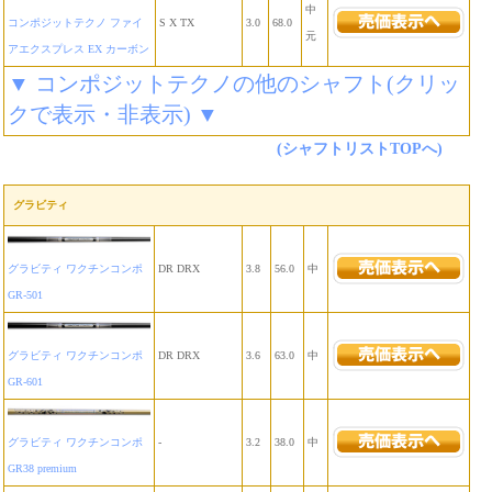
中
コンポジットテクノ ファイ
S X TX
3.0
68.0
元
アエクスプレス EX カーボン
▼ コンポジットテクノの他のシャフト(クリッ
クで表示・非表示) ▼
(シャフトリストTOPへ)
グラビティ
グラビティ ワクチンコンポ
DR DRX
3.8
56.0
中
GR-501
グラビティ ワクチンコンポ
DR DRX
3.6
63.0
中
GR-601
グラビティ ワクチンコンポ
-
3.2
38.0
中
GR38 premium