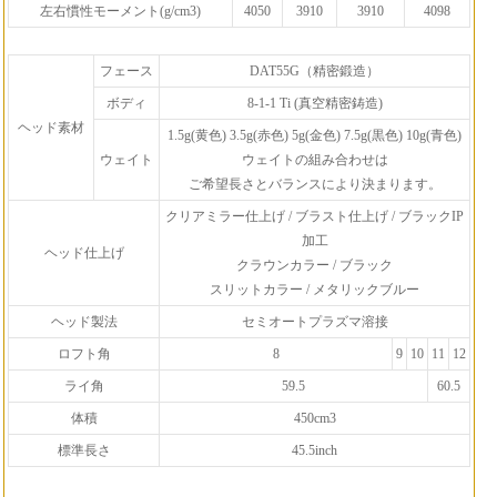
左右慣性モーメント(g/cm3)
4050
3910
3910
4098
フェース
DAT55G（精密鍛造）
ボディ
8-1-1 Ti (真空精密鋳造)
ヘッド素材
1.5g(黄色) 3.5g(赤色) 5g(金色) 7.5g(黒色) 10g(青色)
ウェイト
ウェイトの組み合わせは
ご希望長さとバランスにより決まります。
クリアミラー仕上げ / ブラスト仕上げ / ブラックIP
加工
ヘッド仕上げ
クラウンカラー / ブラック
スリットカラー / メタリックブルー
ヘッド製法
セミオートプラズマ溶接
ロフト角
8
9
10
11
12
ライ角
59.5
60.5
体積
450cm3
標準長さ
45.5inch