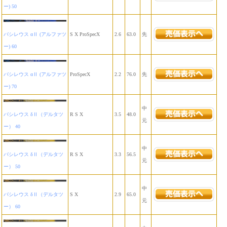
ー) 50
バシレウス αⅡ (アルファツ
S X ProSpecX
2.6
63.0
先
ー) 60
バシレウス αⅡ (アルファツ
ProSpecX
2.2
76.0
先
ー) 70
中
バシレウス δⅡ（デルタツ
R S X
3.5
48.0
元
ー） 40
中
バシレウス δⅡ（デルタツ
R S X
3.3
56.5
元
ー） 50
中
バシレウス δⅡ（デルタツ
S X
2.9
65.0
元
ー） 60