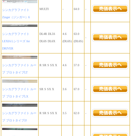
MULTI
-
64.0
-
シンカグラファイト
Zinger（ジンガー）6
シンカグラファイト
DL4R DL5S
4.6
63.0
-
LEXIA Lシリーズ for
DL6S DL6X
(DL6S)
(DL6S)
DRIVER
シンカグラファイト ルー
R SR S SX X
4.6
57.0
-
プ プロトタイプLT
シンカグラファイト ルー
SR S SX X
3.6
67.0
-
プ プロトタイプLX
シンカグラファイト ルー
R SR S SX X
3.5
62.0
-
プ プロトタイプJJ