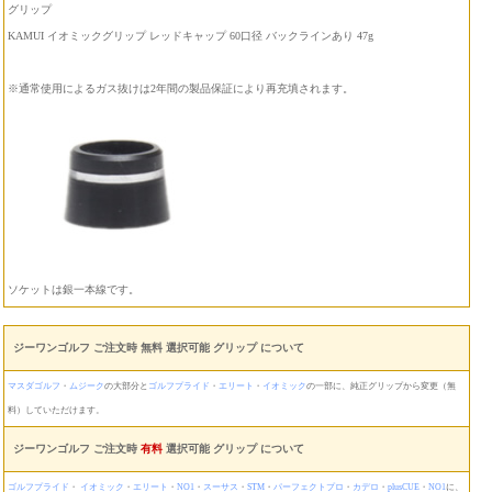
グリップ
KAMUI イオミックグリップ レッドキャップ 60口径 バックラインあり 47g
※通常使用によるガス抜けは2年間の製品保証により再充填されます。
ソケットは銀一本線です。
ジーワンゴルフ ご注文時 無料 選択可能 グリップ について
マスダゴルフ
・
ムジーク
の大部分と
ゴルフプライド
・
エリート
・
イオミック
の一部に、純正グリップから変更（無
料）していただけます。
ジーワンゴルフ ご注文時
有料
選択可能 グリップ について
ゴルフプライド
・
イオミック
・
エリート
・
NO1
・
スーサス
・
STM
・
パーフェクトプロ
・
カデロ
・
plusCUE
・
NO1
に、