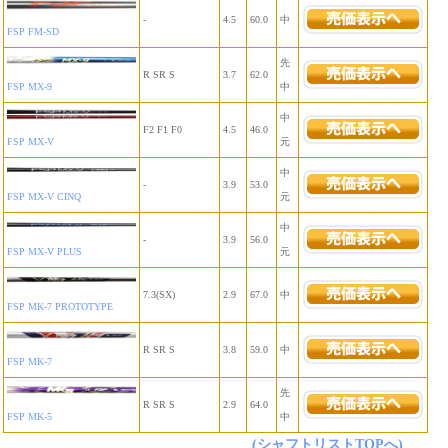
-
4.5
60.0
中
FSP FM-SD
先
R SR S
3.7
62.0
FSP MX-9
中
中
F2 F1 F0
4.5
46.0
FSP MX-V
元
中
-
3.9
53.0
FSP MX-V CINQ
元
中
-
3.9
56.0
FSP MX-V PLUS
元
7.3(SX)
2.9
67.0
中
FSP MK-7 PROTOTYPE
R SR S
3.8
59.0
中
FSP MK-7
先
R SR S
2.9
64.0
FSP MK-5
中
(シャフトリストTOPへ)