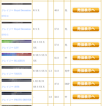
クレイジー Royal Decoration
R S X
48.0
先
EVO 4
クレイジー Royal Decoration
R S X
57.0
先
EVO 5
SR S SX X
57.0
先
クレイジー LEV
XX
R SR S SX X
61.0
中
クレイジー BLAZEUS
XX
R SR S SX X
5.3
51.0
先中
クレイジー VASUS
L R3 R2 R
-
47.0
DKP
クレイジー AVIS
SR S SX X
-
3.0
58.0
中
クレイジー PROTO DRIVER