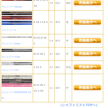
R SR S SX X
3.9
63.0
先中
XX
クレイジー Shooter
R SR S SX X
5.5
49.0
先
クレイジー 8
R3 R2 R SR
5.4
42.0
中
クレイジー Arrow
S
R2 R SR S
4.2
58.0
中
クレイジー 9 Dia
S SX X
3.3
68.0
中元
クレイジー 9 Pt
R2 R SR S
5.2
50.0
中
SX X XX
クレイジー REGENESIS LY-
03
(シャフトリストTOPへ)