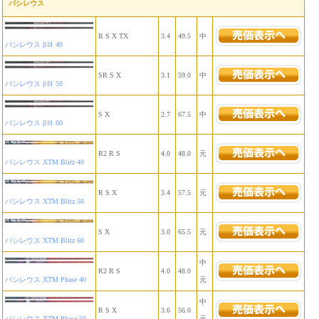
バシレウス
R S X TX
3.4
49.5
中
バシレウス βⅢ 40
SR S X
3.1
59.0
中
バシレウス βⅢ 50
S X
2.7
67.5
中
バシレウス βⅢ 60
R2 R S
4.0
48.0
元
バシレウス XTM Blitz 40
R S X
3.4
57.5
元
バシレウス XTM Blitz 50
S X
3.0
65.5
元
バシレウス XTM Blitz 60
中
R2 R S
4.0
48.0
バシレウス XTM Phase 40
元
中
R S X
3.6
56.0
バシレウス XTM Phase 50
元