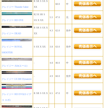
R SR S SX X
60.0
中
クレイジー Thunder Saber
XX
R2 R SR S
5.5
47.0
元
クレイジー RD OVE
SX X XX
R SR S SX X
4.3
62.0
先中
クレイジー DEAD
XX
クレイジー ROYAL
S SX X XX
3.8
63.0
先中
SHOOTER
-
4.8
40.0
中
クレイジー Aile(エール)
-
4.9
60.0
先中
クレイジー LY-300 Dynamite
R SR S SX X
6.5
47.0
中
クレイジー RD EVO(ロイデ
コ エボ)