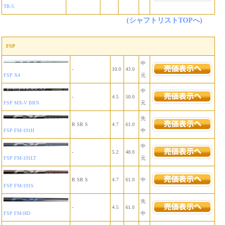
TR-5
(シャフトリストTOPへ)
FSP
中
-
10.0
43.0
FSP X4
元
中
-
4.5
50.0
FSP MX-V BRN
元
先
R SR S
4.7
61.0
FSP FM-191H
中
中
-
5.2
48.0
FSP FM-191LT
元
R SR S
4.7
61.0
中
FSP FM-191S
先
-
4.5
61.0
FSP FM-HD
中