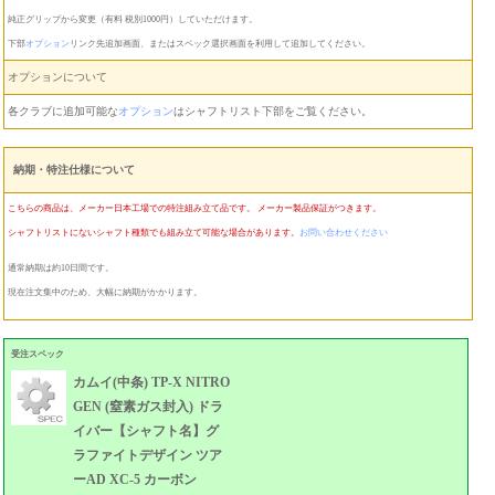
純正グリップから変更（有料 税別1000円）していただけます。
下部
オプション
リンク先追加画面、またはスペック選択画面を利用して追加してください。
オプションについて
各クラブに追加可能な
オプション
はシャフトリスト下部をご覧ください。
納期・特注仕様について
こちらの商品は、メーカー日本工場での特注組み立て品です。 メーカー製品保証がつきます。
シャフトリストにないシャフト種類でも組み立て可能な場合があります。
お問い合わせください
通常納期は約10日間です。
現在注文集中のため、大幅に納期がかかります。
受注スペック
カムイ(中条) TP-X NITRO
GEN (窒素ガス封入) ドラ
イバー【シャフト名】グ
ラファイトデザイン ツア
ーAD XC-5 カーボン