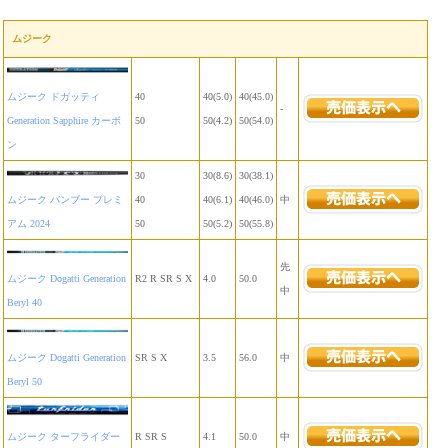
ムジーク
ムジーク ドガッティ
40
40(5.0)
40(45.0)
-
Generation Sapphire カーボ
50
50(4.2)
50(54.0)
ン
30
30(8.6)
30(38.1)
ムジーク バンブー プレミ
40
40(6.1)
40(46.0)
中
アム 2024
50
50(5.2)
50(55.8)
先
ムジーク Dogatti Generation
R2 R SR S X
4.0
50.0
中
Beryl 40
ムジーク Dogatti Generation
SR S X
3.5
56.0
中
Beryl 50
ムジーク ターフライダー
R SR S
4.1
50.0
中