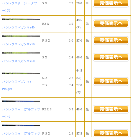
バシレウス βⅡ (ベータツ
S X
2.3
76.0
中
ー) 70
48.5
R2 R
3.5
先
バシレウス γ(ガンマ) 40
(R)
R S X
3.0
57.0
先
バシレウス γ(ガンマ) 50
S X
2.4
66.0
先
バシレウス γ(ガンマ) 60
64.5
60X
2.7
(60)
バシレウス γ(ガンマ)
先
70X
2.4
77.0
ProSpec
(70)
バシレウス αⅡ (アルファツ
R2 R S
3.5
48.0
先
ー) 40
バシレウス αⅡ (アルファツ
R S X
2.9
57.5
先