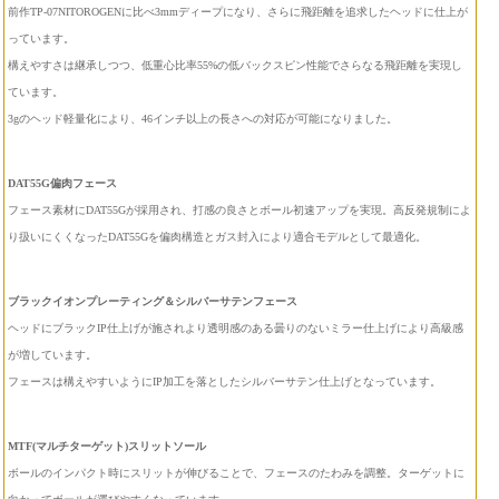
前作TP-07NITOROGENに比べ3mmディープになり、さらに飛距離を追求したヘッドに仕上が
っています。
構えやすさは継承しつつ、低重心比率55%の低バックスピン性能でさらなる飛距離を実現し
ています。
3gのヘッド軽量化により、46インチ以上の長さへの対応が可能になりました。
DAT55G偏肉フェース
フェース素材にDAT55Gが採用され、打感の良さとボール初速アップを実現。高反発規制によ
り扱いにくくなったDAT55Gを偏肉構造とガス封入により適合モデルとして最適化。
ブラックイオンプレーティング＆シルバーサテンフェース
ヘッドにブラックIP仕上げが施されより透明感のある曇りのないミラー仕上げにより高級感
が増しています。
フェースは構えやすいようにIP加工を落としたシルバーサテン仕上げとなっています。
MTF(マルチターゲット)スリットソール
ボールのインパクト時にスリットが伸びることで、フェースのたわみを調整。ターゲットに